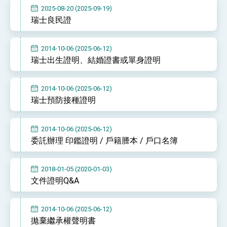
位實力，達成固邦榮邦目標
2025-08-20 (2025-09-19)
外交部長林佳龍主持第35次「參與亞太經濟合作
瑞士良民證
策略小組」跨部會會議
民調顯示多數國人滿意政府外交表現，高度支持
「總合外交」與台歐美日關係深化
2014-10-06 (2025-06-12)
總統以「韌性之島，希望之光」為題發表2026新
瑞士出生證明、結婚證書或單身證明
年談話
總統主持「守護民主台灣國安行動方案」記者
會 強調以實力守護台海和平 以決心掌握國家
2014-10-06 (2025-06-12)
命運
瑞士預防接種證明
變局中 奮起的新臺灣 總統發表國慶演說
總統發表執政周年談話 盼面對未來挑戰 堅持
團結 迎風轉型 穩健前行
2014-10-06 (2025-06-12)
委託辦理 印鑑證明 / 戶籍謄本 / 戶口名簿
賴總統就職演說影片
總統重要談話
2018-01-05 (2020-01-03)
文件證明Q&A
外交部重要言論
我國政府將在美國亞利桑納州設立「駐鳳凰城辦
事處」，進一步深化台美交流合作
2014-10-06 (2025-06-12)
拋棄繼承權聲明書