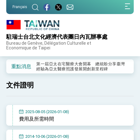
:::
Français
:::
駐瑞士台北文化經濟代表團日內瓦辦事處
外交部重要言論
Bureau de Genève, Délégation Culturelle et
Economique de Taipei
我國政府將在美國亞利桑納州設立「駐鳳凰城辦
事處」，進一步深化台美交流合作
第一屆亞太在宅醫療大會開幕 總統盼分享臺灣
重點消息
經驗為亞太醫療照護發展開創新里程碑
外交部發布WHA文宣影片「台灣醫療點亮世界」
及「台灣智慧醫療與健康產業展」預告短片，向
文件證明
世界展現台灣守護全球健康的創新能量
總統出訪史瓦帝尼返國談話 強調臺灣人有權利
走向世界 盼與理念相近國家共同維護國際秩序
堅定走向世界 賴總統抵達史瓦帝尼王國進行國是
訪問
2025-08-05 (2026-01-08)
總統與五院院長新春茶敘 盼化分歧為團結、為
費用及所需時間
國家邁出合作第一步
總統農曆春節談話
2014-10-06 (2026-01-08)
台美貿易協議完成簽署達成6大目標、創5大歷史