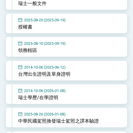
瑞士一般文件
性突破 總統強調將以3大面向加速臺灣經濟轉型
升級 籲請立院全力支持並盡速通過
臺美簽署「對等貿易協定」確立對等關稅15%且不
疊加 我輸美2072項產品豁免對等關稅
2025-08-20 (2025-09-19)
總統接受「法新社」（AFP）專訪內容
授權書
外交部長林佳龍於《外交事務》撰文指出：自由
世界 需要台灣，團結合作方能守護繁榮
2025-08-10 (2025-09-19)
外交部長林佳龍出席《台灣光華雜誌》50週年慶
領務轄區
「見證蛻變，分享世界的光華」開幕式，期許數
位轉 型迎向下個50年
總統主持「台美經濟繁榮夥伴對話」記者會 說
明臺美合作三大戰略方向 盼與民主夥伴共同引
2014-10-06 (2025-06-12)
領 下一個世代的繁榮
外交部長林佳龍接受印尼「時代雜誌」專訪，闡
台灣出生證明及單身證明
述印太安全局勢，籲深化台印尼半導體供應鏈合
作
外交部長林佳龍午宴歡迎美國聯邦參議員蓋耶哥
訪問團
2014-10-06 (2026-01-08)
外交部長林佳龍接見美國智庫「德國馬歇爾基金
瑞士學歷/在學證明
會」訪問團一行，深化跨大西洋戰略夥伴關係
臺美經貿談判獲階段性成果 卓揆期勉爭取時間完
成「臺美對等貿易協定」簽署
2025-08-26 (2026-01-08)
卓揆：臺美關稅談判階段性結果有助臺灣取得有
中華民國駕照換發瑞士駕照之譯本驗證
利戰略地位 全力支持「臺美對等貿易協定」簽署
外交部與數位發展部攜手合作，整合台灣雄厚數