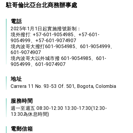
駐哥倫比亞台北商務辦事處
性突破 總統強調將以3大面向加速臺灣經濟轉型
升級 籲請立院全力支持並盡速通過
臺美簽署「對等貿易協定」確立對等關稅15%且不
疊加 我輸美2072項產品豁免對等關稅
電話
總統接受「法新社」（AFP）專訪內容
2025年1月1日起實施撥號新制：
境外撥打: +57-601-9054985、+57-601-
外交部長林佳龍於《外交事務》撰文指出：自由
世界 需要台灣，團結合作方能守護繁榮
9054999、+57-601-9074907
境內波哥大撥打601-9054985、601-9054999、
外交部長林佳龍出席《台灣光華雜誌》50週年慶
「見證蛻變，分享世界的光華」開幕式，期許數
601-9074907
位轉 型迎向下個50年
境內波哥大以外城市撥 601-9054985、601-
總統主持「台美經濟繁榮夥伴對話」記者會 說
明臺美合作三大戰略方向 盼與民主夥伴共同引
9054999、601-9074907
領 下一個世代的繁榮
外交部長林佳龍接受印尼「時代雜誌」專訪，闡
述印太安全局勢，籲深化台印尼半導體供應鏈合
地址
作
外交部長林佳龍午宴歡迎美國聯邦參議員蓋耶哥
Carrera 11 No. 93-53 Of. 501, Bogota, Colombia
訪問團
外交部長林佳龍接見美國智庫「德國馬歇爾基金
會」訪問團一行，深化跨大西洋戰略夥伴關係
服務時間
臺美經貿談判獲階段性成果 卓揆期勉爭取時間完
週一至週五 08:30-12:30 13:30-17:30(12:30-
成「臺美對等貿易協定」簽署
13:30為休息時間)
卓揆：臺美關稅談判階段性結果有助臺灣取得有
利戰略地位 全力支持「臺美對等貿易協定」簽署
電郵信箱
外交部與數位發展部攜手合作，整合台灣雄厚數