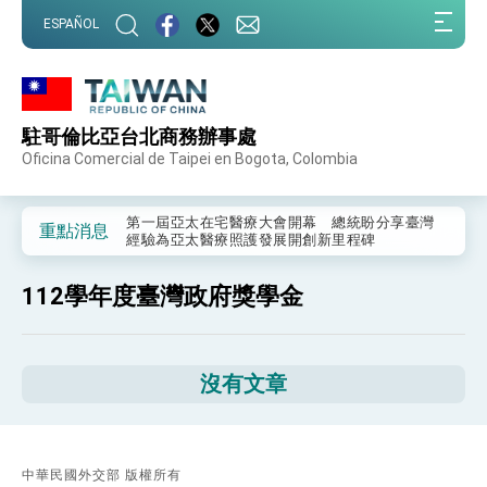
:::
ESPAÑOL
:::
駐哥倫比亞台北商務辦事處
外交部重要言論
Oficina Comercial de Taipei en Bogota, Colombia
我國政府將在美國亞利桑納州設立「駐鳳凰城辦
事處」，進一步深化台美交流合作
第一屆亞太在宅醫療大會開幕 總統盼分享臺灣
重點消息
經驗為亞太醫療照護發展開創新里程碑
外交部發布WHA文宣影片「台灣醫療點亮世界」
及「台灣智慧醫療與健康產業展」預告短片，向
112學年度臺灣政府獎學金
世界展現台灣守護全球健康的創新能量
總統出訪史瓦帝尼返國談話 強調臺灣人有權利
走向世界 盼與理念相近國家共同維護國際秩序
堅定走向世界 賴總統抵達史瓦帝尼王國進行國是
訪問
沒有文章
總統與五院院長新春茶敘 盼化分歧為團結、為
國家邁出合作第一步
總統農曆春節談話
中華民國外交部 版權所有
台美貿易協議完成簽署達成6大目標、創5大歷史