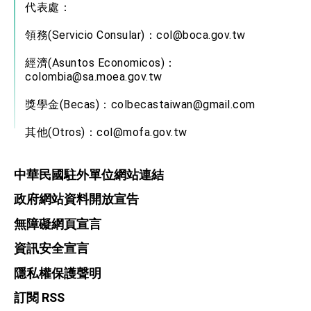
位實力，達成固邦榮邦目標
代表處：
外交部長林佳龍主持第35次「參與亞太經濟合作
策略小組」跨部會會議
領務(Servicio Consular)：
col@boca.gov.tw
民調顯示多數國人滿意政府外交表現，高度支持
「總合外交」與台歐美日關係深化
經濟(Asuntos Economicos)：
colombia@sa.moea.gov.tw
總統以「韌性之島，希望之光」為題發表2026新
年談話
獎學金(Becas)：
總統主持「守護民主台灣國安行動方案」記者
colbecastaiwan@gmail.com
會 強調以實力守護台海和平 以決心掌握國家
命運
其他(Otros)：
col@mofa.gov.tw
變局中 奮起的新臺灣 總統發表國慶演說
總統發表執政周年談話 盼面對未來挑戰 堅持
團結 迎風轉型 穩健前行
中華民國駐外單位網站連結
賴總統就職演說影片
政府網站資料開放宣告
總統重要談話
無障礙網頁宣言
資訊安全宣言
外交部重要言論
我國政府將在美國亞利桑納州設立「駐鳳凰城辦
隱私權保護聲明
事處」，進一步深化台美交流合作
訂閱 RSS