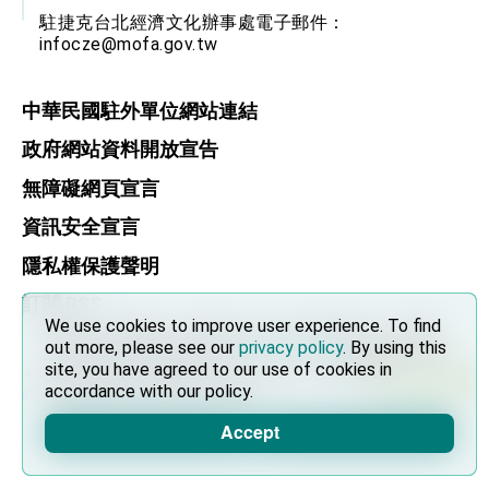
駐捷克台北經濟文化辦事處電子郵件：
infocze@mofa.gov.tw
中華民國駐外單位網站連結
政府網站資料開放宣告
無障礙網頁宣言
資訊安全宣言
隱私權保護聲明
訂閱 RSS
We use cookies to improve user experience. To find
We use cookies to improve user experience. To find
out more, please see our
out more, please see our
privacy policy
privacy policy
. By using this
. By using this
site, you have agreed to our use of cookies in
site, you have agreed to our use of cookies in
本網站建議使用 Chrome, Firefox, 以及 Microsoft Edge 以上
accordance with our policy.
accordance with our policy.
的瀏覽器。
Accept
Accept