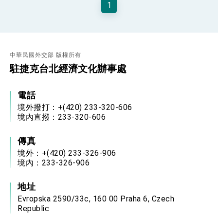
1
性突破 總統強調將以3大面向加速臺灣經濟轉型
升級 籲請立院全力支持並盡速通過
臺美簽署「對等貿易協定」確立對等關稅15%且不
疊加 我輸美2072項產品豁免對等關稅
總統接受「法新社」（AFP）專訪內容
中華民國外交部 版權所有
外交部長林佳龍於《外交事務》撰文指出：自由
世界 需要台灣，團結合作方能守護繁榮
駐捷克台北經濟文化辦事處
外交部長林佳龍出席《台灣光華雜誌》50週年慶
「見證蛻變，分享世界的光華」開幕式，期許數
位轉 型迎向下個50年
電話
總統主持「台美經濟繁榮夥伴對話」記者會 說
明臺美合作三大戰略方向 盼與民主夥伴共同引
境外撥打：+(420) 233-320-606
領 下一個世代的繁榮
外交部長林佳龍接受印尼「時代雜誌」專訪，闡
境內直撥：233-320-606
述印太安全局勢，籲深化台印尼半導體供應鏈合
作
外交部長林佳龍午宴歡迎美國聯邦參議員蓋耶哥
傳真
訪問團
境外：+(420) 233-326-906
外交部長林佳龍接見美國智庫「德國馬歇爾基金
境內：233-326-906
會」訪問團一行，深化跨大西洋戰略夥伴關係
臺美經貿談判獲階段性成果 卓揆期勉爭取時間完
成「臺美對等貿易協定」簽署
地址
卓揆：臺美關稅談判階段性結果有助臺灣取得有
Evropska 2590/33c, 160 00 Praha 6, Czech
利戰略地位 全力支持「臺美對等貿易協定」簽署
Republic
外交部與數位發展部攜手合作，整合台灣雄厚數