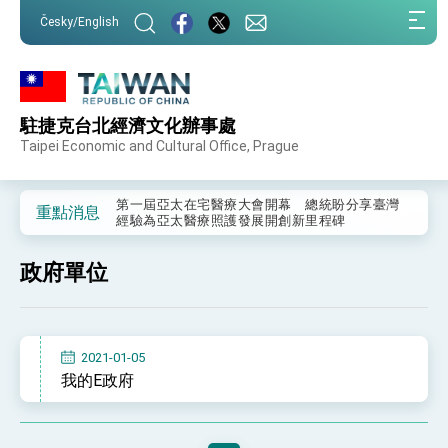
:::
Česky/English
:::
駐捷克台北經濟文化辦事處
外交部重要言論
Taipei Economic and Cultural Office, Prague
我國政府將在美國亞利桑納州設立「駐鳳凰城辦
事處」，進一步深化台美交流合作
第一屆亞太在宅醫療大會開幕 總統盼分享臺灣
重點消息
經驗為亞太醫療照護發展開創新里程碑
外交部發布WHA文宣影片「台灣醫療點亮世界」
及「台灣智慧醫療與健康產業展」預告短片，向
政府單位
世界展現台灣守護全球健康的創新能量
總統出訪史瓦帝尼返國談話 強調臺灣人有權利
走向世界 盼與理念相近國家共同維護國際秩序
堅定走向世界 賴總統抵達史瓦帝尼王國進行國是
訪問
2021-01-05
總統與五院院長新春茶敘 盼化分歧為團結、為
我的E政府
國家邁出合作第一步
總統農曆春節談話
台美貿易協議完成簽署達成6大目標、創5大歷史