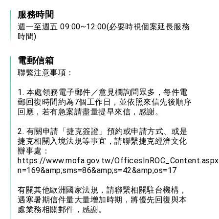
位實力，達成固邦榮邦目標
服務時間
外交部長林佳龍主持第35次「參與亞太經濟合作
策略小組」跨部會會議
週一至週五 09:00~12:00(必要時視個案延長服務
民調顯示多數國人滿意政府外交表現，高度支持
時間)
「總合外交」與台歐美日關係深化
總統以「韌性之島，希望之光」為題發表2026新
電郵信箱
年談話
聯繫注意事項：
總統主持「守護民主台灣國安行動方案」記者
會 強調以實力守護台海和平 以決心掌握國家
命運
1. 本處領務電子郵件／意見欄詢問眾多，每件電
變局中 奮起的新臺灣 總統發表國慶演說
郵回復時間約為7個工作日，並依照來信先後順序
回應，若有急案請盡量提早來信，感謝。
總統發表執政周年談話 盼面對未來挑戰 堅持
團結 迎風轉型 穩健前行
2. 有關申請「捷克簽證」預約或申請方式、或是
賴總統就職演說影片
捷克相關入境法規等事宜，請聯繫捷克經濟文化
辦事處：
總統重要談話
https://www.mofa.gov.tw/OfficesInROC_Content.aspx
n=169&amp;sms=86&amp;s=42&amp;os=17
外交部重要言論
有關其他歐洲國家法規，請聯繫相關駐台機構，
我國政府將在美國亞利桑納州設立「駐鳳凰城辦
事處」，進一步深化台美交流合作
遇寒暑期信件量大量增加時期，將優先回復與本
處業務相關郵件，感謝。