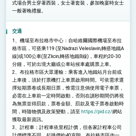
位實力，達成固邦榮邦目標
式場合男士穿著西裝，女士著套裝，參加晚宴時女士
外交部長林佳龍主持第35次「參與亞太經濟合作
一般著晚禮服。
策略小組」跨部會會議
民調顯示多數國人滿意政府外交表現，高度支持
「總合外交」與台歐美日關係深化
交通
總統以「韌性之島，希望之光」為題發表2026新
年談話
1、機場至布拉格市中心：自哈維爾國際機場至布拉
總統主持「守護民主台灣國安行動方案」記者
格市區，可搭乘119 (至Nadrazi Veleslavin,轉搭地鐵A
會 強調以實力守護台海和平 以決心掌握國家
命運
線)或100公車(至Zlicin,轉搭地鐵B線)，車程約20-30
變局中 奮起的新臺灣 總統發表國慶演說
分鐘，可於出境大廳或公車站候車處購票上車。
總統發表執政周年談話 盼面對未來挑戰 堅持
2、布拉格市區大眾運輸：乘客進入地鐵站月台前或
團結 迎風轉型 穩健前行
上車後，須於打票機打上車票啟用時間。可依需求選
賴總統就職演說影片
擇短期票卷或長期日票，惟需注意倘使用電子車票，
必需在上車前一定時間啟動，否則在讀秒期間仍將視
總統重要談話
為無票並得罰款，票卷金額、罰款及電子票卷啟動時
外交部重要言論
間，時隨物價及政策變動，請至
https://pid.cz/
網站
我國政府將在美國亞利桑納州設立「駐鳳凰城辦
獲取最新資訊。
事處」，進一步深化台美交流合作
3、計程車：計程車依里程計價，但各家計程車公司
計價標準不同，起跳價約40克朗，布拉格市區內一