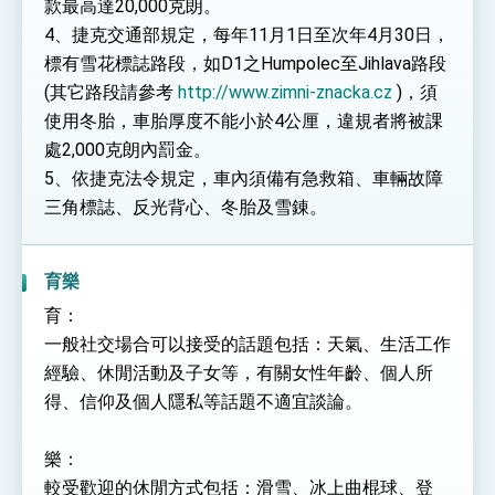
款最高達20,000克朗。
4、捷克交通部規定，每年11月1日至次年4月30日，
標有雪花標誌路段，如D1之Humpolec至Jihlava路段
(其它路段請參考
http://www.zimni-znacka.cz
)，須
使用冬胎，車胎厚度不能小於4公厘，違規者將被課
處2,000克朗內罰金。
5、依捷克法令規定，車內須備有急救箱、車輛故障
三角標誌、反光背心、冬胎及雪錬。
育樂
育：
一般社交場合可以接受的話題包括：天氣、生活工作
經驗、休閒活動及子女等，有關女性年齡、個人所
得、信仰及個人隱私等話題不適宜談論。
樂：
較受歡迎的休閒方式包括：滑雪、冰上曲棍球、登