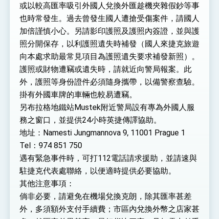
或以較高匯率吸引外國人兌換外匯趁機夾雜假鈔等事
也時常發生。過去曾發生國人遭搶受傷案件，請國人
加倍謹慎小心。另請影印護照及護照內簽證，並與護
照分開保存，以利護照遺失時補發（國人來捷克旅遊
向本處求助最常見項目為護照遺失要求補發新照）。
護照或財物遭竊或遺失時，請就近向警局報案。此
外，護照等身份證件必須隨身攜帶，以備警察查驗。
掛有外國車牌的車輛也較易遭竊。
另布拉格地鐵站Mustek附近警局設有專為外國人服
務之窗口，並提供24小時英捷傳譯協助。
地址：Namesti Jungmannova 9, 11001 Prague 1
Tel：974 851 750
遇有緊急事件時，可打112電話請求援助，並請速與
駐捷克代表處聯絡，以便適時提供必要協助。
其他注意事項：
倘非必要，請避免在機場兌換克朗，除其匯率甚差
外，多須額外支付手續費；市區內兌換外幣之店家甚