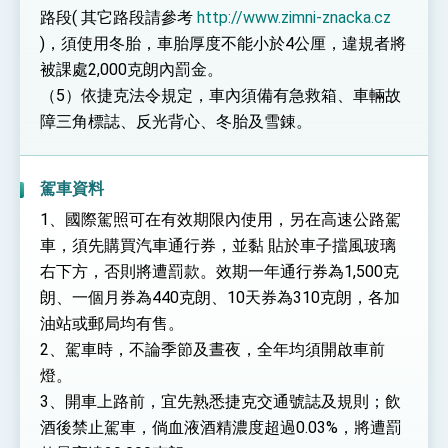
路段( 其它路段請參考
http://www.zimni-znacka.cz
)，須使用冬胎，車胎厚度不能小於4公厘，違規者將
被課處2,000克朗內罰金。
（5）依捷克法令規定，車內須備有急救箱、車輛故
障三角標誌、反光背心、冬胎及雪錬。
駕車資料
1、國際駕照可在有效期限內使用，另在高速公路駕
車，須先購買汽車通行券，並黏 貼於車子擋風玻璃
右下方，否則將遭罰款。效期一年通行券為1,500克
朗、一個月券為440克朗、10天券為310克朗，各加
油站或郵局均有售。
2、駕車時，不論季節及晝夜，全年均須開啟車前
燈。
3、開車上路前，宜先熟悉捷克交通號誌及規則；飲
酒後禁止駕車，倘血液酒精濃度超過0.03%，將遭罰