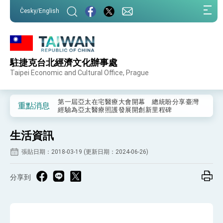
:::
Česky/English
:::
駐捷克台北經濟文化辦事處
外交部重要言論
Taipei Economic and Cultural Office, Prague
我國政府將在美國亞利桑納州設立「駐鳳凰城辦
事處」，進一步深化台美交流合作
第一屆亞太在宅醫療大會開幕 總統盼分享臺灣
重點消息
經驗為亞太醫療照護發展開創新里程碑
外交部發布WHA文宣影片「台灣醫療點亮世界」
及「台灣智慧醫療與健康產業展」預告短片，向
生活資訊
世界展現台灣守護全球健康的創新能量
總統出訪史瓦帝尼返國談話 強調臺灣人有權利
走向世界 盼與理念相近國家共同維護國際秩序
張貼日期：2018-03-19 (更新日期：2024-06-26)
堅定走向世界 賴總統抵達史瓦帝尼王國進行國是
訪問
分享到
總統與五院院長新春茶敘 盼化分歧為團結、為
國家邁出合作第一步
總統農曆春節談話
台美貿易協議完成簽署達成6大目標、創5大歷史