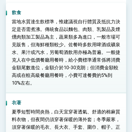
性突破 總統強調將以3大面向加速臺灣經濟轉型
升級 籲請立院全力支持並盡速通過
臺美簽署「對等貿易協定」確立對等關稅15%且不
飲食
疊加 我輸美2072項產品豁免對等關稅
當地水質達生飲標準，惟建議視自行體質及抵抗力決
總統接受「法新社」（AFP）專訪內容
定是否需煮沸。傳統食品以麵包、肉類、乳製品及煙
外交部長林佳龍於《外交事務》撰文指出：自由
燻肉類加工製品為主，蔬果類多為進口，一般市場可
世界 需要台灣，團結合作方能守護繁榮
見販售，但海鮮種類較少。佐餐時多飲用啤酒或礦泉
外交部長林佳龍出席《台灣光華雜誌》50週年慶
「見證蛻變，分享世界的光華」開幕式，期許數
水、果汁或汽水，另葡萄酒飲用亦極為普遍。一般捷
位轉 型迎向下個50年
總統主持「台美經濟繁榮夥伴對話」記者會 說
克人在中低價餐廳用餐時，給小費標準通常係將消費
明臺美合作三大戰略方向 盼與民主夥伴共同引
金額尾數進位，金額介於10-30克朗；但消費金額較
領 下一個世代的繁榮
外交部長林佳龍接受印尼「時代雜誌」專訪，闡
述印太安全局勢，籲深化台印尼半導體供應鏈合
高或在較高級餐廳用餐時，小費可達餐費的5%到
作
外交部長林佳龍午宴歡迎美國聯邦參議員蓋耶哥
10%左右。
訪問團
外交部長林佳龍接見美國智庫「德國馬歇爾基金
會」訪問團一行，深化跨大西洋戰略夥伴關係
衣著
臺美經貿談判獲階段性成果 卓揆期勉爭取時間完
成「臺美對等貿易協定」簽署
夏季短暫時間炎熱，白天宜穿著透氣、舒適的棉麻質
卓揆：臺美關稅談判階段性結果有助臺灣取得有
料衣物，但夜間仍須穿著保暖的薄外套；冬季嚴寒，
利戰略地位 全力支持「臺美對等貿易協定」簽署
須穿著保暖的毛衣、長大衣、手套、圍巾、帽子。正
外交部與數位發展部攜手合作，整合台灣雄厚數