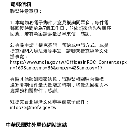
電郵信箱
聯繫注意事項：
1. 本處領務電子郵件／意見欄詢問眾多，每件電
郵回復時間約為7個工作日，並依照來信先後順序
回應，若有急案請盡量提早來信，感謝。
2. 有關申請「捷克簽證」預約或申請方式、或是
捷克相關入境法規等事宜，請聯繫捷克經濟文化
辦事處：
https://www.mofa.gov.tw/OfficesInROC_Content.aspx
n=169&amp;sms=86&amp;s=42&amp;os=17
有關其他歐洲國家法規，請聯繫相關駐台機構，
遇寒暑期信件量大量增加時期，將優先回復與本
處業務相關郵件，感謝。
駐捷克台北經濟文化辦事處電子郵件：
infocze@mofa.gov.tw
中華民國駐外單位網站連結