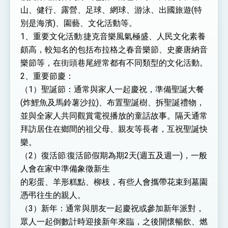
山、健行、露營、足球、網球、游泳、出國旅遊(特
別是海濱)、園藝、文化活動等。
1、重要文化活動:捷克音樂風氣極盛、人民文化素養
頗高，較知名的包括布拉格之春音樂節、史麥唐納音
樂節等，在街頭巷尾經常都有不同類型的文化活動。
2、重要節慶：
（1）聖誕節：通常與家人一起慶祝，準備聖誕大餐
(炸鯉魚及馬鈴薯沙拉)、布置聖誕樹、拆聖誕禮物，
並與全家人共同觀賞電視播放的童話故事。隔天通常
拜訪居住在鄉間的祖父母、親友等長者，互祝聖誕快
樂。
（2）復活節:復活節假期為期2天(週五及週一)，一般
人會在家中準備象徵新生
的彩蛋、羊形糕點、柳枝，有些人會攜帶花束到墓園
憑弔往生的親人。
（3）新年：通常與朋友一起慶祝或參加新年派對，
眾人一起倒數計時迎接新年來臨，之後開懷暢飲、燃