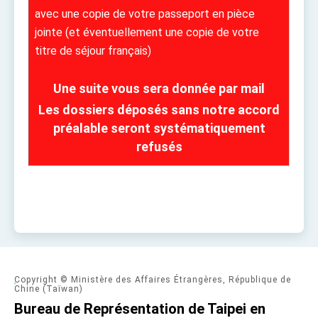
Affairs
avec une copie de votre passeport en pièce
Taiwan government to open office in Arizona,
jointe (et éventuellement une copie de votre
advancing Taiwan-US exchanges and
cooperation
titre de séjour français)
Une suite vous sera donnée par mail
Les dossiers déposés sans notre accord
préalable seront systématiquement
refusés
Copyright © Ministère des Affaires Étrangères, République de
Chine (Taïwan)
Bureau de Représentation de Taipei en