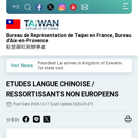
:::
中文
:::
Bureau de Représentation de Taipei en France, Bureau
Important Remarks of the Ministry of Foreign
d’Aix-en-Provence
Affairs
駐普羅旺斯辦事處
Taiwan government to open office in Arizona,
advancing Taiwan-US exchanges and
cooperation
President Lai arrives in Kingdom of Eswatini
Hot News
for state visit
VP Hsiao addresses 41st Space Symposium
ETUDES LANGUE CHINOISE /
Taiwan’s economic growth is a priority for
President Lai
RESSORTISSANTS NON EUROPEENS
President Lai’s remarks for Lunar New Year
Post Date:2020-12-17 (Last Update:2026-03-27)
President Lai interviewed by AFP
分享到
President Lai holds press conference on
Taiwan- US Economic Prosperity Partnership
Dialogue
FM Lin attends Taiwan Panorama exhibit at