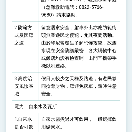
（急難救助電話：0822-5766-
9680）請求協助。
2.防範方
留意居家安全，駕車外出亦應防範街
式及因應
頭無業遊民之侵犯，尤其夜間活動。
之道
由於印尼曾發生多起恐怖攻擊，故泗
水現在安全防護嚴密，各大購物中心
或飯店均設有檢查哨，出門宜攜帶手
機以利連絡。
3.高度治
假日人較少之天橋及路邊，有遊民夥
安風險區
同搶奪財物，應避免落單，隨時注意
域
安全。
電力、自來水及瓦斯
1.自來水
自來水需煮過才可飲用，一般選擇飲
是否可飲
用礦泉水。