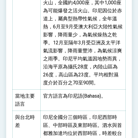
位實力，達成固邦榮邦目標
火山，全國約4,000座，其中1,000座
外交部長林佳龍主持第35次「參與亞太經濟合作
為可能爆發之活火山。印尼因位於赤
策略小組」跨部會會議
道上，屬典型熱帶性氣候，全年溫
民調顯示多數國人滿意政府外交表現，高度支持
「總合外交」與台歐美日關係深化
熱，6月至9月受澳大利亞大陸性氣候
總統以「韌性之島，希望之光」為題發表2026新
影響，降雨量少，為氣候燥熱之乾
年談話
季。12月至隔年3月受亞洲及太平洋
總統主持「守護民主台灣國安行動方案」記者
氣流影響，降雨量豐沛，為氣候涼爽
會 強調以實力守護台海和平 以決心掌握國家
命運
之雨季。印尼平均氣溫因地勢而異，
變局中 奮起的新臺灣 總統發表國慶演說
沿海平原為攝氏28度，內陸山區為
總統發表執政周年談話 盼面對未來挑戰 堅持
26度，高山區為23度。平均相對濕
團結 迎風轉型 穩健前行
度介於百分之70至90間。
賴總統就職演說影片
當地主要
官方語言為印尼語(Bahasa)。
總統重要談話
語言
外交部重要言論
與台北時
印尼全國分三個時區，印尼西部時
我國政府將在美國亞利桑納州設立「駐鳳凰城辦
差
事處」，進一步深化台美交流合作
區、中部時區及東部時區。泗水與首
都雅加達均位於西部時區，時差較台