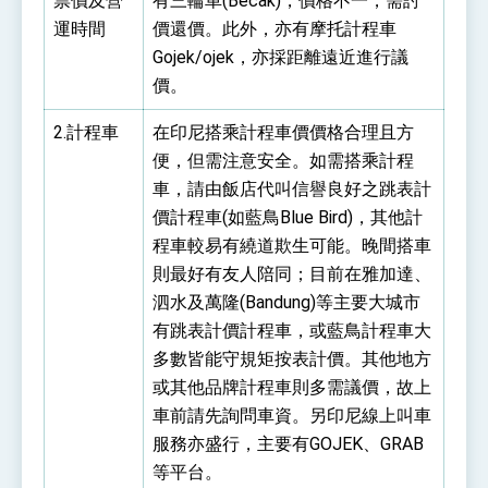
票價及營
有三輪車(Becak)，價格不一，需討
運時間
價還價。此外，亦有摩托計程車
Gojek/ojek，亦採距離遠近進行議
價。
2.計程車
在印尼搭乘計程車價價格合理且方
便，但需注意安全。如需搭乘計程
車，請由飯店代叫信譽良好之跳表計
價計程車(如藍鳥Blue Bird)，其他計
程車較易有繞道欺生可能。晚間搭車
則最好有友人陪同；目前在雅加達、
泗水及萬隆(Bandung)等主要大城市
有跳表計價計程車，或藍鳥計程車大
多數皆能守規矩按表計價。其他地方
或其他品牌計程車則多需議價，故上
車前請先詢問車資。另印尼線上叫車
服務亦盛行，主要有GOJEK、GRAB
等平台。