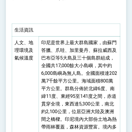
性突破 總統強調將以3大面向加速臺灣經濟轉型
升級 籲請立院全力支持並盡速通過
臺美簽署「對等貿易協定」確立對等關稅15%且不
疊加 我輸美2072項產品豁免對等關稅
總統接受「法新社」（AFP）專訪內容
生活資訊
外交部長林佳龍於《外交事務》撰文指出：自由
世界 需要台灣，團結合作方能守護繁榮
人文、地
印尼是世界上最大群島國家，由蘇門
外交部長林佳龍出席《台灣光華雜誌》50週年慶
理環境及
答臘、爪哇、加里曼丹、蘇拉威西及
「見證蛻變，分享世界的光華」開幕式，期許數
位轉 型迎向下個50年
氣候溫度
巴布亞等5大島及三十個島群組成，
總統主持「台美經濟繁榮夥伴對話」記者會 說
明臺美合作三大戰略方向 盼與民主夥伴共同引
全國共17,000餘大小島嶼，其中約
領 下一個世代的繁榮
外交部長林佳龍接受印尼「時代雜誌」專訪，闡
6,000島嶼為無人島。全國面積達202
述印太安全局勢，籲深化台印尼半導體供應鏈合
作
萬7千餘平方公里。海域面積800萬
外交部長林佳龍午宴歡迎美國聯邦參議員蓋耶哥
訪問團
平方公里。群島分佈於北緯6度、南
外交部長林佳龍接見美國智庫「德國馬歇爾基金
緯11度、東經95至141度之間，赤道
會」訪問團一行，深化跨大西洋戰略夥伴關係
貫穿全境，東西達5,300公里，南北
臺美經貿談判獲階段性成果 卓揆期勉爭取時間完
成「臺美對等貿易協定」簽署
約2,100公里，位居亞洲大陸及澳洲
卓揆：臺美關稅談判階段性結果有助臺灣取得有
間之橋樑。印尼境內大部份土地為熱
利戰略地位 全力支持「臺美對等貿易協定」簽署
帶雨林覆蓋，森林資源豐富。境內多
外交部與數位發展部攜手合作，整合台灣雄厚數