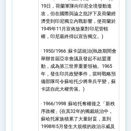
19日，荷蘭軍隊向印尼全境發動進
攻，但在國際與論之批評下及荷蘭經
濟受到印尼獨立內戰影響，使荷蘭於
1949年11月宣佈放棄對印尼管轄
權，印尼最終得以宣告獨立。)
‧ 1950/1966 :蘇卡諾統治(執政期間會
舉辦首屆亞非會議及發起不結盟運
動，成為第三世界重要領袖。1965
年，發生印共政變事件，當時戰略預
備部隊司令蘇哈托少將率兵平變，蘇
卡諾自此大權旁落。)
‧ 1966/1998 :蘇哈托奪權後之「新秩
序政權」(在其32年的獨裁統治中，
蘇哈托家族積累了大量財畗，直到
1998年5月發生大規模的政治示威及