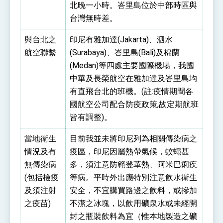
北晚一小時。峇里島位於中部時區與
台灣無時差。
與台北之
印尼有雅加達(Jakarta)、泗水
航空聯繫
(Surabaya)、峇里島(Bali)及棉蘭
(Medan)等四處主要國際機場，我國
中華及長榮航空在雅加達及峇里島均
有直飛台北的班機。(註:疫情期間各
國航空公司配合防疫政策,故定期航班
皆有調整)。
當地衛生
目前我並未將印尼列為相關傳染病之
情況及有
疫區，印尼因屬熱帶氣候，蚊蠅甚
無傳染病
多，須注意防範登革熱、阿米巴痢疾
(包括檢疫
等病。平時外出應特別注意飲水衛生
及須注射
安全，不宜購買路邊之飲料，或摻加
之疫苗)
不潔之冰塊，以飲用礦泉水或未經開
封之瓶裝飲料為宜（惟本地製造之礦