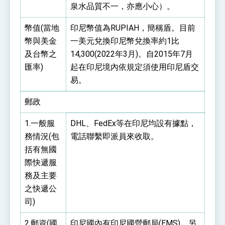
泉水品質不一，亦應小心）。
幣值(當地
印尼幣值為RUPIAH，簡稱盾。目前
幣與美金
一美元兌換印尼幣兌換率約1比
及台幣之
14,300(2022年3月)。自2015年7月
匯率)
起在印尼境內依規定須使用印尼盾交
易。
郵政
1.一般服
DHL、FedEx等在印尼均設有據點，
務情況(包
電話聯繫即派員來收取。
括有無國
際快遞服
務及主要
之快遞公
司)
2.郵資(國
印尼國內有印尼國營郵局(EMS)。另