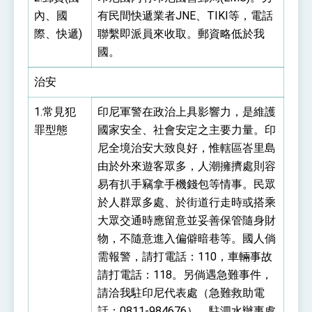
內、國
有民間快遞業者JNE、TIKI等，電話
際、快遞)
聯繫即派員來收取。郵資略低於我
國。
治安
1.常見犯
印尼軍警在政治上具影響力，是維護
罪型態
國家安全、社會安定之主要力量。印
尼全境治安大致良好，惟轄區峇里島
由於外來遊客眾多，人潮擁擠處則容
易有扒手竊拿手機錢包等情事。民眾
於人群眾多處、於街道行走時或搭乘
大眾交通時應留意並妥善保管隨身財
物，不隨意進入偏僻暗巷等。國人倘
需報警，請打電話：110，車輛事故
請打電話：118。另倘遇急難事件，
請洽我駐印尼代表處（急難救助電
話：0811-984676）、駐泗水辦事處