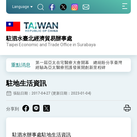
:::
Language
:::
駐泗水臺北經濟貿易辦事處
外交部重要言論
Taipei Economic and Trade Office in Surabaya
我國政府將在美國亞利桑納州設立「駐鳳凰城辦
事處」，進一步深化台美交流合作
第一屆亞太在宅醫療大會開幕 總統盼分享臺灣
重點消息
經驗為亞太醫療照護發展開創新里程碑
外交部發布WHA文宣影片「台灣醫療點亮世界」
及「台灣智慧醫療與健康產業展」預告短片，向
駐地生活資訊
世界展現台灣守護全球健康的創新能量
總統出訪史瓦帝尼返國談話 強調臺灣人有權利
走向世界 盼與理念相近國家共同維護國際秩序
張貼日期：2017-04-27 (更新日期：2023-01-04)
堅定走向世界 賴總統抵達史瓦帝尼王國進行國是
訪問
分享到
總統與五院院長新春茶敘 盼化分歧為團結、為
國家邁出合作第一步
總統農曆春節談話
駐泗水辦事處駐地生活資訊
台美貿易協議完成簽署達成6大目標、創5大歷史