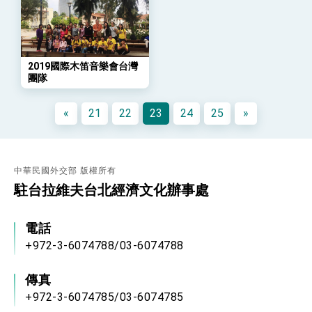
位實力，達成固邦榮邦目標
外交部長林佳龍主持第35次「參與亞太經濟合作
策略小組」跨部會會議
民調顯示多數國人滿意政府外交表現，高度支持
「總合外交」與台歐美日關係深化
2019國際木笛音樂會台灣
總統以「韌性之島，希望之光」為題發表2026新
團隊
年談話
總統主持「守護民主台灣國安行動方案」記者
«
21
22
23
24
25
»
會 強調以實力守護台海和平 以決心掌握國家
命運
變局中 奮起的新臺灣 總統發表國慶演說
總統發表執政周年談話 盼面對未來挑戰 堅持
團結 迎風轉型 穩健前行
中華民國外交部 版權所有
駐台拉維夫台北經濟文化辦事處
賴總統就職演說影片
總統重要談話
電話
+972-3-6074788/03-6074788
外交部重要言論
我國政府將在美國亞利桑納州設立「駐鳳凰城辦
傳真
事處」，進一步深化台美交流合作
+972-3-6074785/03-6074785