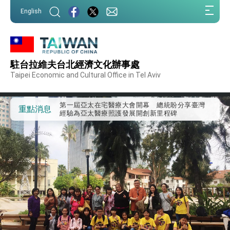
:::
English
:::
駐台拉維夫台北經濟文化辦事處
外交部重要言論
Taipei Economic and Cultural Office in Tel Aviv
我國政府將在美國亞利桑納州設立「駐鳳凰城辦
事處」，進一步深化台美交流合作
第一屆亞太在宅醫療大會開幕 總統盼分享臺灣
重點消息
經驗為亞太醫療照護發展開創新里程碑
外交部發布WHA文宣影片「台灣醫療點亮世界」
及「台灣智慧醫療與健康產業展」預告短片，向
世界展現台灣守護全球健康的創新能量
總統出訪史瓦帝尼返國談話 強調臺灣人有權利
走向世界 盼與理念相近國家共同維護國際秩序
堅定走向世界 賴總統抵達史瓦帝尼王國進行國是
訪問
總統與五院院長新春茶敘 盼化分歧為團結、為
國家邁出合作第一步
總統農曆春節談話
台美貿易協議完成簽署達成6大目標、創5大歷史