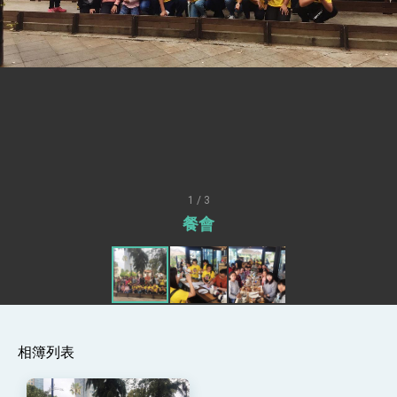
性突破 總統強調將以3大面向加速臺灣經濟轉型
升級 籲請立院全力支持並盡速通過
臺美簽署「對等貿易協定」確立對等關稅15%且不
疊加 我輸美2072項產品豁免對等關稅
總統接受「法新社」（AFP）專訪內容
外交部長林佳龍於《外交事務》撰文指出：自由
世界 需要台灣，團結合作方能守護繁榮
外交部長林佳龍出席《台灣光華雜誌》50週年慶
「見證蛻變，分享世界的光華」開幕式，期許數
位轉 型迎向下個50年
總統主持「台美經濟繁榮夥伴對話」記者會 說
明臺美合作三大戰略方向 盼與民主夥伴共同引
1 / 3
領 下一個世代的繁榮
外交部長林佳龍接受印尼「時代雜誌」專訪，闡
餐會
述印太安全局勢，籲深化台印尼半導體供應鏈合
作
外交部長林佳龍午宴歡迎美國聯邦參議員蓋耶哥
訪問團
外交部長林佳龍接見美國智庫「德國馬歇爾基金
會」訪問團一行，深化跨大西洋戰略夥伴關係
臺美經貿談判獲階段性成果 卓揆期勉爭取時間完
成「臺美對等貿易協定」簽署
相簿列表
卓揆：臺美關稅談判階段性結果有助臺灣取得有
利戰略地位 全力支持「臺美對等貿易協定」簽署
外交部與數位發展部攜手合作，整合台灣雄厚數