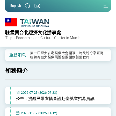
:::
English
:::
駐孟買台北經濟文化辦事處
總統重要談話
Taipei Economic and Cultural Center in Mumbai
我國政府將在美國亞利桑納州設立「駐鳳凰城辦
事處」，進一步深化台美交流合作
第一屆亞太在宅醫療大會開幕 總統盼分享臺灣
重點消息
經驗為亞太醫療照護發展開創新里程碑
外交部發布WHA文宣影片「台灣醫療點亮世界」
及「台灣智慧醫療與健康產業展」預告短片，向
領務簡介
世界展現台灣守護全球健康的創新能量
總統出訪史瓦帝尼返國談話 強調臺灣人有權利
走向世界 盼與理念相近國家共同維護國際秩序
堅定走向世界 賴總統抵達史瓦帝尼王國進行國是
訪問
2026-07-23 (2026-07-23)
總統與五院院長新春茶敘 盼化分歧為團結、為
公告：提醒民眾審慎查證赴臺就業招募資訊
國家邁出合作第一步
總統農曆春節談話
2025-11-12 (2025-11-12)
台美貿易協議完成簽署達成6大目標、創5大歷史