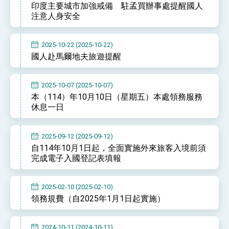
印度主要城市加強戒備 駐孟買辦事處提醒國人
性突破 總統強調將以3大面向加速臺灣經濟轉型
升級 籲請立院全力支持並盡速通過
注意人身安全
臺美簽署「對等貿易協定」確立對等關稅15%且不
疊加 我輸美2072項產品豁免對等關稅
總統接受「法新社」（AFP）專訪內容
2025-10-22 (2025-10-22)
國人赴馬爾地夫旅遊提醒
外交部長林佳龍於《外交事務》撰文指出：自由
世界 需要台灣，團結合作方能守護繁榮
外交部長林佳龍出席《台灣光華雜誌》50週年慶
2025-10-07 (2025-10-07)
「見證蛻變，分享世界的光華」開幕式，期許數
本（114）年10月10日（星期五）本處領務服務
位轉 型迎向下個50年
總統主持「台美經濟繁榮夥伴對話」記者會 說
休息一日
明臺美合作三大戰略方向 盼與民主夥伴共同引
領 下一個世代的繁榮
外交部長林佳龍接受印尼「時代雜誌」專訪，闡
述印太安全局勢，籲深化台印尼半導體供應鏈合
2025-09-12 (2025-09-12)
作
外交部長林佳龍午宴歡迎美國聯邦參議員蓋耶哥
自114年10月1日起，全面實施外來旅客入境前須
訪問團
完成電子入國登記表填報
外交部長林佳龍接見美國智庫「德國馬歇爾基金
會」訪問團一行，深化跨大西洋戰略夥伴關係
臺美經貿談判獲階段性成果 卓揆期勉爭取時間完
2025-02-10 (2025-02-10)
成「臺美對等貿易協定」簽署
領務規費（自2025年1月1日起實施）
卓揆：臺美關稅談判階段性結果有助臺灣取得有
利戰略地位 全力支持「臺美對等貿易協定」簽署
外交部與數位發展部攜手合作，整合台灣雄厚數
2024-10-11 (2024-10-11)