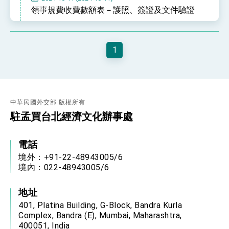
位實力，達成固邦榮邦目標
領事規費收費數額表－護照、簽證及文件驗證
外交部長林佳龍主持第35次「參與亞太經濟合作
策略小組」跨部會會議
民調顯示多數國人滿意政府外交表現，高度支持
「總合外交」與台歐美日關係深化
1
總統以「韌性之島，希望之光」為題發表2026新
年談話
總統主持「守護民主台灣國安行動方案」記者
會 強調以實力守護台海和平 以決心掌握國家
命運
變局中 奮起的新臺灣 總統發表國慶演說
中華民國外交部 版權所有
駐孟買台北經濟文化辦事處
總統發表執政周年談話 盼面對未來挑戰 堅持
團結 迎風轉型 穩健前行
賴總統就職演說影片
電話
境外：+91-22-48943005/6
外交部重要言論
境內：022-48943005/6
總統重要談話
地址
我國政府將在美國亞利桑納州設立「駐鳳凰城辦
401, Platina Building, G-Block, Bandra Kurla
事處」，進一步深化台美交流合作
Complex, Bandra (E), Mumbai, Maharashtra,
400051, India