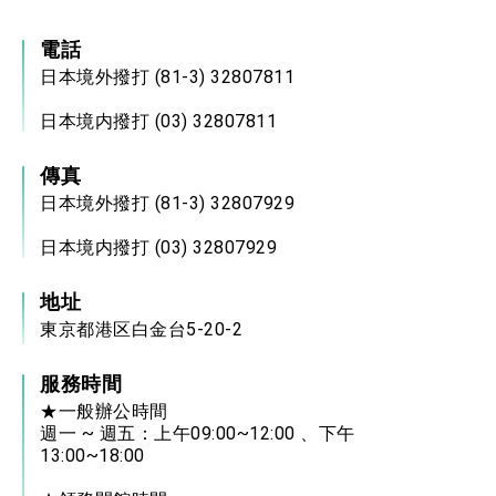
位實力，達成固邦榮邦目標
外交部長林佳龍主持第35次「參與亞太經濟合作
電話
策略小組」跨部會會議
日本境外撥打 (81-3) 32807811
民調顯示多數國人滿意政府外交表現，高度支持
「總合外交」與台歐美日關係深化
日本境内撥打 (03) 32807811
總統以「韌性之島，希望之光」為題發表2026新
年談話
總統主持「守護民主台灣國安行動方案」記者
傳真
會 強調以實力守護台海和平 以決心掌握國家
命運
日本境外撥打 (81-3) 32807929
變局中 奮起的新臺灣 總統發表國慶演說
日本境内撥打 (03) 32807929
總統發表執政周年談話 盼面對未來挑戰 堅持
團結 迎風轉型 穩健前行
地址
賴總統就職演說影片
東京都港区白金台5-20-2
總統重要談話
服務時間
外交部重要言論
★一般辦公時間
我國政府將在美國亞利桑納州設立「駐鳳凰城辦
週一 ~ 週五：上午09:00~12:00 、下午
事處」，進一步深化台美交流合作
13:00~18:00