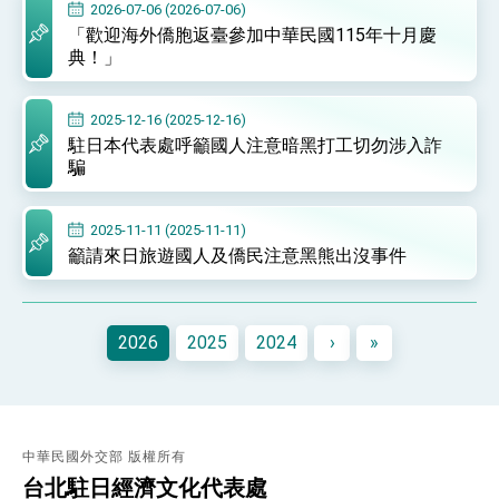
2026-07-06 (2026-07-06)
性突破 總統強調將以3大面向加速臺灣經濟轉型
升級 籲請立院全力支持並盡速通過
「歡迎海外僑胞返臺參加中華民國115年十月慶
臺美簽署「對等貿易協定」確立對等關稅15%且不
典！」
疊加 我輸美2072項產品豁免對等關稅
總統接受「法新社」（AFP）專訪內容
2025-12-16 (2025-12-16)
外交部長林佳龍於《外交事務》撰文指出：自由
駐日本代表處呼籲國人注意暗黑打工切勿涉入詐
世界 需要台灣，團結合作方能守護繁榮
騙
外交部長林佳龍出席《台灣光華雜誌》50週年慶
「見證蛻變，分享世界的光華」開幕式，期許數
位轉 型迎向下個50年
總統主持「台美經濟繁榮夥伴對話」記者會 說
2025-11-11 (2025-11-11)
明臺美合作三大戰略方向 盼與民主夥伴共同引
籲請來日旅遊國人及僑民注意黑熊出沒事件
領 下一個世代的繁榮
外交部長林佳龍接受印尼「時代雜誌」專訪，闡
述印太安全局勢，籲深化台印尼半導體供應鏈合
作
外交部長林佳龍午宴歡迎美國聯邦參議員蓋耶哥
訪問團
2026
2025
2024
›
»
外交部長林佳龍接見美國智庫「德國馬歇爾基金
會」訪問團一行，深化跨大西洋戰略夥伴關係
臺美經貿談判獲階段性成果 卓揆期勉爭取時間完
成「臺美對等貿易協定」簽署
卓揆：臺美關稅談判階段性結果有助臺灣取得有
中華民國外交部 版權所有
利戰略地位 全力支持「臺美對等貿易協定」簽署
台北駐日經濟文化代表處
外交部與數位發展部攜手合作，整合台灣雄厚數