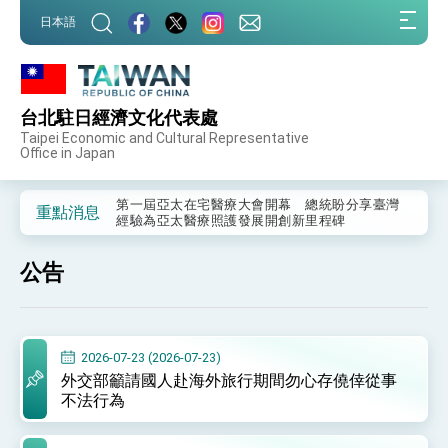
:::
日本語
:::
台北駐日經濟文化代表處
外交部重要言論
Taipei Economic and Cultural Representative
Office in Japan
我國政府將在美國亞利桑納州設立「駐鳳凰城辦
事處」，進一步深化台美交流合作
第一屆亞太在宅醫療大會開幕 總統盼分享臺灣
重點消息
經驗為亞太醫療照護發展開創新里程碑
外交部發布WHA文宣影片「台灣醫療點亮世界」
及「台灣智慧醫療與健康產業展」預告短片，向
公告
世界展現台灣守護全球健康的創新能量
總統出訪史瓦帝尼返國談話 強調臺灣人有權利
走向世界 盼與理念相近國家共同維護國際秩序
堅定走向世界 賴總統抵達史瓦帝尼王國進行國是
訪問
2026-07-23 (2026-07-23)
總統與五院院長新春茶敘 盼化分歧為團結、為
外交部籲請國人赴海外旅行期間勿心存僥倖從事
國家邁出合作第一步
不法行為
總統農曆春節談話
台美貿易協議完成簽署達成6大目標、創5大歷史