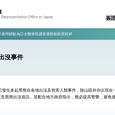
處
 Representative Office in Japan
簽
凰城辦事處」，進一步深化台美交流合作
享臺灣經驗為亞太醫療照護發展開創新里程碑
服
簽
亮世界」及「台灣智慧醫療與健康產業展」預告短片，向世界展現台灣守
結
消
構
有權利走向世界 盼與理念相近國家共同維護國際秩序
出沒事件
入
行國是訪問
領
結、為國家邁出合作第一步
表
)年已發生多起黑熊在各地出沒及危害人類事件，除山區外亦出現
大歷史性突破 總統強調將以3大面向加速臺灣經濟轉型升級 籲請立
注意黑熊出沒資訊，並配合地方政府指示，務必提高警覺，避免
%且不疊加 我輸美2072項產品豁免對等關稅