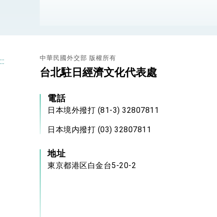
總統接受「法新社」（AFP）專訪內容
外交部長林佳龍於《外交事務》撰文指出
中華民國外交部 版權所有
總統主持「台美經濟繁榮夥伴對話」記者
:::
台北駐日經濟文化代表處
外交部長林佳龍接受印尼「時代雜誌」專
電話
副總統接見美參議員蓋耶哥 強調美國是
日本境外撥打 (81-3) 32807811
外交部長林佳龍午宴歡迎美國聯邦參議員
日本境内撥打 (03) 32807811
外交部長林佳龍接見美國智庫「德國馬歇
地址
臺美經貿談判獲階段性成果 卓揆期勉爭取
東京都港区白金台5-20-2
卓揆：臺美關稅談判階段性結果有助臺灣
外交部與數位發展部攜手合作，整合台灣
外交部長林佳龍主持第35次「參與亞太經