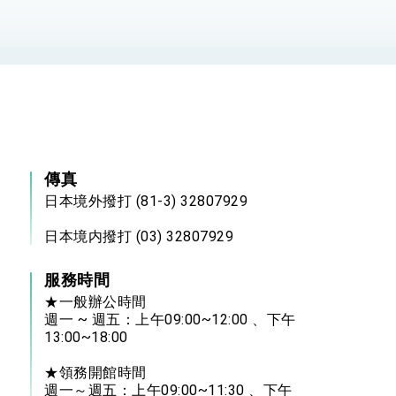
：自由世界 需要台灣，團結合作方能守護繁榮
外交部長林佳龍出席《台灣光華雜誌》50週年慶「見證蛻變，分享世界的光華」開幕
會 說明臺美合作三大戰略方向 盼與民主夥伴共同引領 下一個世代的
訪，闡述印太安全局勢，籲深化台印尼半導體供應鏈合作
傳真
臺灣重要合作夥伴
日本境外撥打 (81-3) 32807929
蓋耶哥訪問團
日本境内撥打 (03) 32807929
爾基金會」訪問團一行，深化跨大西洋戰略夥伴關係
服務時間
時間完成「臺美對等貿易協定」簽署
★一般辦公時間
週一 ~ 週五：上午09:00~12:00 、下午
取得有利戰略地位 全力支持「臺美對等貿易協定」簽署
13:00~18:00
雄厚數位實力，達成固邦榮邦目標
★領務開館時間
週一～週五：上午09:00~11:30 、下午
濟合作策略小組」跨部會會議