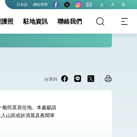
A
A
網站導覽
A
日本語
證護照
駐地資訊
聯絡我們
務項目
證及入境須知
領務最新資訊
國家相關資訊
護照
生活資訊
護全球健康的創新能量
離婚登記
保及性平諮詢機
國籍
行事曆
文件證明
出境規定
大陸地區人民申請
申請表格下載
赴台
分享到
務規費收費數額
在一般民眾居住地。本處籲請
院全力支持並盡速通過
進入山區或於清晨及夜間單