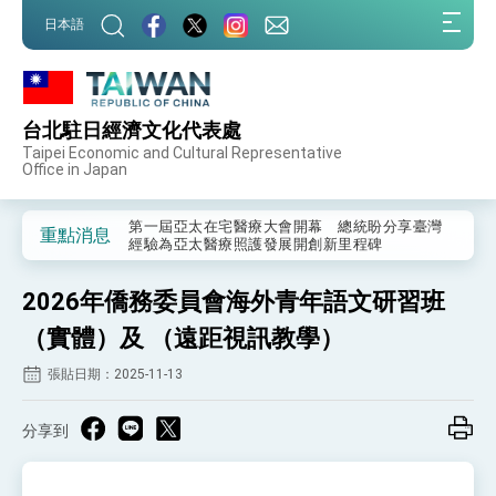
:::
日本語
:::
台北駐日經濟文化代表處
外交部重要言論
Taipei Economic and Cultural Representative
Office in Japan
我國政府將在美國亞利桑納州設立「駐鳳凰城辦
事處」，進一步深化台美交流合作
第一屆亞太在宅醫療大會開幕 總統盼分享臺灣
重點消息
經驗為亞太醫療照護發展開創新里程碑
外交部發布WHA文宣影片「台灣醫療點亮世界」
及「台灣智慧醫療與健康產業展」預告短片，向
2026年僑務委員會海外青年語文研習班
世界展現台灣守護全球健康的創新能量
總統出訪史瓦帝尼返國談話 強調臺灣人有權利
走向世界 盼與理念相近國家共同維護國際秩序
（實體）及 （遠距視訊教學）
堅定走向世界 賴總統抵達史瓦帝尼王國進行國是
張貼日期：2025-11-13
訪問
總統與五院院長新春茶敘 盼化分歧為團結、為
國家邁出合作第一步
分享到
總統農曆春節談話
台美貿易協議完成簽署達成6大目標、創5大歷史