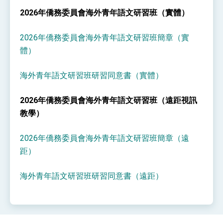
性突破 總統強調將以3大面向加速臺灣經濟轉型
2026年僑務委員會海外青年語文研習班（實體）
升級 籲請立院全力支持並盡速通過
臺美簽署「對等貿易協定」確立對等關稅15%且不
疊加 我輸美2072項產品豁免對等關稅
2026年僑務委員會海外青年語文研習班簡章（實
總統接受「法新社」（AFP）專訪內容
體）
外交部長林佳龍於《外交事務》撰文指出：自由
世界 需要台灣，團結合作方能守護繁榮
海外青年語文研習班研習同意書（實體）
外交部長林佳龍出席《台灣光華雜誌》50週年慶
「見證蛻變，分享世界的光華」開幕式，期許數
位轉 型迎向下個50年
總統主持「台美經濟繁榮夥伴對話」記者會 說
2026年僑務委員會海外青年語文研習班（遠距視訊
明臺美合作三大戰略方向 盼與民主夥伴共同引
教學）
領 下一個世代的繁榮
外交部長林佳龍接受印尼「時代雜誌」專訪，闡
述印太安全局勢，籲深化台印尼半導體供應鏈合
作
2026年僑務委員會海外青年語文研習班簡章（遠
外交部長林佳龍午宴歡迎美國聯邦參議員蓋耶哥
訪問團
距）
外交部長林佳龍接見美國智庫「德國馬歇爾基金
會」訪問團一行，深化跨大西洋戰略夥伴關係
海外青年語文研習班研習同意書（遠距）
臺美經貿談判獲階段性成果 卓揆期勉爭取時間完
成「臺美對等貿易協定」簽署
卓揆：臺美關稅談判階段性結果有助臺灣取得有
利戰略地位 全力支持「臺美對等貿易協定」簽署
外交部與數位發展部攜手合作，整合台灣雄厚數