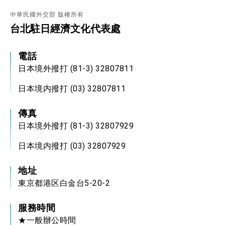
位實力，達成固邦榮邦目標
外交部長林佳龍主持第35次「參與亞太經濟合作
中華民國外交部 版權所有
策略小組」跨部會會議
台北駐日經濟文化代表處
民調顯示多數國人滿意政府外交表現，高度支持
「總合外交」與台歐美日關係深化
電話
總統以「韌性之島，希望之光」為題發表2026新
年談話
日本境外撥打 (81-3) 32807811
總統主持「守護民主台灣國安行動方案」記者
會 強調以實力守護台海和平 以決心掌握國家
日本境内撥打 (03) 32807811
命運
變局中 奮起的新臺灣 總統發表國慶演說
傳真
總統發表執政周年談話 盼面對未來挑戰 堅持
團結 迎風轉型 穩健前行
日本境外撥打 (81-3) 32807929
賴總統就職演說影片
日本境内撥打 (03) 32807929
總統重要談話
地址
外交部重要言論
東京都港区白金台5-20-2
我國政府將在美國亞利桑納州設立「駐鳳凰城辦
事處」，進一步深化台美交流合作
服務時間
★一般辦公時間