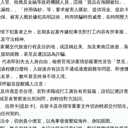
察、入管、稅務及金融等政府機關人員，謊稱「貨品在海關被扣」
逃漏稅」、「持用偽鈔」等，要求被害人匯款、提供現金、提款
：自由世界 需要台灣，團結合作方能守護繁榮
擔保。被害人囿於嫌犯高明話術，時而哄騙時而威脅，在時間壓
外交部長林佳龍出席《台灣光華雜誌》50週年慶「見證蛻變，分享世界的光華」開幕
不知情下犯案者之外，近期多起案件嫌犯事先對打工內容有所掌握
會 說明臺美合作三大戰略方向 盼與民主夥伴共同引領 下一個世代的
念及守法精神。
未向家屬交代旅遊行程及目的地，或謊稱赴美、加及東南亞旅遊，
訪，闡述印太安全局勢，籲深化台印尼半導體供應鏈合作
及援助困難，甚至反遭誤認為詐騙。
蓋耶哥訪問團
捕，代表即刻失去人身自由，檢察官視涉案情節嚴重性宣告「禁見
判過程曠日廢時，入獄後亦有語言不通或適應困難等問題。即便
爾基金會」訪問團一行，深化跨大西洋戰略夥伴關係
黑名單」，數年甚至終身不得入境。
時間完成「臺美對等貿易協定」簽署
重呼籲並提醒國人注意：
內容及待遇是否合理。若對求職或打工廣告有所疑義，請切記應詳
取得有利戰略地位 全力支持「臺美對等貿易協定」簽署
，或至各警察派出所詢問，勿輕信對方說詞。
雄厚數位實力，達成固邦榮邦目標
保卡、信用卡(提款卡)、在留卡及存摺等重要文件切勿輕易交付陌生
他任何契約。
濟合作策略小組」跨部會會議
當地法令，切勿貪小便宜，以免事發後繫獄海外、身陷囹圄。
度支持「總合外交」與台歐美日關係深化