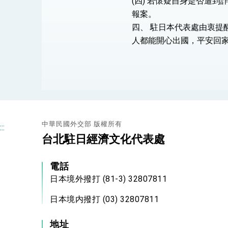
(四) 若懷疑自身是否遭
報案。
四、 駐日本代表處由衷
總統主持「守護民主台灣國安行動方案」
人都能開心出國，平安回
變局中 奮起的新臺灣 總統發表國慶演
總統發表執政周年談話 盼面對未來挑戰
賴總統就職演說影片
總統重要談話
中華民國外交部 版權所有
:::
台北駐日經濟文化代表處
外交部重要言論
我國政府將在美國亞利桑納州設立「駐鳳
電話
日本境外撥打 (81-3) 32807811
日本境内撥打 (03) 32807811
地址