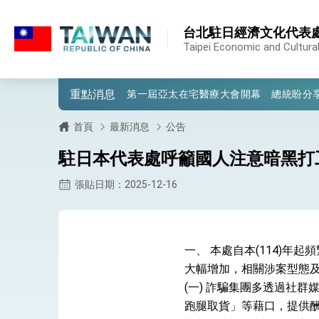
:::
:::
台北駐日經濟文化代表
外交部重要言論
Taipei Economic and Cultural
我國政府將在美國亞利桑納州設立「駐鳳
重點消息
第一屆亞太在宅醫療大會開幕 總統盼分
外交部發布WHA文宣影片「台灣醫療點
首頁
最新消息
公告
總統出訪史瓦帝尼返國談話 強調臺灣人
駐日本代表處呼籲國人注意暗黑打
堅定走向世界 賴總統抵達史瓦帝尼王國進
張貼日期：2025-12-16
總統與五院院長新春茶敘 盼化分歧為團
總統農曆春節談話
一、 本處自本(114)
台美貿易協議完成簽署達成6大目標、創5
大幅增加，相關涉案型態
(一) 詐騙集團多透過社
臺美簽署「對等貿易協定」確立對等關稅15
跑腿取貨」等藉口，提供