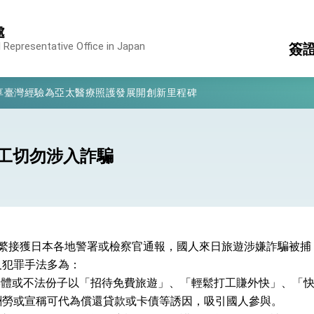
處
 Representative Office in Japan
簽
凰城辦事處」，進一步深化台美交流合作
享臺灣經驗為亞太醫療照護發展開創新里程碑
服
簽
亮世界」及「台灣智慧醫療與健康產業展」預告短片，向世界展現台灣守
結
消
構
有權利走向世界 盼與理念相近國家共同維護國際秩序
工切勿涉入詐騙
入
行國是訪問
領
結、為國家邁出合作第一步
表
年起頻繁接獲日本各地警署或檢察官通報，國人來日旅遊涉嫌詐騙被
大歷史性突破 總統強調將以3大面向加速臺灣經濟轉型升級 籲請立
及犯罪手法多為：
群媒體或不法份子以「招待免費旅遊」、「輕鬆打工賺外快」、「
%且不疊加 我輸美2072項產品豁免對等關稅
酬勞或宣稱可代為償還貸款或卡債等誘因，吸引國人參與。