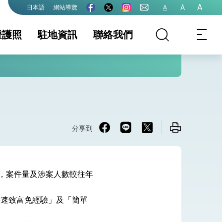
A
A
網站導覽
A
日本語
證護照
駐地資訊
聯絡我們
務項目
證及入境須知
領務最新資訊
國家相關資訊
護照
生活資訊
護全球健康的創新能量
離婚登記
保及性平諮詢機
國籍
行事曆
文件證明
出境規定
大陸地區人民申請
申請表格下載
赴台
分享到
務規費收費數額
捕，案件量及涉案人數較往年
院全力支持並盡速通過
快速致富免經驗」及「簡單