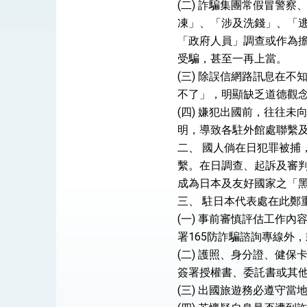
總統接受「法新社」（AFP）專訪內容
(二) 詐騙集團常假冒警
凍」、「涉及洗錢」、「
外交部長林佳龍於《外交事務》撰文指出
「政府人員」調查或作為
受騙，甚至一再上當。
(三) 除誤信網路訊息在
總統主持「台美經濟繁榮夥伴對話」記者
不了」，明顯缺乏道德觀
(四) 嫌犯出國前，往往
外交部長林佳龍接受印尼「時代雜誌」專
明，導致各駐外館處聯繫
外交部長林佳龍午宴歡迎美國聯邦參議員
二、 國人倘在日犯罪被
繫。在日調查、起訴及審
外交部長林佳龍接見美國智庫「德國馬歇
成為日本及友好國家之「
臺美經貿談判獲階段性成果 卓揆期勉爭取
三、 駐日本代表處在此鄭
(一) 事前審慎評估工作
卓揆：臺美關稅談判階段性結果有助臺灣
署165防詐騙諮詢專線外
外交部與數位發展部攜手合作，整合台灣
(二) 護照、身分證、健
簽署授權書、委託書或其
外交部長林佳龍主持第35次「參與亞太經
(三) 出國旅遊務必遵守
民調顯示多數國人滿意政府外交表現，高