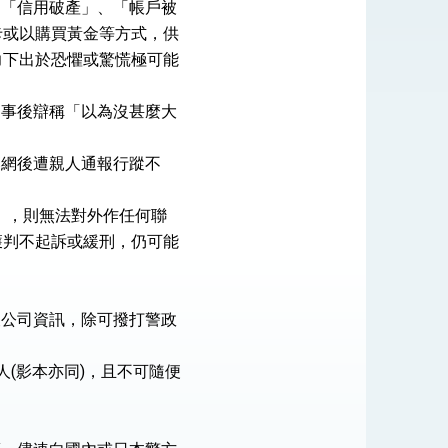
、「信用破產」、「帳戶被
卡或以購買黃金等方式，供
力下出於恐懼或驚慌極可能
式，期許數位轉 型迎向下個50年
，事後辯稱「以為沒甚麼大
繁榮
落網後遭親人通報行蹤不
」，則無法對外作任何聯
獲判不起訴或緩刑，仍可能
查公司資訊，除可撥打警政
人(影本亦同)，且不可隨便