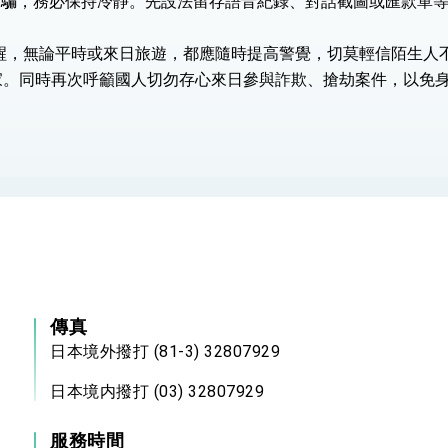
到詐騙，務必保持冷靜。先設法留存語音紀錄、對話截圖或匯款單
總統以「韌性之島，希望之光」為題發表2026新 年談話
提醒，無論平時或來日旅遊，都應隨時提高警覺，切莫輕信陌生人
記者會 強調以實力守護台海和平 以決心掌握國家命運
家。同時再次呼籲國人切勿存心來日參與詐欺、搶劫案件，以免
說
 堅持團結 迎風轉型 穩健前行
凰城辦事處」，進一步深化台美交流合作
傳真
日本境外撥打 (81-3) 32807929
日本境内撥打 (03) 32807929
服務時間