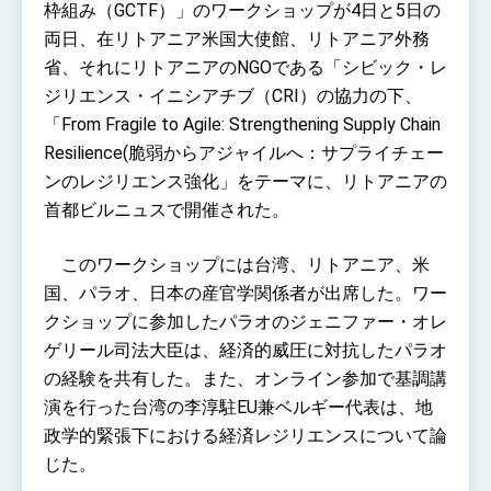
Foreign Affairs
枠組み（GCTF）」のワークショップが4日と5日の
Taiwan government to open office in
両日、在リトアニア米国大使館、リトアニア外務
Arizona, advancing Taiwan-US exchanges
省、それにリトアニアのNGOである「シビック・レ
and cooperation
ジリエンス・イニシアチブ（CRI）の協力の下、
「From Fragile to Agile: Strengthening Supply Chain
Resilience(脆弱からアジャイルへ：サプライチェー
ンのレジリエンス強化」をテーマに、リトアニアの
首都ビルニュスで開催された。
このワークショップには台湾、リトアニア、米
国、パラオ、日本の産官学関係者が出席した。ワー
クショップに参加したパラオのジェニファー・オレ
ゲリール司法大臣は、経済的威圧に対抗したパラオ
の経験を共有した。また、オンライン参加で基調講
演を行った台湾の李淳駐EU兼ベルギー代表は、地
政学的緊張下における経済レジリエンスについて論
じた。