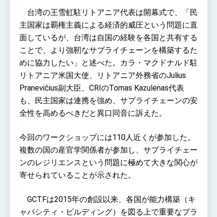
台湾の王雪虹駐リトアニア代表は開幕式で、「民
主国家は覇権主義による経済的威圧という問題に直
面しているが、台湾は自国の経験を各国と共有する
ことで、より強靭なサプライチェーンを構築するた
めに協力したい」と述べた。カラ・マクドナルド駐
リトアニア米国大使、リトアニア外務省のJulius
Pranevičius副大臣、CRIのTomas Kazulėnas代表
も、民主国家は連携を強め、サプライチェーンの安
全性を高めるべきだと異口同音に訴えた。
今回のワークショップには110人近くが参加した。
複数の国の産官学関係者が参加し、サプライチェー
ンのレジリエンスという問題に極めて大きな関心が
寄せられていることが示された。
GCTFは2015年の創設以来、各国が能力構築（キ
ャパシティ・ビルディング）を図る上で重要なプラ