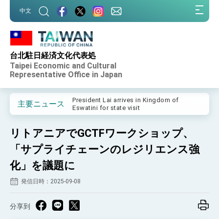
:::
中文
:::
台北駐日経済文化代表処
Important Remarks of the Ministry of
Taipei Economic and Cultural
Foreign Affairs
Representative Office in Japan
Taiwan government to open office in
Arizona, advancing Taiwan-US exchanges
and cooperation
President Lai arrives in Kingdom of
主要ニュース
Eswatini for state visit
VP Hsiao addresses 41st Space
Symposium
リトアニアでGCTFワークショップ、
Taiwan’s economic growth is a priority for
President Lai
「サプライチェーンのレジリエンス強
President Lai’s remarks for Lunar New
化」を議題に
Year
発信日時：2025-09-08
President Lai interviewed by AFP
President Lai holds press conference on
Taiwan- US Economic Prosperity
分享到
Partnership Dialogue
FM Lin attends Taiwan Panorama exhibit