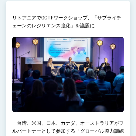
at TIBE
President Lai meets US delegation led by
Senator Ruben Gallego
リトアニアでGCTFワークショップ、「サプライチ
MOFA, MODA team up to promote
ェーンのレジリエンス強化」を議題に
integrated diplomacy
EY details tariff negotiations with U.S.
FM Lin hosts ABAC representatives
MOFA poll shows widespread support for
government diplomacy approach
President Lai delivers 2026 New Year’s
Address
Presidential Office thanks US President
Trump for signing Taiwan Assurance
Implementation Act
President Lai delivers 2025 National Day
Address
Presidential Inauguration Speech
台湾、米国、日本、カナダ、オーストラリアがフ
Major speeches
ルパートナーとして参加する「グローバル協力訓練
Important Remarks of the Ministry of