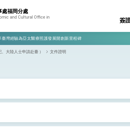
事處福岡分處
mic and Cultural Office in
簽
凰城辦事處」，進一步深化台美交流合作
享臺灣經驗為亞太醫療照護發展開創新里程碑
入
駐
亮世界」及「台灣智慧醫療與健康產業展」預告短片，向世界展現台灣守
記、大陸人士申請赴臺 ）
文件證明
簽
消
構
有權利走向世界 盼與理念相近國家共同維護國際秩序
行國是訪問
急
結、為國家邁出合作第一步
結
大歷史性突破 總統強調將以3大面向加速臺灣經濟轉型升級 籲請立
%且不疊加 我輸美2072項產品豁免對等關稅