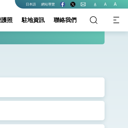
A
A
網站導覽
A
日本語
證護照
駐地資訊
聯絡我們
出國日期證明書
地基本資料
護照
簽證及入境須知
文件證明
生活資訊
護全球健康的創新能量
證
保及性平諮詢機
大陸地區人民旅居
行事曆
大陸地區人民旅居
國外線上預約申請
國外紙本申請觀光
來臺從事觀光活動
入出境許可證
須知
難救助資訊專區
國籍
領務規費收費數額
表
婚/離婚登記
持有我國駕駛執照
申請表格及範例下
擬在日本國內駕駛
載
之相關規定
院全力支持並盡速通過