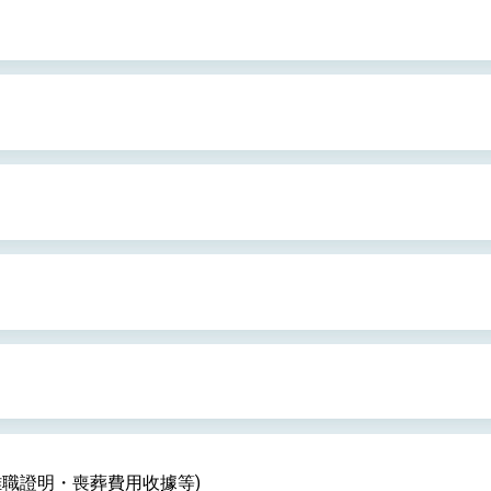
：自由世界 需要台灣，團結合作方能守護繁榮
外交部長林佳龍出席《台灣光華雜誌》50週年慶「見證蛻變，分享世界的光華」開幕
會 說明臺美合作三大戰略方向 盼與民主夥伴共同引領 下一個世代的
訪，闡述印太安全局勢，籲深化台印尼半導體供應鏈合作
蓋耶哥訪問團
爾基金會」訪問團一行，深化跨大西洋戰略夥伴關係
時間完成「臺美對等貿易協定」簽署
取得有利戰略地位 全力支持「臺美對等貿易協定」簽署
雄厚數位實力，達成固邦榮邦目標
濟合作策略小組」跨部會會議
離職證明・喪葬費用收據等)
度支持「總合外交」與台歐美日關係深化