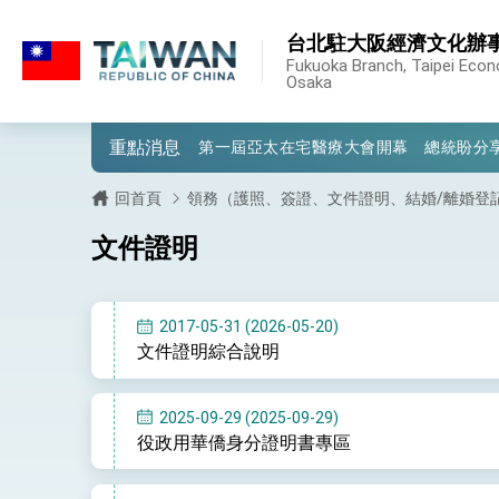
:::
台北駐大阪經濟文化辦
:::
外交部重要言論
Fukuoka Branch, Taipei Econo
Osaka
我國政府將在美國亞利桑納州設立「駐鳳
重點消息
第一屆亞太在宅醫療大會開幕 總統盼分
外交部發布WHA文宣影片「台灣醫療點
回首頁
領務（護照、簽證、文件證明、結婚/離婚登
總統出訪史瓦帝尼返國談話 強調臺灣人
文件證明
堅定走向世界 賴總統抵達史瓦帝尼王國進
總統與五院院長新春茶敘 盼化分歧為團
2017-05-31 (2026-05-20)
文件證明綜合說明
總統農曆春節談話
台美貿易協議完成簽署達成6大目標、創5
2025-09-29 (2025-09-29)
役政用華僑身分證明書專區
臺美簽署「對等貿易協定」確立對等關稅15