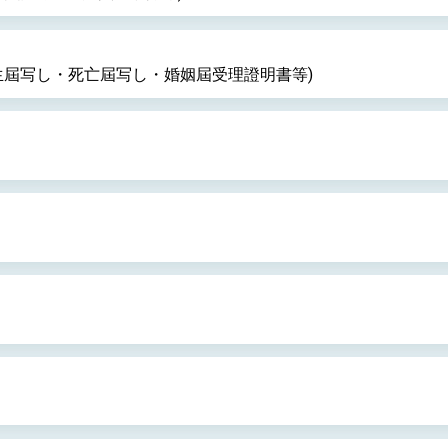
總統以「韌性之島，希望之光」為題發表2026新 年談話
生屆写し・死亡屆写し・婚姻屆受理證明書等)
記者會 強調以實力守護台海和平 以決心掌握國家命運
說
 堅持團結 迎風轉型 穩健前行
凰城辦事處」，進一步深化台美交流合作