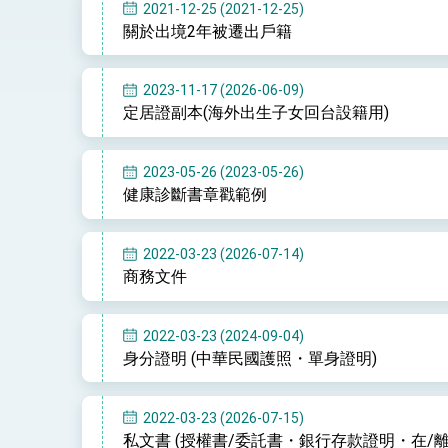
總統接受「法新社」（AFP）專訪內容
2021-12-25 (2021-12-25)
關於出境2年被遷出戶籍
外交部長林佳龍於《外交事務》撰文指出
2023-11-17 (2026-06-09)
定居證副本(海外出生子女回台設籍用)
總統主持「台美經濟繁榮夥伴對話」記者
外交部長林佳龍接受印尼「時代雜誌」專
2023-05-26 (2023-05-26)
健康診斷書章戳範例
外交部長林佳龍午宴歡迎美國聯邦參議員
外交部長林佳龍接見美國智庫「德國馬歇
2022-03-23 (2026-07-14)
商務文件
臺美經貿談判獲階段性成果 卓揆期勉爭取
卓揆：臺美關稅談判階段性結果有助臺灣
2022-03-23 (2024-09-04)
身分證明 (中華民國護照・單身證明)
外交部與數位發展部攜手合作，整合台灣
外交部長林佳龍主持第35次「參與亞太經
2022-03-23 (2026-07-15)
私文書 (授權書/委託書・銀行存款證明・在/
民調顯示多數國人滿意政府外交表現，高