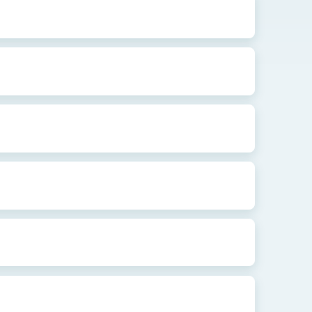
式，期許數位轉 型迎向下個50年
繁榮