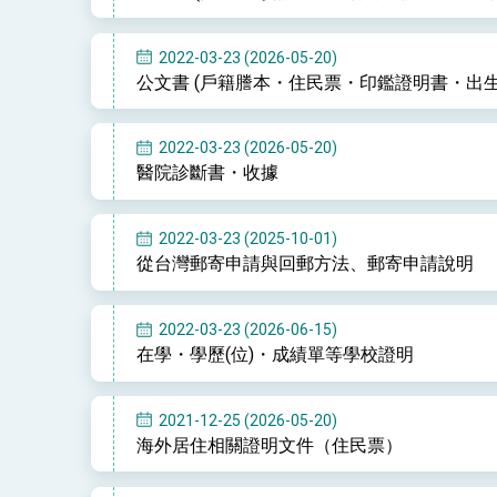
2022-03-23 (2026-05-20)
公文書 (戶籍謄本・住民票・印鑑證明書・出
總統主持「守護民主台灣國安行動方案」
變局中 奮起的新臺灣 總統發表國慶演
2022-03-23 (2026-05-20)
醫院診斷書・收據
總統發表執政周年談話 盼面對未來挑戰
賴總統就職演說影片
2022-03-23 (2025-10-01)
總統重要談話
從台灣郵寄申請與回郵方法、郵寄申請說明
外交部重要言論
2022-03-23 (2026-06-15)
我國政府將在美國亞利桑納州設立「駐鳳
在學・學歷(位)・成績單等學校證明
2021-12-25 (2026-05-20)
海外居住相關證明文件（住民票）