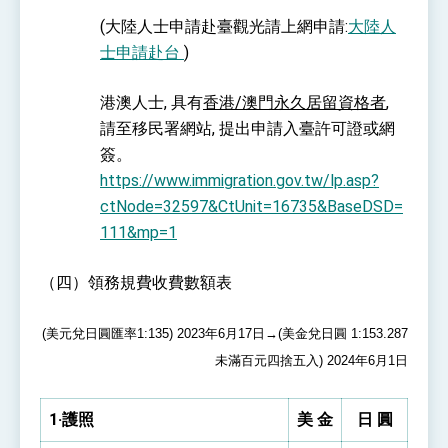
(大陸人士申請赴臺觀光請上網申請:
大陸人
士申請赴台
)
港澳人士
,
具有
香港
/
澳門永久居留資格者
,
請至移民署網站
,
提出申請入臺許可證或網
簽。
https://www.immigration.gov.tw/lp.asp?
ctNode=32597&CtUnit=16735&BaseDSD=
111&mp=1
（四）領務規費收費數額表
(美元兌日圓匯率
1:135) 2023
年6月17日→(美金兌日圓 1:153.287
未滿百元四捨五入)
2024
年6
月1
日
1·護照
美 金
日 圓