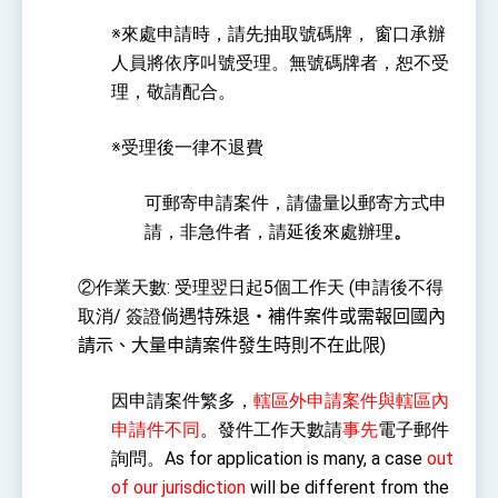
※
來處申請時，請先抽取號碼牌， 窗口承辦
人員將依序叫號受理。無號碼牌者，恕不受
理，敬請配合。
※受理後一律不退費
可郵寄申請案件，請儘量以郵寄方式申
請，非急件者，請延後來處辦理
。
②作業天數:
受理翌日起5
個工作天
(申請後不得
取消/
簽證
倘遇特殊退・
補件案件或需報回國內
請示、大量申請案件發生時則不在此限)
因申請案件繁多，
轄區外申請案件與轄區內
申請件不同
。發件工作天數請
事先
電子郵件
詢問。As for application is many, a case
out
of our jurisdiction
will be different from the