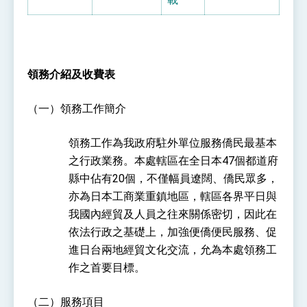
位實力，達成固邦榮邦目標
外交部長林佳龍主持第35次「參與亞太經濟合作
策略小組」跨部會會議
民調顯示多數國人滿意政府外交表現，高度支持
「總合外交」與台歐美日關係深化
領務介紹及收費表
總統以「韌性之島，希望之光」為題發表2026新
年談話
總統主持「守護民主台灣國安行動方案」記者
（一）領務工作簡介
會 強調以實力守護台海和平 以決心掌握國家
命運
變局中 奮起的新臺灣 總統發表國慶演說
領務工作為我政府駐外單位服務僑民最基本
總統發表執政周年談話 盼面對未來挑戰 堅持
之行政業務。本處轄區在全日本47個都道府
團結 迎風轉型 穩健前行
縣中佔有20個，不僅幅員遼闊、僑民眾多，
賴總統就職演說影片
亦為日本工商業重鎮地區，轄區各界平日與
我國內經貿及人員之往來關係密切，因此在
總統重要談話
依法行政之基礎上，加強便僑便民服務、促
外交部重要言論
進日台兩地經貿文化交流，允為本處領務工
作之首要目標。
我國政府將在美國亞利桑納州設立「駐鳳凰城辦
事處」，進一步深化台美交流合作
（二）服務項目