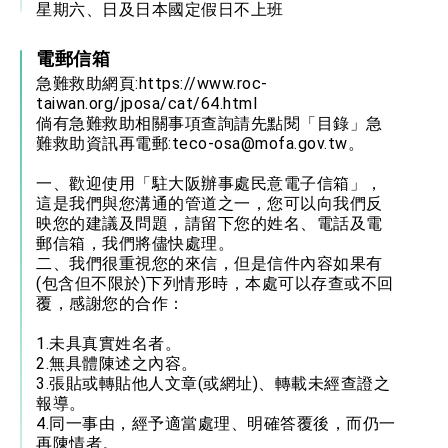
星期六、日及日本國定假日不上班
電郵信箱
急難救助網頁:
https://www.roc-
taiwan.org/jposa/cat/64.html
倘有急難救助相關事項查詢請先點閱「目錄」急
難救助資訊再電郵:
teco-osa@mofa.gov.tw
。
一、歡迎使用「駐大阪辦事處民意電子信箱」，
這是我們與您溝通的管道之一，您可以向我們反
映您的建議及問題，請留下您的姓名、電話及電
郵信箱，我們將儘快處理。
二、我們很重視您的來信，但是信件內容如果有
(包含但不限於)下列情形時，本處可以存查或不回
覆，感謝您的合作：
1.未具真實姓名者。
2.無具體陳述之內容。
3.張貼或轉貼他人文章(或網址)、轉載未經查證之
報導。
4.同一事由，經予適當處理、明確答覆後，而仍一
再陳情者。