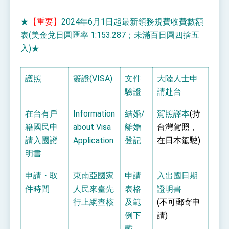
性突破 總統強調將以3大面向加速臺灣經濟轉型
升級 籲請立院全力支持並盡速通過
臺美簽署「對等貿易協定」確立對等關稅15%且不
★
【重要】
2024年6月1日起最新領務規費收費數額
疊加 我輸美2072項產品豁免對等關稅
表(美金兌日圓匯率 1:153.287；未滿百日圓四捨五
總統接受「法新社」（AFP）專訪內容
入)★
外交部長林佳龍於《外交事務》撰文指出：自由
世界 需要台灣，團結合作方能守護繁榮
護照
簽證(VISA)
文件
大陸人士申
外交部長林佳龍出席《台灣光華雜誌》50週年慶
「見證蛻變，分享世界的光華」開幕式，期許數
驗證
請赴台
位轉 型迎向下個50年
總統主持「台美經濟繁榮夥伴對話」記者會 說
明臺美合作三大戰略方向 盼與民主夥伴共同引
在台有戶
Information
結婚/
駕照譯本
(持
領 下一個世代的繁榮
外交部長林佳龍接受印尼「時代雜誌」專訪，闡
籍國民申
about Visa
離婚
台灣駕照，
述印太安全局勢，籲深化台印尼半導體供應鏈合
作
請入國證
Application
登記
在日本駕駛)
外交部長林佳龍午宴歡迎美國聯邦參議員蓋耶哥
訪問團
明書
外交部長林佳龍接見美國智庫「德國馬歇爾基金
會」訪問團一行，深化跨大西洋戰略夥伴關係
申請・取
東南亞國家
申請
入出國日期
臺美經貿談判獲階段性成果 卓揆期勉爭取時間完
件時間
人民來臺先
表格
證明書
成「臺美對等貿易協定」簽署
行上網查核
及範
(不可郵寄申
卓揆：臺美關稅談判階段性結果有助臺灣取得有
利戰略地位 全力支持「臺美對等貿易協定」簽署
例下
請)
外交部與數位發展部攜手合作，整合台灣雄厚數
載