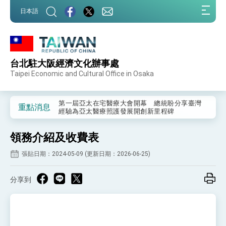
:::
日本語
:::
台北駐大阪經濟文化辦事處
外交部重要言論
Taipei Economic and Cultural Office in Osaka
我國政府將在美國亞利桑納州設立「駐鳳凰城辦
事處」，進一步深化台美交流合作
第一屆亞太在宅醫療大會開幕 總統盼分享臺灣
重點消息
經驗為亞太醫療照護發展開創新里程碑
外交部發布WHA文宣影片「台灣醫療點亮世界」
及「台灣智慧醫療與健康產業展」預告短片，向
領務介紹及收費表
世界展現台灣守護全球健康的創新能量
總統出訪史瓦帝尼返國談話 強調臺灣人有權利
走向世界 盼與理念相近國家共同維護國際秩序
張貼日期：2024-05-09 (更新日期：2026-06-25)
堅定走向世界 賴總統抵達史瓦帝尼王國進行國是
訪問
分享到
總統與五院院長新春茶敘 盼化分歧為團結、為
國家邁出合作第一步
總統農曆春節談話
台美貿易協議完成簽署達成6大目標、創5大歷史