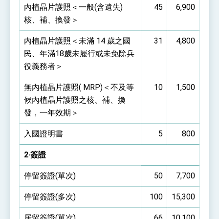
內植晶片護照＜一般(含遺失)
45
6,900
核、補、換發＞
內植晶片護照＜未滿 14 歲之國
31
4,800
民、年滿18歲未履行或未免除兵
役義務者＞
無內植晶片護照( MRP)＜不及等
10
1,500
候內植晶片護照之核、補、換
發，一年效期＞
入國證明書
5
800
2·簽證
停留簽證(單次)
50
7,700
停留簽證(多次)
100
15,300
居留簽證(單次)
66
10,100