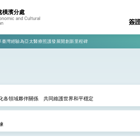
處橫濱分處
onomic and Cultural
簽
an
凰城辦事處」，進一步深化台美交流合作
享臺灣經驗為亞太醫療照護發展開創新里程碑
領
駐
亮世界」及「台灣智慧醫療與健康產業展」預告短片，向世界展現台灣守
消
國籍
構
有權利走向世界 盼與理念相近國家共同維護國際秩序
簽
行國是訪問
入
結、為國家邁出合作第一步
化各領域夥伴關係 共同維護世界和平穩定
各
及
大歷史性突破 總統強調將以3大面向加速臺灣經濟轉型升級 籲請立
練
%且不疊加 我輸美2072項產品豁免對等關稅