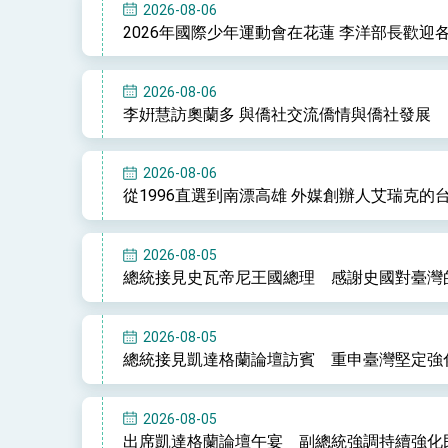
2026-08-06
2026年國際少年運動會在花蓮 李洋部長歡
總統主持「守護民主台灣國安行動方案」
2026-08-06
李姸慧訪奧蘭多 與僑社交流僑情與僑社發展
變局中 奮起的新臺灣 總統發表國慶演
總統發表執政周年談話 盼面對未來挑戰
2026-08-06
從1996直選到南漂高雄 外媒創辦人艾瑞克的
賴總統就職演說影片
總統重要談話
2026-08-05
外交部重要言論
總統接見史瓦帝尼王國總理 感謝史國對臺灣
我國政府將在美國亞利桑納州設立「駐鳳
2026-08-05
總統接見凱達格蘭論壇訪賓 重申臺灣堅定強
2026-08-05
出席凱達格蘭論壇午宴 副總統強調持續強化