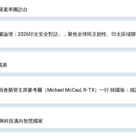
羅素率團訪台
：自由世界 需要台灣，團結合作方能守護繁榮
外交部長林佳龍出席《台灣光華雜誌》50週年慶「見證蛻變，分享世界的光華」開幕
蘭論壇：2026印太安全對話」，聚焦全球民主韌性、印太區域
會 說明臺美合作三大戰略方向 盼與民主夥伴共同引領 下一個世代的
訪，闡述印太安全局勢，籲深化台印尼半導體供應鏈合作
蓋耶哥訪問團
成果
爾基金會」訪問團一行，深化跨大西洋戰略夥伴關係
時間完成「臺美對等貿易協定」簽署
譽主席麥考爾（Michael McCaul, R-TX）一行 韓國
取得有利戰略地位 全力支持「臺美對等貿易協定」簽署
雄厚數位實力，達成固邦榮邦目標
振興科技邁向智慧國家
濟合作策略小組」跨部會會議
度支持「總合外交」與台歐美日關係深化