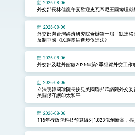
總統接受「法新社」（AFP）專訪內容
2026-08-06
外交部長林佳龍午宴歡迎史瓦帝尼王國總理戴
外交部長林佳龍於《外交事務》撰文指出
2026-08-06
外交部與台灣經濟研究院合辦第十屆「凱達格
總統主持「台美經濟繁榮夥伴對話」記者
反制中國《民族團結進步促進法》
外交部長林佳龍接受印尼「時代雜誌」專
2026-08-06
外交部長林佳龍午宴歡迎美國聯邦參議員
外交部及駐外館處2026年第2季經貿外交工作
外交部長林佳龍接見美國智庫「德國馬歇
2026-08-06
臺美經貿談判獲階段性成果 卓揆期勉爭取
立法院韓國瑜院長接見美國聯邦眾議院外交委員會榮
美關係守護印太和平
卓揆：臺美關稅談判階段性結果有助臺灣
外交部與數位發展部攜手合作，整合台灣
2026-08-06
116年行政院科技預算編列1,823億創新高，
外交部長林佳龍主持第35次「參與亞太經
民調顯示多數國人滿意政府外交表現，高