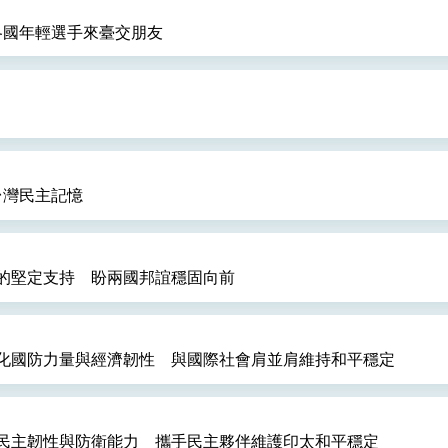
迎各國年輕選手來臺交朋友
總統以「韌性之島，希望之光」為題發表2026新 年談話
記者會 強調以實力守護台海和平 以決心掌握國家命運
說
 堅持團結 迎風轉型 穩健前行
台灣民主記憶
的堅定支持 盼兩國邦誼穩固向前
凰城辦事處」，進一步深化台美交流合作
化國防力量與經濟韌性 與國際社會肩並肩維持和平穩定
民主韌性與防衛能力 攜手民主夥伴維護印太和平穩定