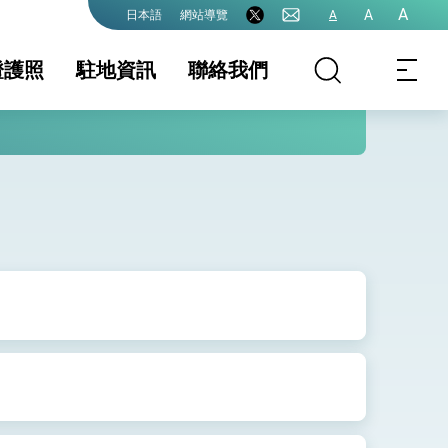
A
A
網站導覽
A
日本語
證護照
駐地資訊
聯絡我們
務資訊
地基本資料
領務規費收費數額
簽證及入境須知
文件證明
生活資訊
護全球健康的創新能量
表
保及性平諮詢機
行事曆
 / 戶籍
結婚 / 離婚登記
護照
證
大陸人士赴台手續
港澳人士赴台手續
出國日期證明書
駕照日文譯本
申請表格下載
駐日代表處轄區
聯絡方式
院全力支持並盡速通過