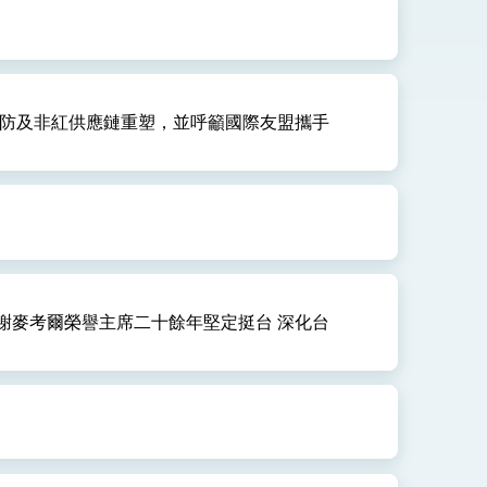
式，期許數位轉 型迎向下個50年
聯防及非紅供應鏈重塑，並呼籲國際友盟攜手
繁榮
瑜：感謝麥考爾榮譽主席二十餘年堅定挺台 深化台