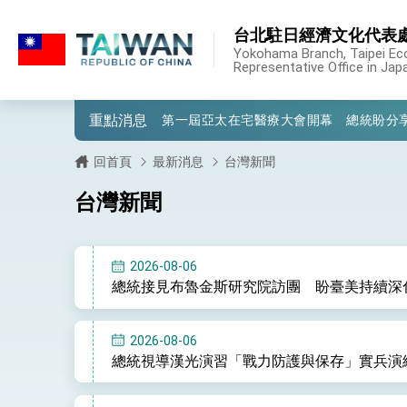
:::
台北駐日經濟文化代表
:::
外交部重要言論
Yokohama Branch, Taipei Ec
Representative Office in Jap
我國政府將在美國亞利桑納州設立「駐鳳
重點消息
第一屆亞太在宅醫療大會開幕 總統盼分
外交部發布WHA文宣影片「台灣醫療點
回首頁
最新消息
台灣新聞
總統出訪史瓦帝尼返國談話 強調臺灣人
台灣新聞
堅定走向世界 賴總統抵達史瓦帝尼王國進
總統與五院院長新春茶敘 盼化分歧為團
2026-08-06
總統接見布魯金斯研究院訪團 盼臺美持續深
總統農曆春節談話
台美貿易協議完成簽署達成6大目標、創5
2026-08-06
總統視導漢光演習「戰力防護與保存」實兵演
臺美簽署「對等貿易協定」確立對等關稅15