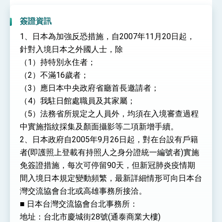
性突破 總統強調將以3大面向加速臺灣經濟轉型
升級 籲請立院全力支持並盡速通過
臺美簽署「對等貿易協定」確立對等關稅15%且不
簽證資訊
疊加 我輸美2072項產品豁免對等關稅
1、日本為加強反恐措施，自2007年11月20日起，
總統接受「法新社」（AFP）專訪內容
針對入境日本之外國人士，除
外交部長林佳龍於《外交事務》撰文指出：自由
（1）持特別永住者；
世界 需要台灣，團結合作方能守護繁榮
（2）不滿16歲者；
外交部長林佳龍出席《台灣光華雜誌》50週年慶
「見證蛻變，分享世界的光華」開幕式，期許數
（3）應日本中央政府省廳首長邀請者；
位轉 型迎向下個50年
總統主持「台美經濟繁榮夥伴對話」記者會 說
（4）我駐日館處職員及其家屬；
明臺美合作三大戰略方向 盼與民主夥伴共同引
（5）法務省所規定之人員外，均須在入境審查過程
領 下一個世代的繁榮
外交部長林佳龍接受印尼「時代雜誌」專訪，闡
述印太安全局勢，籲深化台印尼半導體供應鏈合
中實施指紋採集及顏面攝影等二項新增手續。
作
外交部長林佳龍午宴歡迎美國聯邦參議員蓋耶哥
2、日本政府自2005年9月26日起，對在台設有戶籍
訪問團
者(即護照上登載有持照人之身分證統一編號者)實施
外交部長林佳龍接見美國智庫「德國馬歇爾基金
免簽證措施，每次可停留90天，但新冠肺炎疫情期
會」訪問團一行，深化跨大西洋戰略夥伴關係
臺美經貿談判獲階段性成果 卓揆期勉爭取時間完
間入境日本規定變動頻繁，最新詳細情形可向日本台
成「臺美對等貿易協定」簽署
灣交流協會台北或高雄事務所接洽。
卓揆：臺美關稅談判階段性結果有助臺灣取得有
■ 日本台灣交流協會台北事務所：
利戰略地位 全力支持「臺美對等貿易協定」簽署
地址：台北市慶城街28號(通泰商業大樓)
外交部與數位發展部攜手合作，整合台灣雄厚數