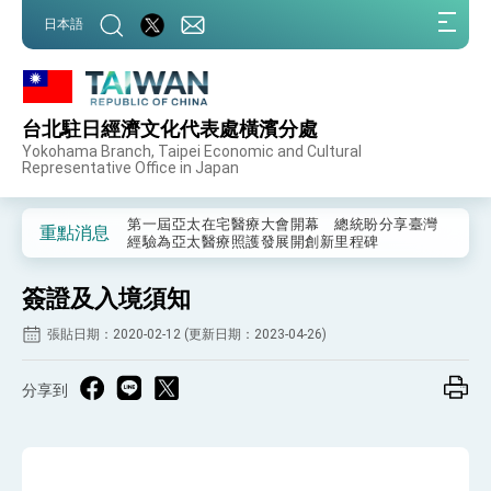
:::
日本語
:::
台北駐日經濟文化代表處橫濱分處
外交部重要言論
Yokohama Branch, Taipei Economic and Cultural
Representative Office in Japan
我國政府將在美國亞利桑納州設立「駐鳳凰城辦
事處」，進一步深化台美交流合作
第一屆亞太在宅醫療大會開幕 總統盼分享臺灣
重點消息
經驗為亞太醫療照護發展開創新里程碑
外交部發布WHA文宣影片「台灣醫療點亮世界」
及「台灣智慧醫療與健康產業展」預告短片，向
簽證及入境須知
世界展現台灣守護全球健康的創新能量
總統出訪史瓦帝尼返國談話 強調臺灣人有權利
走向世界 盼與理念相近國家共同維護國際秩序
張貼日期：2020-02-12 (更新日期：2023-04-26)
堅定走向世界 賴總統抵達史瓦帝尼王國進行國是
訪問
分享到
總統與五院院長新春茶敘 盼化分歧為團結、為
國家邁出合作第一步
總統農曆春節談話
台美貿易協議完成簽署達成6大目標、創5大歷史