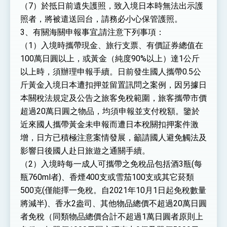
（7）於抵日前遺失護照，致入境日本時無法出示護
照者，將被遣送回台，請務必小心保管護照。
3、有關海關申報事宜,請注意下列事項：
（1）入境時攜帶現金、旅行支票、有價証券總值在
100萬日圓以上，或黃金（純度90%以上）達1公斤
以上時，須辦理申報手續。日前發生國人攜帶0.5公
斤黃金入境日本遭扣押並留置訊問之案例，因另據日
本關稅法規定及公告之旅客免稅範圍，旅客攜帶市價
超過20萬日圓之物品，均須申報並支付稅額。鑒於
近來國人攜帶黃金未申報而遭日本稅關扣押案件激
增，日方已積極注意案情發展，籲請國人避免觸法及
影響日後國人赴日旅遊之通關手續。
（2）入境時每一成人可攜帶之免稅品包括酒3瓶(每
瓶760ml者)、香煙400支或雪茄100支或其它菸類
500克(僅能擇一免稅。自2021年10月1日起免稅數量
將減半)、香水2盎司、其他物品總價不超過20萬日圓
者免稅（同類物品總價合計不超過1萬日圓者原則上