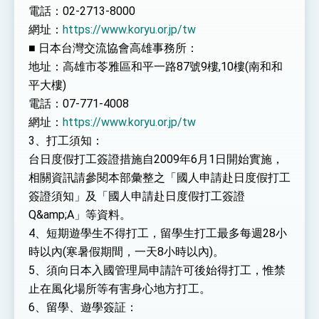
位實力，達成固邦榮邦目標
電話：02-2713-8000
外交部長林佳龍主持第35次「參與亞太經濟合作
網址：
https://www.koryu.or.jp/tw
策略小組」跨部會會議
■ 日本台灣交流協會高雄事務所：
民調顯示多數國人滿意政府外交表現，高度支持
「總合外交」與台歐美日關係深化
地址：高雄市苓雅區和平一路87號9樓,10樓(南和和
總統以「韌性之島，希望之光」為題發表2026新
平大樓)
年談話
電話：07-771-4008
總統主持「守護民主台灣國安行動方案」記者
會 強調以實力守護台海和平 以決心掌握國家
網址：
https://www.koryu.or.jp/tw
命運
3、打工須知：
變局中 奮起的新臺灣 總統發表國慶演說
台日度假打工簽證措施自2009年6月1日開始實施，
總統發表執政周年談話 盼面對未來挑戰 堅持
團結 迎風轉型 穩健前行
相關資訊請參閱本部彙整之「國人申請赴日度假打工
簽證須知」及「國人申請赴日度假打工簽證
賴總統就職演說影片
Q&amp;A」等資料。
總統重要談話
4、短期遊學生不得打工，留學生打工最多每週28小
時以內(寒暑假期間，一天8小時以內)。
外交部重要言論
5、須向日本入國管理局申請許可後始得打工，惟禁
我國政府將在美國亞利桑納州設立「駐鳳凰城辦
止在風化場所等有害身心地方打工。
事處」，進一步深化台美交流合作
6、留學、遊學簽証：