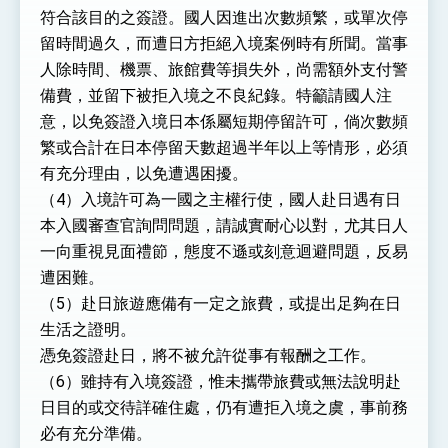
符合該目的之簽證。國人因進出次數頻繁，或單次停
留時間過久，而遭日方拒絕入境案例時有所聞。當事
人除時間、機票、旅館費等損失外，尚需額外支付警
備費，並留下被拒入境之不良紀錄。特籲請國人注
意，以免簽證入境日本係屬短期停留許可，倘次數頻
繁或合計在日本停留天數超過半年以上等情形，必須
有充分理由，以免遭遇困擾。
（4）入境許可為一國之主權行使，國人赴日遇有日
本入國審查官詢問問題，請誠實耐心以對，尤其日人
一向重視見面禮節，態度不遜或刻意迴避問題，反易
遭困難。
（5）赴日旅遊應備有一定之旅費，或提出足夠在日
生活之證明。
憑免簽證赴日，將不被允許從事有報酬之工作。
（6）雖持有入境簽證，惟未攜帶旅費或無法說明赴
日目的或交待詳確住處，仍有遭拒入境之虞，事前務
必有充分準備。