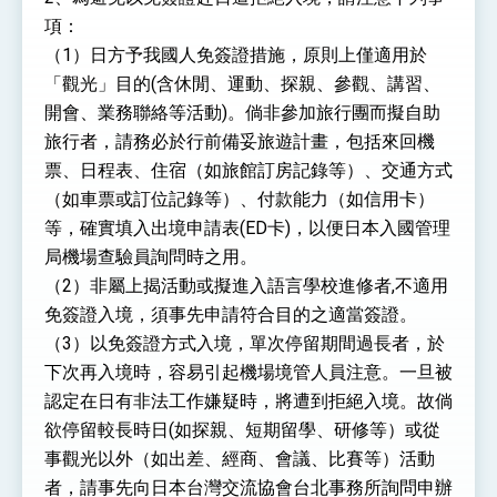
項：
（1）日方予我國人免簽證措施，原則上僅適用於
「觀光」目的(含休閒、運動、探親、參觀、講習、
開會、業務聯絡等活動)。倘非參加旅行團而擬自助
旅行者，請務必於行前備妥旅遊計畫，包括來回機
票、日程表、住宿（如旅館訂房記錄等）、交通方式
（如車票或訂位記錄等）、付款能力（如信用卡）
等，確實填入出境申請表(ED卡)，以便日本入國管理
局機場查驗員詢問時之用。
（2）非屬上揭活動或擬進入語言學校進修者,不適用
免簽證入境，須事先申請符合目的之適當簽證。
（3）以免簽證方式入境，單次停留期間過長者，於
下次再入境時，容易引起機場境管人員注意。一旦被
認定在日有非法工作嫌疑時，將遭到拒絕入境。故倘
欲停留較長時日(如探親、短期留學、研修等）或從
事觀光以外（如出差、經商、會議、比賽等）活動
者，請事先向日本台灣交流協會台北事務所詢問申辦