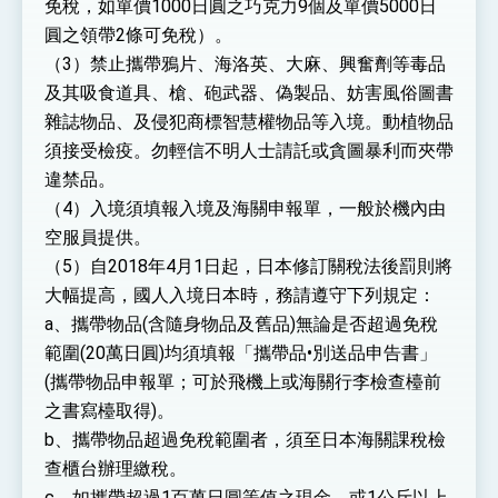
免稅，如單價1000日圓之巧克力9個及單價5000日
圓之領帶2條可免稅）。
（3）禁止攜帶鴉片、海洛英、大麻、興奮劑等毒品
及其吸食道具、槍、砲武器、偽製品、妨害風俗圖書
雜誌物品、及侵犯商標智慧權物品等入境。動植物品
須接受檢疫。勿輕信不明人士請託或貪圖暴利而夾帶
違禁品。
（4）入境須填報入境及海關申報單，一般於機內由
空服員提供。
（5）自2018年4月1日起，日本修訂關稅法後罰則將
大幅提高，國人入境日本時，務請遵守下列規定：
a、攜帶物品(含隨身物品及舊品)無論是否超過免稅
範圍(20萬日圓)均須填報「攜帶品•別送品申告書」
(攜帶物品申報單；可於飛機上或海關行李檢查檯前
之書寫檯取得)。
b、攜帶物品超過免稅範圍者，須至日本海關課稅檢
查櫃台辦理繳稅。
c、如攜帶超過1百萬日圓等值之現金、或1公斤以上