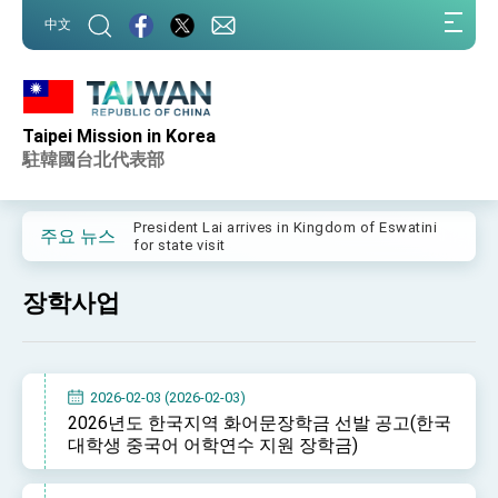
:::
中文
:::
Taipei Mission in Korea
Important Remarks of the Ministry of Foreign
Affairs
駐韓國台北代表部
Taiwan government to open office in Arizona,
advancing Taiwan-US exchanges and
cooperation
President Lai arrives in Kingdom of Eswatini
주요 뉴스
for state visit
VP Hsiao addresses 41st Space Symposium
장학사업
Taiwan’s economic growth is a priority for
President Lai
President Lai’s remarks for Lunar New Year
2026-02-03 (2026-02-03)
President Lai interviewed by AFP
2026년도 한국지역 화어문장학금 선발 공고(한국
대학생 중국어 어학연수 지원 장학금)
President Lai holds press conference on
Taiwan- US Economic Prosperity Partnership
Dialogue
FM Lin attends Taiwan Panorama exhibit at