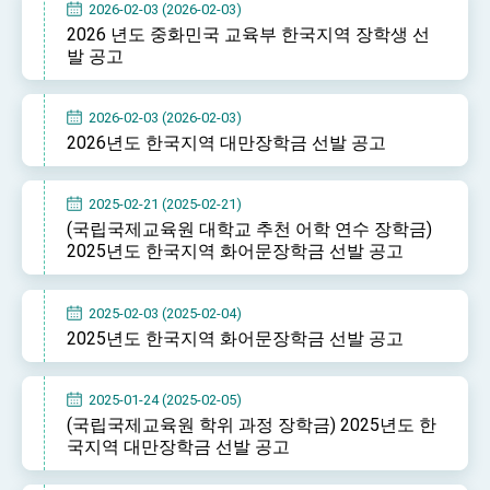
2026-02-03 (2026-02-03)
TIBE
2026 년도 중화민국 교육부 한국지역 장학생 선
President Lai meets US delegation led by
발 공고
Senator Ruben Gallego
MOFA, MODA team up to promote integrated
diplomacy
2026-02-03 (2026-02-03)
EY details tariff negotiations with U.S.
2026년도 한국지역 대만장학금 선발 공고
FM Lin hosts ABAC representatives
2025-02-21 (2025-02-21)
MOFA poll shows widespread support for
(국립국제교육원 대학교 추천 어학 연수 장학금)
government diplomacy approach
2025년도 한국지역 화어문장학금 선발 공고
President Lai delivers 2026 New Year’s
Address
Presidential Office thanks US President Trump
2025-02-03 (2025-02-04)
for signing Taiwan Assurance Implementation
2025년도 한국지역 화어문장학금 선발 공고
Act
President Lai delivers 2025 National Day
Address
Presidential Inauguration Speech
2025-01-24 (2025-02-05)
(국립국제교육원 학위 과정 장학금) 2025년도 한
Major speeches
국지역 대만장학금 선발 공고
Important Remarks of the Ministry of Foreign