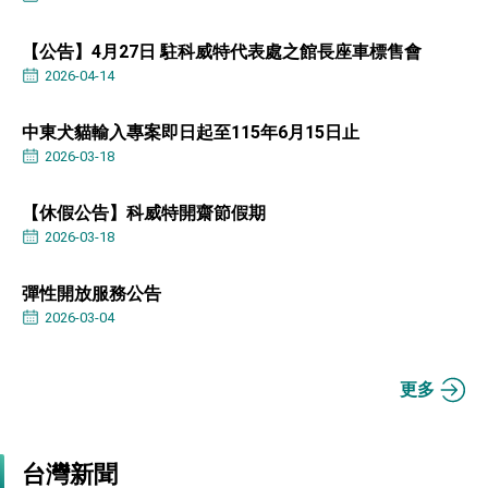
位實力，達成固邦榮邦目標
外交部長林佳龍主持第35次「參與亞太經濟合作
策略小組」跨部會會議
【公告】4月27日 駐科威特代表處之館長座車標售會
民調顯示多數國人滿意政府外交表現，高度支持
2026-04-14
「總合外交」與台歐美日關係深化
總統以「韌性之島，希望之光」為題發表2026新
中東犬貓輸入專案即日起至115年6月15日止
年談話
2026-03-18
總統主持「守護民主台灣國安行動方案」記者
會 強調以實力守護台海和平 以決心掌握國家
命運
【休假公告】科威特開齋節假期
變局中 奮起的新臺灣 總統發表國慶演說
2026-03-18
總統發表執政周年談話 盼面對未來挑戰 堅持
團結 迎風轉型 穩健前行
彈性開放服務公告
賴總統就職演說影片
2026-03-04
總統重要談話
更多
外交部重要言論
我國政府將在美國亞利桑納州設立「駐鳳凰城辦
事處」，進一步深化台美交流合作
台灣新聞