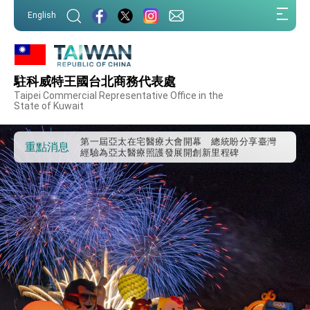
:::
English
駐科威特王國台北商務代表處
外交部重要言論
Taipei Commercial Representative Office in the
State of Kuwait
我國政府將在美國亞利桑納州設立「駐鳳凰城辦
事處」，進一步深化台美交流合作
第一屆亞太在宅醫療大會開幕 總統盼分享臺灣
重點消息
經驗為亞太醫療照護發展開創新里程碑
外交部發布WHA文宣影片「台灣醫療點亮世界」
及「台灣智慧醫療與健康產業展」預告短片，向
世界展現台灣守護全球健康的創新能量
總統出訪史瓦帝尼返國談話 強調臺灣人有權利
走向世界 盼與理念相近國家共同維護國際秩序
堅定走向世界 賴總統抵達史瓦帝尼王國進行國是
訪問
總統與五院院長新春茶敘 盼化分歧為團結、為
國家邁出合作第一步
總統農曆春節談話
台美貿易協議完成簽署達成6大目標、創5大歷史