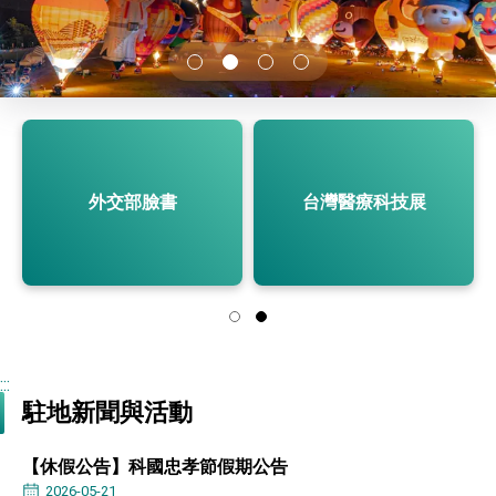
性突破 總統強調將以3大面向加速臺灣經濟轉型
升級 籲請立院全力支持並盡速通過
臺美簽署「對等貿易協定」確立對等關稅15%且不
疊加 我輸美2072項產品豁免對等關稅
總統接受「法新社」（AFP）專訪內容
外交部長林佳龍於《外交事務》撰文指出：自由
世界 需要台灣，團結合作方能守護繁榮
外交部長林佳龍出席《台灣光華雜誌》50週年慶
「見證蛻變，分享世界的光華」開幕式，期許數
外交部臉書
台灣醫療科技展
位轉 型迎向下個50年
總統主持「台美經濟繁榮夥伴對話」記者會 說
明臺美合作三大戰略方向 盼與民主夥伴共同引
領 下一個世代的繁榮
外交部長林佳龍接受印尼「時代雜誌」專訪，闡
述印太安全局勢，籲深化台印尼半導體供應鏈合
作
外交部長林佳龍午宴歡迎美國聯邦參議員蓋耶哥
訪問團
外交部長林佳龍接見美國智庫「德國馬歇爾基金
會」訪問團一行，深化跨大西洋戰略夥伴關係
:::
臺美經貿談判獲階段性成果 卓揆期勉爭取時間完
駐地新聞與活動
成「臺美對等貿易協定」簽署
卓揆：臺美關稅談判階段性結果有助臺灣取得有
利戰略地位 全力支持「臺美對等貿易協定」簽署
【休假公告】科國忠孝節假期公告
外交部與數位發展部攜手合作，整合台灣雄厚數
2026-05-21