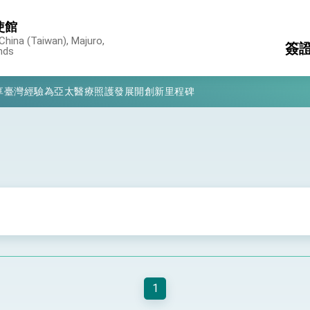
使館
China (Taiwan), Majuro,
簽
ands
凰城辦事處」，進一步深化台美交流合作
享臺灣經驗為亞太醫療照護發展開創新里程碑
護
簽
亮世界」及「台灣智慧醫療與健康產業展」預告短片，向世界展現台灣守
消
構
有權利走向世界 盼與理念相近國家共同維護國際秩序
行國是訪問
結、為國家邁出合作第一步
大歷史性突破 總統強調將以3大面向加速臺灣經濟轉型升級 籲請立
%且不疊加 我輸美2072項產品豁免對等關稅
1