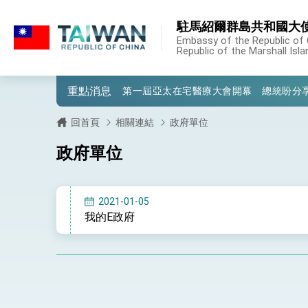
:::
駐馬紹爾群島共和國大
:::
外交部重要言論
Embassy of the Republic of 
Republic of the Marshall Isl
我國政府將在美國亞利桑納州設立「駐鳳
重點消息
第一屆亞太在宅醫療大會開幕 總統盼分
外交部發布WHA文宣影片「台灣醫療點
回首頁
相關連結
政府單位
總統出訪史瓦帝尼返國談話 強調臺灣人
政府單位
堅定走向世界 賴總統抵達史瓦帝尼王國進
總統與五院院長新春茶敘 盼化分歧為團
2021-01-05
我的E政府
總統農曆春節談話
台美貿易協議完成簽署達成6大目標、創5
臺美簽署「對等貿易協定」確立對等關稅15