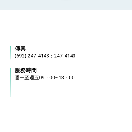
：自由世界 需要台灣，團結合作方能守護繁榮
外交部長林佳龍出席《台灣光華雜誌》50週年慶「見證蛻變，分享世界的光華」開幕
會 說明臺美合作三大戰略方向 盼與民主夥伴共同引領 下一個世代的
傳真
訪，闡述印太安全局勢，籲深化台印尼半導體供應鏈合作
(692) 247-4143；247-4143
蓋耶哥訪問團
服務時間
爾基金會」訪問團一行，深化跨大西洋戰略夥伴關係
週一至週五09：00~18：00
時間完成「臺美對等貿易協定」簽署
取得有利戰略地位 全力支持「臺美對等貿易協定」簽署
雄厚數位實力，達成固邦榮邦目標
濟合作策略小組」跨部會會議
度支持「總合外交」與台歐美日關係深化