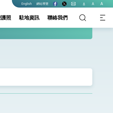
A
A
網站導覽
A
English
證護照
駐地資訊
聯絡我們
照
證及入境須知
簽證
國家相關資訊
文件證明
生活資訊
護全球健康的創新能量
保及性平諮詢機
行事曆
院全力支持並盡速通過