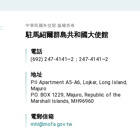
總統接受「法新社」（AFP）專訪內容
外交部長林佳龍於《外交事務》撰文指出
中華民國外交部 版權所有
:::
駐馬紹爾群島共和國大使館
總統主持「台美經濟繁榮夥伴對話」記者
電話
外交部長林佳龍接受印尼「時代雜誌」專
(692) 247-4141~2；247-4141~2
外交部長林佳龍午宴歡迎美國聯邦參議員
地址
外交部長林佳龍接見美國智庫「德國馬歇
PII Apartment A5-A6, Lojkar, Long Island,
Majuro
臺美經貿談判獲階段性成果 卓揆期勉爭取
P.O. BOX 1229, Majuro, Republic of the
Marshall Islands, MH96960
卓揆：臺美關稅談判階段性結果有助臺灣
外交部與數位發展部攜手合作，整合台灣
電郵信箱
mhl@mofa.gov.tw
外交部長林佳龍主持第35次「參與亞太經
民調顯示多數國人滿意政府外交表現，高