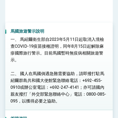
性突破 總統強調將以3大面向加速臺灣經濟轉型
升級 籲請立院全力支持並盡速通過
臺美簽署「對等貿易協定」確立對等關稅15%且不
疊加 我輸美2072項產品豁免對等關稅
總統接受「法新社」（AFP）專訪內容
馬國旅遊警示說明
外交部長林佳龍於《外交事務》撰文指出：自由
世界 需要台灣，團結合作方能守護繁榮
一、 馬紹爾衛生部自2023年5月11日起取消入境檢
外交部長林佳龍出席《台灣光華雜誌》50週年慶
「見證蛻變，分享世界的光華」開幕式，期許數
查COVID-19疫苗接種證明，同年8月15日起解除麻
位轉 型迎向下個50年
總統主持「台美經濟繁榮夥伴對話」記者會 說
疹國際旅行警示。目前馬國暫時無疫病相關旅遊警
明臺美合作三大戰略方向 盼與民主夥伴共同引
示。
領 下一個世代的繁榮
外交部長林佳龍接受印尼「時代雜誌」專訪，闡
述印太安全局勢，籲深化台印尼半導體供應鏈合
作
外交部長林佳龍午宴歡迎美國聯邦參議員蓋耶哥
二、 國人在馬國倘遇急難需要協助，請即撥打駐馬
訪問團
紹爾群島共和國大使館緊急聯絡電話：+692-455-
外交部長林佳龍接見美國智庫「德國馬歇爾基金
0910或辦公室電話：+692-247-4141；亦可請國內
會」訪問團一行，深化跨大西洋戰略夥伴關係
親友撥打「外交部緊急聯絡中心」電話：0800-085-
臺美經貿談判獲階段性成果 卓揆期勉爭取時間完
成「臺美對等貿易協定」簽署
095，以獲得必要之協助。
卓揆：臺美關稅談判階段性結果有助臺灣取得有
利戰略地位 全力支持「臺美對等貿易協定」簽署
外交部與數位發展部攜手合作，整合台灣雄厚數