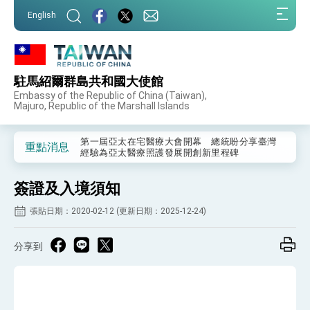
:::
English
:::
駐馬紹爾群島共和國大使館
外交部重要言論
Embassy of the Republic of China (Taiwan),
Majuro, Republic of the Marshall Islands
我國政府將在美國亞利桑納州設立「駐鳳凰城辦
事處」，進一步深化台美交流合作
第一屆亞太在宅醫療大會開幕 總統盼分享臺灣
重點消息
經驗為亞太醫療照護發展開創新里程碑
外交部發布WHA文宣影片「台灣醫療點亮世界」
及「台灣智慧醫療與健康產業展」預告短片，向
簽證及入境須知
世界展現台灣守護全球健康的創新能量
總統出訪史瓦帝尼返國談話 強調臺灣人有權利
走向世界 盼與理念相近國家共同維護國際秩序
張貼日期：2020-02-12 (更新日期：2025-12-24)
堅定走向世界 賴總統抵達史瓦帝尼王國進行國是
訪問
分享到
總統與五院院長新春茶敘 盼化分歧為團結、為
國家邁出合作第一步
總統農曆春節談話
台美貿易協議完成簽署達成6大目標、創5大歷史