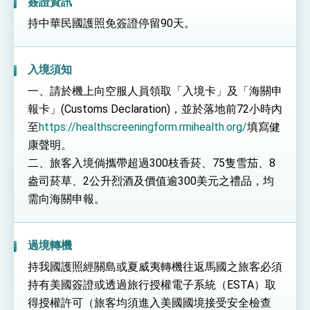
簽證資訊
位實力，達成固邦榮邦目標
外交部長林佳龍主持第35次「參與亞太經濟合作
持中華民國護照免簽證停留90天。
策略小組」跨部會會議
民調顯示多數國人滿意政府外交表現，高度支持
「總合外交」與台歐美日關係深化
入境須知
總統以「韌性之島，希望之光」為題發表2026新
年談話
一、請於機上向空服人員領取「入境卡」及「海關申
總統主持「守護民主台灣國安行動方案」記者
報卡」(Customs Declaration)，並於落地前72小時內
會 強調以實力守護台海和平 以決心掌握國家
命運
至
https://healthscreeningform.rmihealth.org/
填寫健
變局中 奮起的新臺灣 總統發表國慶演說
康聲明。
總統發表執政周年談話 盼面對未來挑戰 堅持
二、旅客入境倘攜帶超過300枝香菸、75隻雪茄、8
團結 迎風轉型 穩健前行
盎司菸草、2公升烈酒及價值逾300美元之禮品，均
賴總統就職演說影片
需向海關申報。
總統重要談話
過境轉機
外交部重要言論
持我國護照經關島或夏威夷轉機往返馬國之旅客必須
我國政府將在美國亞利桑納州設立「駐鳳凰城辦
事處」，進一步深化台美交流合作
持有美國簽證或透過旅行授權電子系統（ESTA）取
得授權許可（旅客均須進入美國國境接受安全檢查