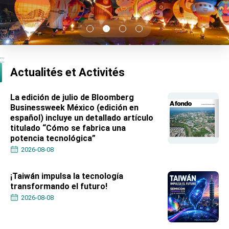
TIBE
President Lai meets US delegation led by
Senator Ruben Gallego
MOFA, MODA team up to promote integrated
diplomacy
:::
EY details tariff negotiations with U.S.
Actualités et Activités
FM Lin hosts ABAC representatives
La edición de julio de Bloomberg
MOFA poll shows widespread support for
Businessweek México (edición en
government diplomacy approach
español) incluye un detallado artículo
President Lai delivers 2026 New Year’s
titulado “Cómo se fabrica una
Address
potencia tecnológica”
Presidential Office thanks US President
Trump for signing Taiwan Assurance
2026-08-08
Implementation Act
President Lai delivers 2025 National Day
Address
¡Taiwán impulsa la tecnología
transformando el futuro!
Presidential Inauguration Speech
2026-08-08
Major speeches
Important Remarks of the Ministry of Foreign