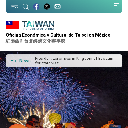
:::
中文
Oficina Económica y Cultural de Taipei en México
Important Remarks of the Ministry of Foreign
Affairs
駐墨西哥台北經濟文化辦事處
Taiwan government to open office in Arizona,
advancing Taiwan-US exchanges and
cooperation
President Lai arrives in Kingdom of Eswatini
Hot News
for state visit
VP Hsiao addresses 41st Space Symposium
Taiwan’s economic growth is a priority for
President Lai
President Lai’s remarks for Lunar New Year
President Lai interviewed by AFP
President Lai holds press conference on
Taiwan- US Economic Prosperity Partnership
Dialogue
FM Lin attends Taiwan Panorama exhibit at