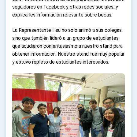
Affairs
seguidores en Facebook y otras redes sociales, y
Taiwan government to open office in Arizona,
advancing Taiwan-US exchanges and
explicarles información relevante sobre becas.
cooperation
La Representante Hsu no solo animó a sus colegas,
sino que también lideró a un grupo de estudiantes
que acudieron con entusiasmo a nuestro stand para
obtener información. Nuestro stand fue muy popular
y estuvo repleto de estudiantes interesados.