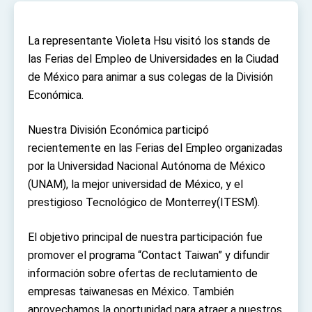
TIBE
President Lai meets US delegation led by
Senator Ruben Gallego
La representante Violeta Hsu visitó los stands de
MOFA, MODA team up to promote integrated
las Ferias del Empleo de Universidades en la Ciudad
diplomacy
de México para animar a sus colegas de la División
EY details tariff negotiations with U.S.
Económica.
FM Lin hosts ABAC representatives
Nuestra División Económica participó
MOFA poll shows widespread support for
recientemente en las Ferias del Empleo organizadas
government diplomacy approach
por la Universidad Nacional Autónoma de México
President Lai delivers 2026 New Year’s
Address
(UNAM), la mejor universidad de México, y el
Presidential Office thanks US President
prestigioso Tecnológico de Monterrey(ITESM).
Trump for signing Taiwan Assurance
Implementation Act
President Lai delivers 2025 National Day
Address
El objetivo principal de nuestra participación fue
promover el programa “Contact Taiwan” y difundir
Presidential Inauguration Speech
información sobre ofertas de reclutamiento de
Major speeches
empresas taiwanesas en México. También
Important Remarks of the Ministry of Foreign
aprovechamos la oportunidad para atraer a nuestros