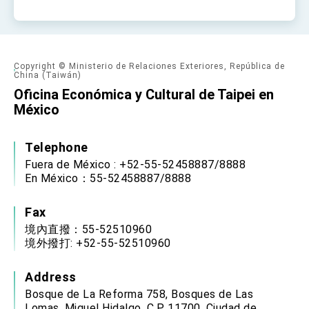
Copyright © Ministerio de Relaciones Exteriores, República de
China (Taiwán)
Oficina Económica y Cultural de Taipei en
México
Telephone
Fuera de México : +52-55-52458887/8888
En México：55-52458887/8888
Fax
境內直撥：55-52510960
境外撥打: +52-55-52510960
Address
Bosque de La Reforma 758, Bosques de Las
Lomas, Miguel Hidalgo, C.P. 11700, Ciudad de