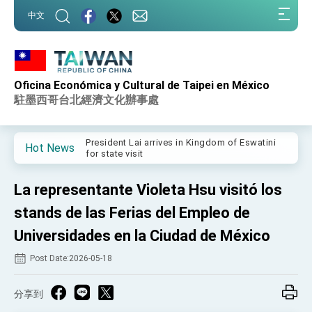
:::
中文
:::
Oficina Económica y Cultural de Taipei en México
Important Remarks of the Ministry of Foreign
Affairs
駐墨西哥台北經濟文化辦事處
Taiwan government to open office in Arizona,
advancing Taiwan-US exchanges and
cooperation
President Lai arrives in Kingdom of Eswatini
Hot News
for state visit
VP Hsiao addresses 41st Space Symposium
La representante Violeta Hsu visitó los
Taiwan’s economic growth is a priority for
President Lai
stands de las Ferias del Empleo de
President Lai’s remarks for Lunar New Year
Universidades en la Ciudad de México
Post Date:2026-05-18
President Lai interviewed by AFP
President Lai holds press conference on
Taiwan- US Economic Prosperity Partnership
分享到
Dialogue
FM Lin attends Taiwan Panorama exhibit at