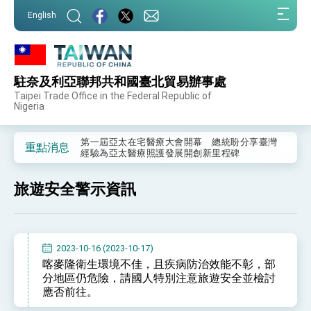
:::
English
:::
駐奈及利亞聯邦共和國臺北貿易辦事處
外交部重要言論
Taipei Trade Office in the Federal Republic of
Nigeria
我國政府將在美國亞利桑納州設立「駐鳳凰城辦
事處」，進一步深化台美交流合作
第一屆亞太在宅醫療大會開幕 總統盼分享臺灣
重點消息
經驗為亞太醫療照護發展開創新里程碑
外交部發布WHA文宣影片「台灣醫療點亮世界」
及「台灣智慧醫療與健康產業展」預告短片，向
旅遊安全警示資訊
世界展現台灣守護全球健康的創新能量
總統出訪史瓦帝尼返國談話 強調臺灣人有權利
走向世界 盼與理念相近國家共同維護國際秩序
堅定走向世界 賴總統抵達史瓦帝尼王國進行國是
訪問
2023-10-16 (2023-10-17)
總統與五院院長新春茶敘 盼化分歧為團結、為
喀麥隆衛生環境不佳，且疾病防治效能不彰，部
國家邁出合作第一步
分地區仍危險，請國人特別注意旅遊安全並檢討
總統農曆春節談話
應否前往。
台美貿易協議完成簽署達成6大目標、創5大歷史