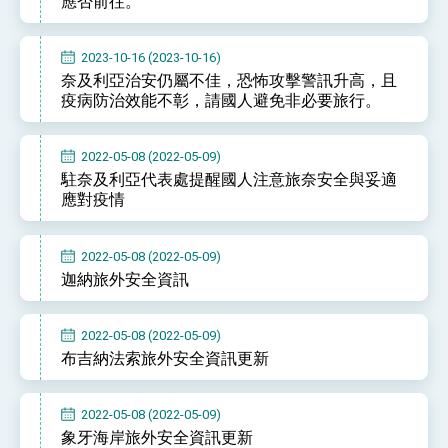
應否前往。
位實力，達成固邦榮邦目標
外交部長林佳龍主持第35次「參與亞太經濟合作
策略小組」跨部會會議
2023-10-16 (2023-10-16)
民調顯示多數國人滿意政府外交表現，高度支持
奈及利亞治安仍屬不佳，恐怖攻擊警訊升高，且
「總合外交」與台歐美日關係深化
疫病防治效能不彰，請國人避免非必要旅行。
總統以「韌性之島，希望之光」為題發表2026新
年談話
總統主持「守護民主台灣國安行動方案」記者
2022-05-08 (2022-05-09)
會 強調以實力守護台海和平 以決心掌握國家
駐奈及利亞代表處提醒國人注意旅奈安全與妥適
命運
變局中 奮起的新臺灣 總統發表國慶演說
應對疫情
總統發表執政周年談話 盼面對未來挑戰 堅持
團結 迎風轉型 穩健前行
2022-05-08 (2022-05-09)
賴總統就職演說影片
迦納旅外安全資訊
總統重要談話
2022-05-08 (2022-05-09)
外交部重要言論
布吉納法索旅外安全資訊更新
我國政府將在美國亞利桑納州設立「駐鳳凰城辦
事處」，進一步深化台美交流合作
2022-05-08 (2022-05-09)
象牙海岸旅外安全資訊更新