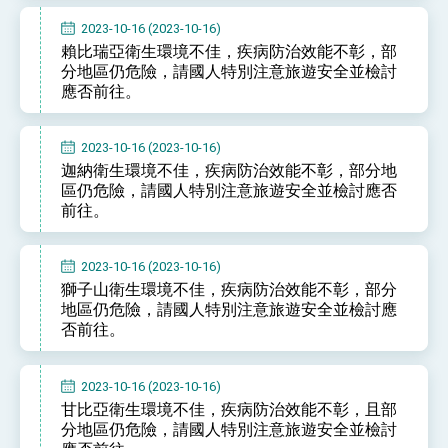
性突破 總統強調將以3大面向加速臺灣經濟轉型
升級 籲請立院全力支持並盡速通過
2023-10-16 (2023-10-16)
臺美簽署「對等貿易協定」確立對等關稅15%且不
賴比瑞亞衛生環境不佳，疾病防治效能不彰，部
疊加 我輸美2072項產品豁免對等關稅
分地區仍危險，請國人特別注意旅遊安全並檢討
總統接受「法新社」（AFP）專訪內容
應否前往。
外交部長林佳龍於《外交事務》撰文指出：自由
世界 需要台灣，團結合作方能守護繁榮
2023-10-16 (2023-10-16)
外交部長林佳龍出席《台灣光華雜誌》50週年慶
迦納衛生環境不佳，疾病防治效能不彰，部分地
「見證蛻變，分享世界的光華」開幕式，期許數
位轉 型迎向下個50年
區仍危險，請國人特別注意旅遊安全並檢討應否
總統主持「台美經濟繁榮夥伴對話」記者會 說
前往。
明臺美合作三大戰略方向 盼與民主夥伴共同引
領 下一個世代的繁榮
外交部長林佳龍接受印尼「時代雜誌」專訪，闡
述印太安全局勢，籲深化台印尼半導體供應鏈合
2023-10-16 (2023-10-16)
作
外交部長林佳龍午宴歡迎美國聯邦參議員蓋耶哥
獅子山衛生環境不佳，疾病防治效能不彰，部分
訪問團
地區仍危險，請國人特別注意旅遊安全並檢討應
外交部長林佳龍接見美國智庫「德國馬歇爾基金
否前往。
會」訪問團一行，深化跨大西洋戰略夥伴關係
臺美經貿談判獲階段性成果 卓揆期勉爭取時間完
成「臺美對等貿易協定」簽署
2023-10-16 (2023-10-16)
卓揆：臺美關稅談判階段性結果有助臺灣取得有
甘比亞衛生環境不佳，疾病防治效能不彰，且部
利戰略地位 全力支持「臺美對等貿易協定」簽署
分地區仍危險，請國人特別注意旅遊安全並檢討
外交部與數位發展部攜手合作，整合台灣雄厚數