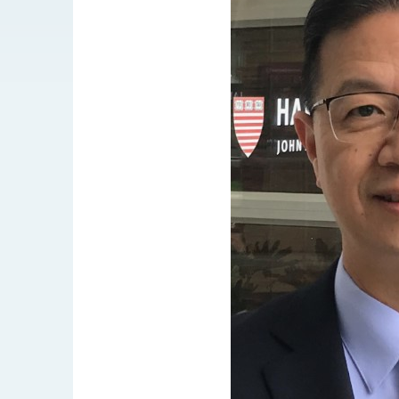
總統接受「法新社」（AFP）專訪內容
外交部長林佳龍於《外交事務》撰文指出
總統主持「台美經濟繁榮夥伴對話」記者
外交部長林佳龍接受印尼「時代雜誌」專
副總統接見美參議員蓋耶哥 強調美國是
外交部長林佳龍午宴歡迎美國聯邦參議員
外交部長林佳龍接見美國智庫「德國馬歇
臺美經貿談判獲階段性成果 卓揆期勉爭取
卓揆：臺美關稅談判階段性結果有助臺灣
外交部與數位發展部攜手合作，整合台灣
外交部長林佳龍主持第35次「參與亞太經