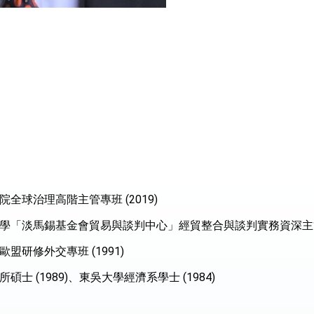
度支持「總合外交」與台歐美日關係深化
總統以「韌性之島，希望之光」為題發表2026新 年談話
記者會 強調以實力守護台海和平 以決心掌握國家命運
說
 堅持團結 迎風轉型 穩健前行
全球治理高階主管專班 (2019)
學「淡馬錫基金會貿易與談判中心」經貿整合與談判實務資深主管專班
凰城辦事處」，進一步深化台美交流合作
盟研修外交專班 (1991)
士 (1989)、東吳大學經濟系學士 (1984)