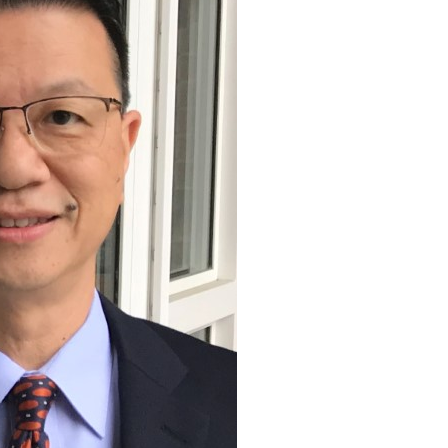
：自由世界 需要台灣，團結合作方能守護繁榮
外交部長林佳龍出席《台灣光華雜誌》50週年慶「見證蛻變，分享世界的光華」開幕
會 說明臺美合作三大戰略方向 盼與民主夥伴共同引領 下一個世代的
訪，闡述印太安全局勢，籲深化台印尼半導體供應鏈合作
臺灣重要合作夥伴
蓋耶哥訪問團
爾基金會」訪問團一行，深化跨大西洋戰略夥伴關係
時間完成「臺美對等貿易協定」簽署
取得有利戰略地位 全力支持「臺美對等貿易協定」簽署
雄厚數位實力，達成固邦榮邦目標
濟合作策略小組」跨部會會議