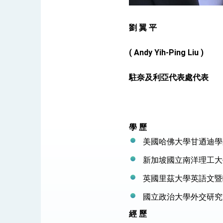
民調顯示多數國人滿意政府外交表現，高
劉
翼
平
( Andy Yih-Ping Liu )
總統主持「守護民主台灣國安行動方案」
駐奈及利亞代表處代表
變局中 奮起的新臺灣 總統發表國慶演
總統發表執政周年談話 盼面對未來挑戰
賴總統就職演說影片
學
歷
總統重要談話
美國哈佛大學甘迺迪學院
外交部重要言論
新加坡國立南洋理工大
我國政府將在美國亞利桑納州設立「駐鳳
英國里茲大學英語文暨歐
國立政治大學外交研究所碩
經
歷