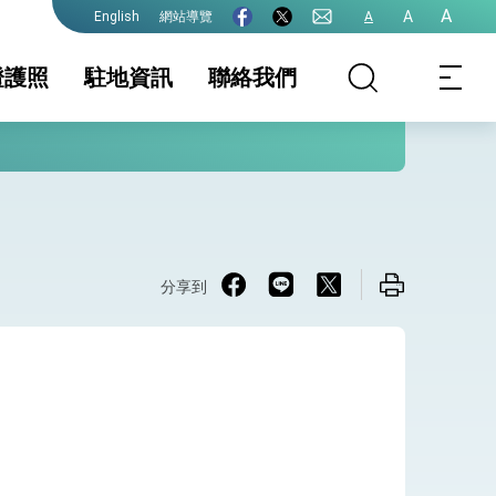
A
A
網站導覽
A
English
證護照
駐地資訊
聯絡我們
遊安全警示資訊
證及入境須知
領務資訊
國家相關資訊
護照
生活資訊
護全球健康的創新能量
證
保及性平諮詢機
文件證明
行事曆
分享到
院全力支持並盡速通過