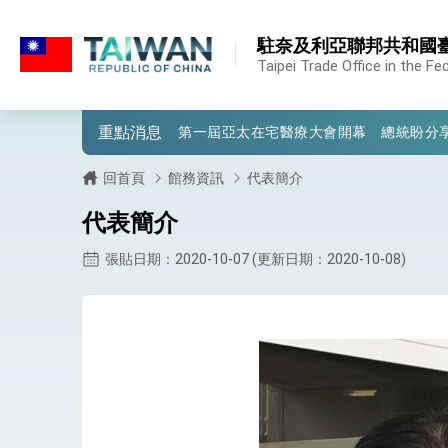
:::
:::
駐奈及利亞聯邦共和國
外交部重要言論
Taipei Trade Office in the Fe
我國政府將在美國亞利桑納州設立「駐鳳
重點消息
第一屆亞太在宅醫療大會開幕 總統盼分
外交部發布WHA文宣影片「台灣醫療點
回首頁
館務資訊
代表簡介
總統出訪史瓦帝尼返國談話 強調臺灣人
代表簡介
堅定走向世界 賴總統抵達史瓦帝尼王國進
張貼日期：2020-10-07 (更新日期：2020-10-08)
總統與五院院長新春茶敘 盼化分歧為團
總統農曆春節談話
台美貿易協議完成簽署達成6大目標、創5
臺美簽署「對等貿易協定」確立對等關稅15