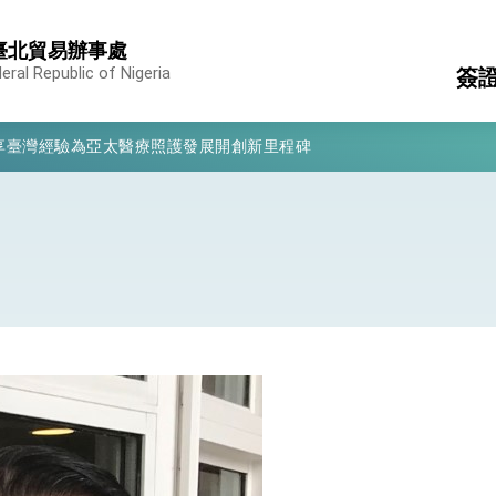
臺北貿易辦事處
deral Republic of Nigeria
簽
凰城辦事處」，進一步深化台美交流合作
享臺灣經驗為亞太醫療照護發展開創新里程碑
旅
簽
亮世界」及「台灣智慧醫療與健康產業展」預告短片，向世界展現台灣守
簽
消
構
有權利走向世界 盼與理念相近國家共同維護國際秩序
行國是訪問
結、為國家邁出合作第一步
大歷史性突破 總統強調將以3大面向加速臺灣經濟轉型升級 籲請立
%且不疊加 我輸美2072項產品豁免對等關稅