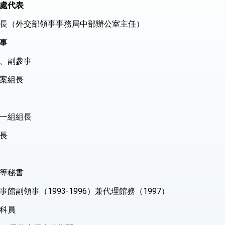
處代表
長（外交部領事事務局中部辦公室主任）
事
、副參事
案組長
會一組組長
長
等秘書
館副領事（1993-1996）兼代理館務（1997）
科員