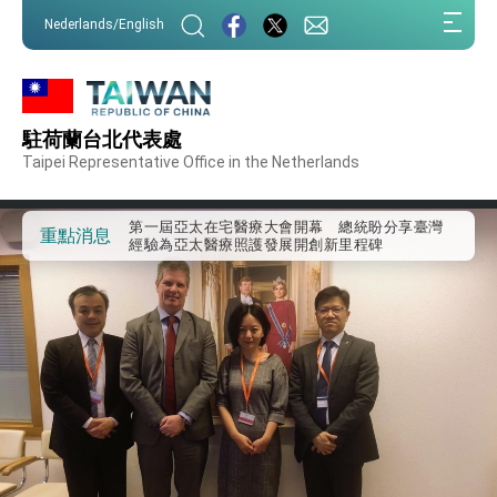
:::
Nederlands/English
:::
駐荷蘭台北代表處
外交部重要言論
Taipei Representative Office in the Netherlands
我國政府將在美國亞利桑納州設立「駐鳳凰城辦
事處」，進一步深化台美交流合作
第一屆亞太在宅醫療大會開幕 總統盼分享臺灣
重點消息
經驗為亞太醫療照護發展開創新里程碑
外交部發布WHA文宣影片「台灣醫療點亮世界」
及「台灣智慧醫療與健康產業展」預告短片，向
世界展現台灣守護全球健康的創新能量
總統出訪史瓦帝尼返國談話 強調臺灣人有權利
走向世界 盼與理念相近國家共同維護國際秩序
堅定走向世界 賴總統抵達史瓦帝尼王國進行國是
訪問
總統與五院院長新春茶敘 盼化分歧為團結、為
國家邁出合作第一步
總統農曆春節談話
台美貿易協議完成簽署達成6大目標、創5大歷史