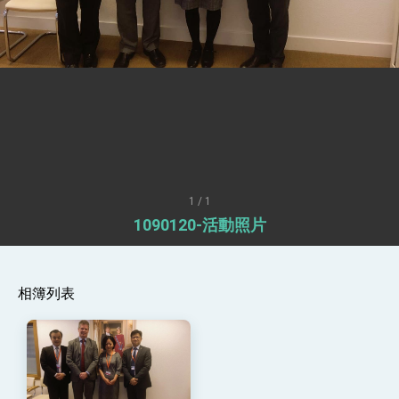
性突破 總統強調將以3大面向加速臺灣經濟轉型
升級 籲請立院全力支持並盡速通過
臺美簽署「對等貿易協定」確立對等關稅15%且不
疊加 我輸美2072項產品豁免對等關稅
總統接受「法新社」（AFP）專訪內容
外交部長林佳龍於《外交事務》撰文指出：自由
世界 需要台灣，團結合作方能守護繁榮
外交部長林佳龍出席《台灣光華雜誌》50週年慶
「見證蛻變，分享世界的光華」開幕式，期許數
位轉 型迎向下個50年
總統主持「台美經濟繁榮夥伴對話」記者會 說
明臺美合作三大戰略方向 盼與民主夥伴共同引
1 / 1
領 下一個世代的繁榮
外交部長林佳龍接受印尼「時代雜誌」專訪，闡
1090120-活動照片
述印太安全局勢，籲深化台印尼半導體供應鏈合
作
外交部長林佳龍午宴歡迎美國聯邦參議員蓋耶哥
訪問團
外交部長林佳龍接見美國智庫「德國馬歇爾基金
相簿列表
會」訪問團一行，深化跨大西洋戰略夥伴關係
臺美經貿談判獲階段性成果 卓揆期勉爭取時間完
成「臺美對等貿易協定」簽署
卓揆：臺美關稅談判階段性結果有助臺灣取得有
利戰略地位 全力支持「臺美對等貿易協定」簽署
外交部與數位發展部攜手合作，整合台灣雄厚數