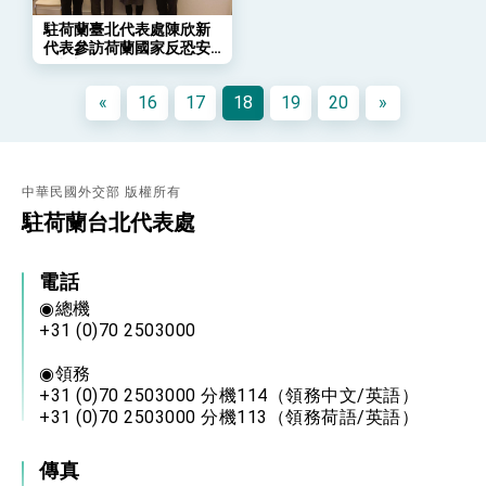
位實力，達成固邦榮邦目標
駐荷蘭臺北代表處陳欣新
外交部長林佳龍主持第35次「參與亞太經濟合作
代表參訪荷蘭國家反恐安
策略小組」跨部會會議
全協調組織（NCTV)危機
民調顯示多數國人滿意政府外交表現，高度支持
處理中心(2020-01-20，
「總合外交」與台歐美日關係深化
«
16
17
18
19
20
»
海牙)
總統以「韌性之島，希望之光」為題發表2026新
年談話
總統主持「守護民主台灣國安行動方案」記者
會 強調以實力守護台海和平 以決心掌握國家
中華民國外交部 版權所有
命運
變局中 奮起的新臺灣 總統發表國慶演說
駐荷蘭台北代表處
總統發表執政周年談話 盼面對未來挑戰 堅持
團結 迎風轉型 穩健前行
電話
賴總統就職演說影片
◉總機
+31 (0)70 2503000
總統重要談話
◉領務
外交部重要言論
+31 (0)70 2503000 分機114（領務中文/英語）
+31 (0)70 2503000 分機113（領務荷語/英語）
我國政府將在美國亞利桑納州設立「駐鳳凰城辦
事處」，進一步深化台美交流合作
傳真