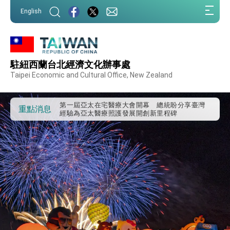
:::
English
駐紐西蘭台北經濟文化辦事處
外交部重要言論
Taipei Economic and Cultural Office, New Zealand
我國政府將在美國亞利桑納州設立「駐鳳凰城辦
事處」，進一步深化台美交流合作
第一屆亞太在宅醫療大會開幕 總統盼分享臺灣
重點消息
經驗為亞太醫療照護發展開創新里程碑
外交部發布WHA文宣影片「台灣醫療點亮世界」
及「台灣智慧醫療與健康產業展」預告短片，向
世界展現台灣守護全球健康的創新能量
總統出訪史瓦帝尼返國談話 強調臺灣人有權利
走向世界 盼與理念相近國家共同維護國際秩序
堅定走向世界 賴總統抵達史瓦帝尼王國進行國是
訪問
總統與五院院長新春茶敘 盼化分歧為團結、為
國家邁出合作第一步
總統農曆春節談話
台美貿易協議完成簽署達成6大目標、創5大歷史