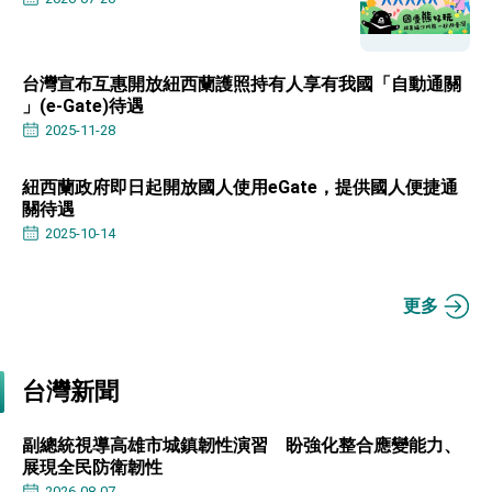
位實力，達成固邦榮邦目標
外交部長林佳龍主持第35次「參與亞太經濟合作
策略小組」跨部會會議
民調顯示多數國人滿意政府外交表現，高度支持
台灣宣布互惠開放紐西蘭護照持有人享有我國「自動通關
「總合外交」與台歐美日關係深化
」(e-Gate)待遇
總統以「韌性之島，希望之光」為題發表2026新
2025-11-28
年談話
總統主持「守護民主台灣國安行動方案」記者
會 強調以實力守護台海和平 以決心掌握國家
紐西蘭政府即日起開放國人使用eGate，提供國人便捷通
命運
關待遇
變局中 奮起的新臺灣 總統發表國慶演說
2025-10-14
總統發表執政周年談話 盼面對未來挑戰 堅持
團結 迎風轉型 穩健前行
賴總統就職演說影片
更多
總統重要談話
台灣新聞
外交部重要言論
我國政府將在美國亞利桑納州設立「駐鳳凰城辦
副總統視導高雄市城鎮韌性演習 盼強化整合應變能力、
事處」，進一步深化台美交流合作
展現全民防衛韌性
2026-08-07