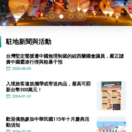
性突破 總統強調將以3大面向加速臺灣經濟轉型
升級 籲請立院全力支持並盡速通過
臺美簽署「對等貿易協定」確立對等關稅15%且不
疊加 我輸美2072項產品豁免對等關稅
總統接受「法新社」（AFP）專訪內容
:::
外交部長林佳龍於《外交事務》撰文指出：自由
世界 需要台灣，團結合作方能守護繁榮
駐地新聞與活動
外交部長林佳龍出席《台灣光華雜誌》50週年慶
「見證蛻變，分享世界的光華」開幕式，期許數
位轉 型迎向下個50年
台灣堅定聲援遭中國無理制裁的紐西蘭國會議員，嚴正譴
總統主持「台美經濟繁榮夥伴對話」記者會 說
責中國霸凌行徑與粗暴干預
明臺美合作三大戰略方向 盼與民主夥伴共同引
領 下一個世代的繁榮
2026-06-05
外交部長林佳龍接受印尼「時代雜誌」專訪，闡
述印太安全局勢，籲深化台印尼半導體供應鏈合
作
外交部長林佳龍午宴歡迎美國聯邦參議員蓋耶哥
入境旅客違規攜帶或寄送肉品，最高可罰
訪問團
新台幣300萬元！
外交部長林佳龍接見美國智庫「德國馬歇爾基金
2024-01-23
會」訪問團一行，深化跨大西洋戰略夥伴關係
臺美經貿談判獲階段性成果 卓揆期勉爭取時間完
成「臺美對等貿易協定」簽署
卓揆：臺美關稅談判階段性結果有助臺灣取得有
歡迎僑胞參加中華民國115年十月慶典活
利戰略地位 全力支持「臺美對等貿易協定」簽署
動須知
外交部與數位發展部攜手合作，整合台灣雄厚數
2026-07-20