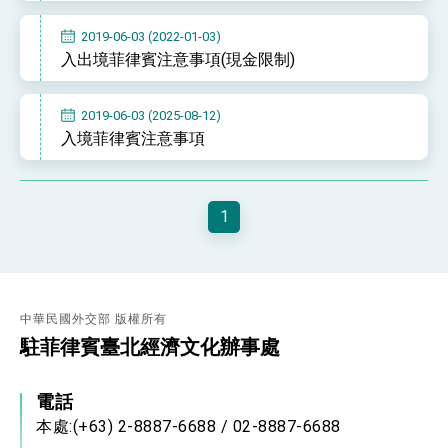
位實力，達成固邦榮邦目標
外交部長林佳龍主持第35次「參與亞太經濟合作
2019-06-03 (2022-01-03)
策略小組」跨部會會議
入出境菲律賓注意事項(現金限制)
民調顯示多數國人滿意政府外交表現，高度支持
「總合外交」與台歐美日關係深化
總統以「韌性之島，希望之光」為題發表2026新
2019-06-03 (2025-08-12)
年談話
入境菲律賓注意事項
總統主持「守護民主台灣國安行動方案」記者
會 強調以實力守護台海和平 以決心掌握國家
命運
變局中 奮起的新臺灣 總統發表國慶演說
1
總統發表執政周年談話 盼面對未來挑戰 堅持
團結 迎風轉型 穩健前行
賴總統就職演說影片
總統重要談話
中華民國外交部 版權所有
駐菲律賓臺北經濟文化辦事處
外交部重要言論
我國政府將在美國亞利桑納州設立「駐鳳凰城辦
電話
事處」，進一步深化台美交流合作
本處:(+63) 2-8887-6688 / 02-8887-6688