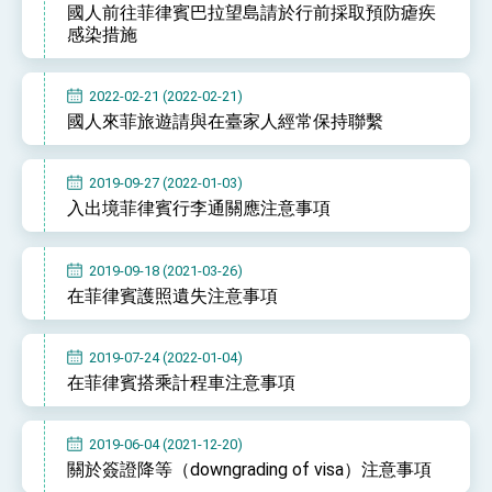
國人前往菲律賓巴拉望島請於行前採取預防瘧疾
性突破 總統強調將以3大面向加速臺灣經濟轉型
升級 籲請立院全力支持並盡速通過
感染措施
臺美簽署「對等貿易協定」確立對等關稅15%且不
疊加 我輸美2072項產品豁免對等關稅
總統接受「法新社」（AFP）專訪內容
2022-02-21 (2022-02-21)
國人來菲旅遊請與在臺家人經常保持聯繫
外交部長林佳龍於《外交事務》撰文指出：自由
世界 需要台灣，團結合作方能守護繁榮
外交部長林佳龍出席《台灣光華雜誌》50週年慶
2019-09-27 (2022-01-03)
「見證蛻變，分享世界的光華」開幕式，期許數
入出境菲律賓行李通關應注意事項
位轉 型迎向下個50年
總統主持「台美經濟繁榮夥伴對話」記者會 說
明臺美合作三大戰略方向 盼與民主夥伴共同引
領 下一個世代的繁榮
外交部長林佳龍接受印尼「時代雜誌」專訪，闡
2019-09-18 (2021-03-26)
述印太安全局勢，籲深化台印尼半導體供應鏈合
在菲律賓護照遺失注意事項
作
外交部長林佳龍午宴歡迎美國聯邦參議員蓋耶哥
訪問團
外交部長林佳龍接見美國智庫「德國馬歇爾基金
2019-07-24 (2022-01-04)
會」訪問團一行，深化跨大西洋戰略夥伴關係
在菲律賓搭乘計程車注意事項
臺美經貿談判獲階段性成果 卓揆期勉爭取時間完
成「臺美對等貿易協定」簽署
卓揆：臺美關稅談判階段性結果有助臺灣取得有
2019-06-04 (2021-12-20)
利戰略地位 全力支持「臺美對等貿易協定」簽署
關於簽證降等（downgrading of visa）注意事項
外交部與數位發展部攜手合作，整合台灣雄厚數