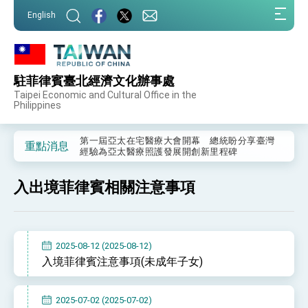
:::
English
:::
駐菲律賓臺北經濟文化辦事處
外交部重要言論
Taipei Economic and Cultural Office in the
Philippines
我國政府將在美國亞利桑納州設立「駐鳳凰城辦
事處」，進一步深化台美交流合作
第一屆亞太在宅醫療大會開幕 總統盼分享臺灣
重點消息
經驗為亞太醫療照護發展開創新里程碑
外交部發布WHA文宣影片「台灣醫療點亮世界」
及「台灣智慧醫療與健康產業展」預告短片，向
入出境菲律賓相關注意事項
世界展現台灣守護全球健康的創新能量
總統出訪史瓦帝尼返國談話 強調臺灣人有權利
走向世界 盼與理念相近國家共同維護國際秩序
堅定走向世界 賴總統抵達史瓦帝尼王國進行國是
訪問
2025-08-12 (2025-08-12)
總統與五院院長新春茶敘 盼化分歧為團結、為
入境菲律賓注意事項(未成年子女)
國家邁出合作第一步
總統農曆春節談話
2025-07-02 (2025-07-02)
台美貿易協議完成簽署達成6大目標、創5大歷史