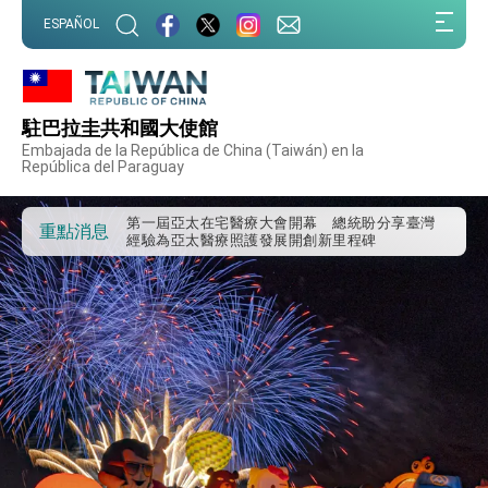
:::
ESPAÑOL
駐巴拉圭共和國大使館
外交部重要言論
Embajada de la República de China (Taiwán) en la
República del Paraguay
我國政府將在美國亞利桑納州設立「駐鳳凰城辦
事處」，進一步深化台美交流合作
第一屆亞太在宅醫療大會開幕 總統盼分享臺灣
重點消息
經驗為亞太醫療照護發展開創新里程碑
外交部發布WHA文宣影片「台灣醫療點亮世界」
及「台灣智慧醫療與健康產業展」預告短片，向
世界展現台灣守護全球健康的創新能量
總統出訪史瓦帝尼返國談話 強調臺灣人有權利
走向世界 盼與理念相近國家共同維護國際秩序
堅定走向世界 賴總統抵達史瓦帝尼王國進行國是
訪問
總統與五院院長新春茶敘 盼化分歧為團結、為
國家邁出合作第一步
總統農曆春節談話
台美貿易協議完成簽署達成6大目標、創5大歷史