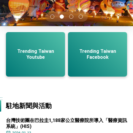
性突破 總統強調將以3大面向加速臺灣經濟轉型
升級 籲請立院全力支持並盡速通過
臺美簽署「對等貿易協定」確立對等關稅15%且不
疊加 我輸美2072項產品豁免對等關稅
總統接受「法新社」（AFP）專訪內容
外交部長林佳龍於《外交事務》撰文指出：自由
世界 需要台灣，團結合作方能守護繁榮
外交部長林佳龍出席《台灣光華雜誌》50週年慶
Trending Taiwan
Trending Taiwan
「見證蛻變，分享世界的光華」開幕式，期許數
位轉 型迎向下個50年
Youtube
Facebook
總統主持「台美經濟繁榮夥伴對話」記者會 說
明臺美合作三大戰略方向 盼與民主夥伴共同引
領 下一個世代的繁榮
外交部長林佳龍接受印尼「時代雜誌」專訪，闡
述印太安全局勢，籲深化台印尼半導體供應鏈合
作
外交部長林佳龍午宴歡迎美國聯邦參議員蓋耶哥
訪問團
外交部長林佳龍接見美國智庫「德國馬歇爾基金
:::
會」訪問團一行，深化跨大西洋戰略夥伴關係
駐地新聞與活動
臺美經貿談判獲階段性成果 卓揆期勉爭取時間完
成「臺美對等貿易協定」簽署
卓揆：臺美關稅談判階段性結果有助臺灣取得有
台灣技術團在巴拉圭1,188家公立醫療院所導入「醫療資訊
利戰略地位 全力支持「臺美對等貿易協定」簽署
系統」(HIS)
外交部與數位發展部攜手合作，整合台灣雄厚數
2026-01-13