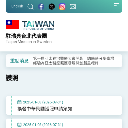
:::
English
:::
駐瑞典台北代表團
外交部重要言論
Taipei Mission in Sweden
我國政府將在美國亞利桑納州設立「駐鳳凰城辦
事處」，進一步深化台美交流合作
第一屆亞太在宅醫療大會開幕 總統盼分享臺灣
重點消息
經驗為亞太醫療照護發展開創新里程碑
外交部發布WHA文宣影片「台灣醫療點亮世界」
及「台灣智慧醫療與健康產業展」預告短片，向
護照
世界展現台灣守護全球健康的創新能量
總統出訪史瓦帝尼返國談話 強調臺灣人有權利
走向世界 盼與理念相近國家共同維護國際秩序
堅定走向世界 賴總統抵達史瓦帝尼王國進行國是
訪問
2025-01-03 (2026-07-31)
總統與五院院長新春茶敘 盼化分歧為團結、為
換發中華民國護照申請須知
國家邁出合作第一步
總統農曆春節談話
2025-01-03 (2026-07-31)
台美貿易協議完成簽署達成6大目標、創5大歷史