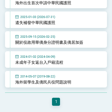
海外出生首次申請中華民國護照
性突破 總統強調將以3大面向加速臺灣經濟轉型
升級 籲請立院全力支持並盡速通過
臺美簽署「對等貿易協定」確立對等關稅15%且不
疊加 我輸美2072項產品豁免對等關稅
2025-01-03 (2026-07-31)
總統接受「法新社」（AFP）專訪內容
遺失補發中華民國護照
外交部長林佳龍於《外交事務》撰文指出：自由
世界 需要台灣，團結合作方能守護繁榮
2025-09-15 (2026-02-25)
外交部長林佳龍出席《台灣光華雜誌》50週年慶
關於役政用華僑身分證明書及僑居加簽
「見證蛻變，分享世界的光華」開幕式，期許數
位轉 型迎向下個50年
總統主持「台美經濟繁榮夥伴對話」記者會 說
明臺美合作三大戰略方向 盼與民主夥伴共同引
2024-01-02 (2024-04-09)
領 下一個世代的繁榮
外交部長林佳龍接受印尼「時代雜誌」專訪，闡
未成年子女返台入戶籍流程
述印太安全局勢，籲深化台印尼半導體供應鏈合
作
外交部長林佳龍午宴歡迎美國聯邦參議員蓋耶哥
訪問團
2014-05-07 (2019-08-22)
外交部長林佳龍接見美國智庫「德國馬歇爾基金
海外留學生及僑民兵役問題說明
會」訪問團一行，深化跨大西洋戰略夥伴關係
臺美經貿談判獲階段性成果 卓揆期勉爭取時間完
成「臺美對等貿易協定」簽署
卓揆：臺美關稅談判階段性結果有助臺灣取得有
1
利戰略地位 全力支持「臺美對等貿易協定」簽署
外交部與數位發展部攜手合作，整合台灣雄厚數