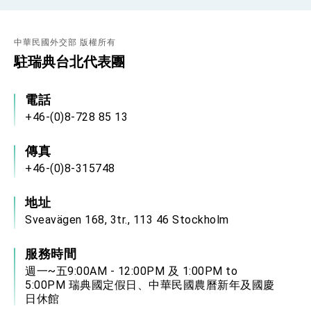
位實力，達成固邦榮邦目標
外交部長林佳龍主持第35次「參與亞太經濟合作
策略小組」跨部會會議
中華民國外交部 版權所有
民調顯示多數國人滿意政府外交表現，高度支持
「總合外交」與台歐美日關係深化
駐瑞典台北代表團
總統以「韌性之島，希望之光」為題發表2026新
年談話
電話
總統主持「守護民主台灣國安行動方案」記者
會 強調以實力守護台海和平 以決心掌握國家
+46-(0)8-728 85 13
命運
變局中 奮起的新臺灣 總統發表國慶演說
傳真
總統發表執政周年談話 盼面對未來挑戰 堅持
+46-(0)8-315748
團結 迎風轉型 穩健前行
賴總統就職演說影片
地址
Sveavägen 168, 3tr., 113 46 Stockholm
總統重要談話
外交部重要言論
服務時間
我國政府將在美國亞利桑納州設立「駐鳳凰城辦
週一~五9:00AM - 12:00PM 及 1:00PM to
事處」，進一步深化台美交流合作
5:00PM 瑞典國定假日、中華民國農曆新年及國慶
日休館