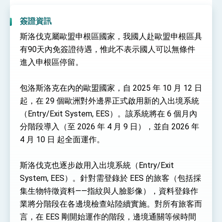
性突破 總統強調將以3大面向加速臺灣經濟轉型
升級 籲請立院全力支持並盡速通過
臺美簽署「對等貿易協定」確立對等關稅15%且不
簽證資訊
疊加 我輸美2072項產品豁免對等關稅
斯洛伐克屬歐盟申根區國家，我國人赴歐盟申根區具
總統接受「法新社」（AFP）專訪內容
有90天內免簽證待遇，惟此不表示國人可以無條件
外交部長林佳龍於《外交事務》撰文指出：自由
進入申根區停留。
世界 需要台灣，團結合作方能守護繁榮
外交部長林佳龍出席《台灣光華雜誌》50週年慶
「見證蛻變，分享世界的光華」開幕式，期許數
包洛斯洛克在內的歐盟國家，自 2025 年 10 月 12 日
位轉 型迎向下個50年
總統主持「台美經濟繁榮夥伴對話」記者會 說
起，在 29 個歐洲對外邊界正式啟用新的入出境系統
明臺美合作三大戰略方向 盼與民主夥伴共同引
（Entry/Exit System, EES）。該系統將在 6 個月內
領 下一個世代的繁榮
外交部長林佳龍接受印尼「時代雜誌」專訪，闡
述印太安全局勢，籲深化台印尼半導體供應鏈合
分階段導入（至 2026 年 4 月 9 日），並自 2026 年
作
副總統接見美參議員蓋耶哥 強調美國是臺灣重
4 月 10 日 起全面運作。
要合作夥伴
外交部長林佳龍午宴歡迎美國聯邦參議員蓋耶哥
斯洛伐克也逐步啟用入出境系統（Entry/Exit
訪問團
外交部長林佳龍接見美國智庫「德國馬歇爾基金
System, EES）。針對需登錄於 EES 的旅客（包括採
會」訪問團一行，深化跨大西洋戰略夥伴關係
集生物特徵資料——指紋與人臉影像），資料登錄作
臺美經貿談判獲階段性成果 卓揆期勉爭取時間完
業將分階段在各邊境檢查站陸續實施。對所有旅客而
成「臺美對等貿易協定」簽署
言，在 EES 剛開始運作的階段，邊境通關等候時間
卓揆：臺美關稅談判階段性結果有助臺灣取得有