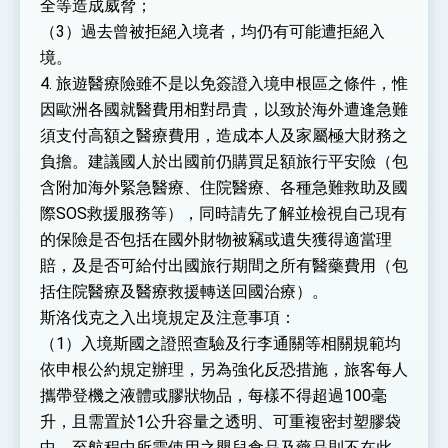
全等造成威脅；
（3）過去曾被拒絕入境者，均仍有可能遭拒絕入
境。
4. 旅遊醫療險雖不是以免簽證入境申根區之條件，惟
因歐洲各國就醫費用相對昂貴，以致於海外遭逢急難
須支付高額之醫療費用，造成本人及家屬極大財務之
負擔。建議國人於出國前仍購買足額旅行平安險（包
含附加海外緊急醫療、住院醫療、各種急難救助及國
際SOS救援服務等），同時請先了解並檢視自己現有
的保險是否包括在國外財物被竊或遺失獲得適當理
賠，及是否可給付出國旅行期間之所有醫藥費用（包
括住院醫療及醫療救援轉送回國治療）。
斯洛伐克之入出境規定及注意事項：
（1）入境斯國之證照查驗及行李通關等相關規範均
依申根公約規定辦理，另為強化反恐措施，旅客每人
攜帶登機之液體或膠狀物品，每樣不得超過100毫
升，且需置於1公升容量之透明、可重複密封塑膠袋
中。至航程中所需使用之嬰兒食品及藥品則不在此