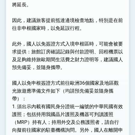
利戰略地位 全力支持「臺美對等貿易協定」簽署
將延長。
外交部與數位發展部攜手合作，整合台灣雄厚數
位實力，達成固邦榮邦目標
因此，建議旅客提前抵達邊境檢查地點，特別是在前
外交部長林佳龍主持第35次「參與亞太經濟合作
策略小組」跨部會會議
往非申根國家時，以免延誤行程。
民調顯示多數國人滿意政府外交表現，高度支持
「總合外交」與台歐美日關係深化
此外，國人以免簽證方式入境申根區時，可能會被要
總統以「韌性之島，希望之光」為題發表2026新
年談話
求提供：旅館訂房確認記錄與付款證明、回程機票以
總統主持「守護民主台灣國安行動方案」記者
及足夠維持旅歐期間生活費之財力證明等，建議國人
會 強調以實力守護台海和平 以決心掌握國家
命運
預先備妥，並隨身攜帶。
變局中 奮起的新臺灣 總統發表國慶演說
總統發表執政周年談話 盼面對未來挑戰 堅持
國人以免申根簽證方式前往歐洲36個國家及地區觀
團結 迎風轉型 穩健前行
光旅遊應準備文件如下（均請預先備妥並隨身攜
賴總統就職演說影片
帶）：
1. 須出示內載有國民身分證統一編號的中華民國有效
總統重要談話
護照；包括持用我國晶片護照及機器可判讀護照
外交部重要言論
（MRP）持有人；持用外交及公務護照者，請自行
我國政府將在美國亞利桑納州設立「駐鳳凰城辦
向擬前往國家的駐臺機構詢問。另外，國人在離開申
事處」，進一步深化台美交流合作