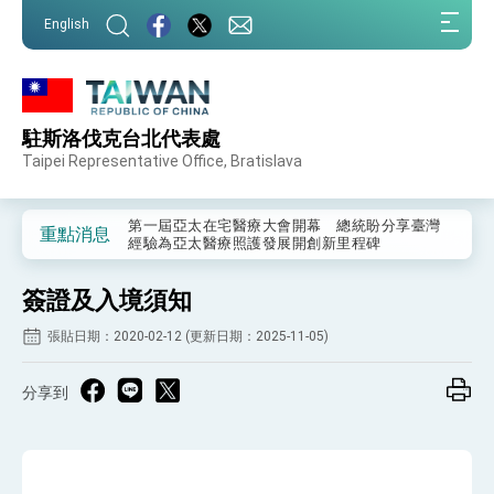
:::
English
:::
駐斯洛伐克台北代表處
外交部重要言論
Taipei Representative Office, Bratislava
我國政府將在美國亞利桑納州設立「駐鳳凰城辦
事處」，進一步深化台美交流合作
第一屆亞太在宅醫療大會開幕 總統盼分享臺灣
重點消息
經驗為亞太醫療照護發展開創新里程碑
外交部發布WHA文宣影片「台灣醫療點亮世界」
及「台灣智慧醫療與健康產業展」預告短片，向
簽證及入境須知
世界展現台灣守護全球健康的創新能量
總統出訪史瓦帝尼返國談話 強調臺灣人有權利
走向世界 盼與理念相近國家共同維護國際秩序
張貼日期：2020-02-12 (更新日期：2025-11-05)
堅定走向世界 賴總統抵達史瓦帝尼王國進行國是
訪問
分享到
總統與五院院長新春茶敘 盼化分歧為團結、為
國家邁出合作第一步
總統農曆春節談話
台美貿易協議完成簽署達成6大目標、創5大歷史