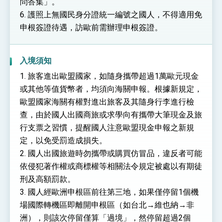
問答集」。
6. 護照上無國民身分證統一編號之國人，不得適用免
申根簽證待遇，訪歐前需辦理申根簽證。
入境須知
1. 旅客進出歐盟國家，如隨身攜帶超過1萬歐元現金
或其他等值貨幣者，均須向海關申報。根據新規定，
歐盟國家海關有權對進出旅客及其隨身行李進行檢
查，由於國人出國商旅或求學向有攜帶大筆現金及旅
行支票之習慣，提醒國人注意歐盟現金申報之新規
定，以免受罰造成損失。
2. 國人出國旅遊時勿攜帶或購買仿冒品，違反者可能
依侵犯著作權或商標權等相關法令規定被處以有期徒
刑及高額罰款。
3. 國人經歐洲申根區前往第三地，如果僅停留1個機
場國際轉機區即離開申根區（如台北→維也納→非
洲），則該次停留僅算「過境」，然停留超過2個