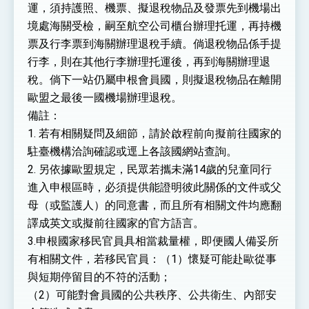
運，須持護照、機票、擬退稅物品及發票先到機場出
境處海關受檢，嗣至航空公司櫃台辦理托運，再持機
票及行李票到海關辦理退稅手續。倘退稅物品係手提
行李，則在其他行李辦理托運後，再到海關辦理退
稅。倘下一站仍屬申根會員國，則擬退稅物品在離開
歐盟之最後一國機場辦理退稅。
備註：
1. 若有相關疑問及細節，請於啟程前向擬前往國家的
駐臺機構洽詢確認或逕上各該國網站查詢。
2. 另依據歐盟規定，民眾若攜未滿14歲的兒童同行
進入申根區時，必須提供能證明彼此關係的文件或父
母（或監護人）的同意書，而且所有相關文件均應翻
譯成英文或擬前往國家的官方語言。
3.申根國家移民官員具相當裁量權，即便國人備妥所
有相關文件，若移民官員：（1）懷疑可能赴歐從事
與短期停留目的不符的活動；
（2）可能對會員國的公共秩序、公共衛生、內部安