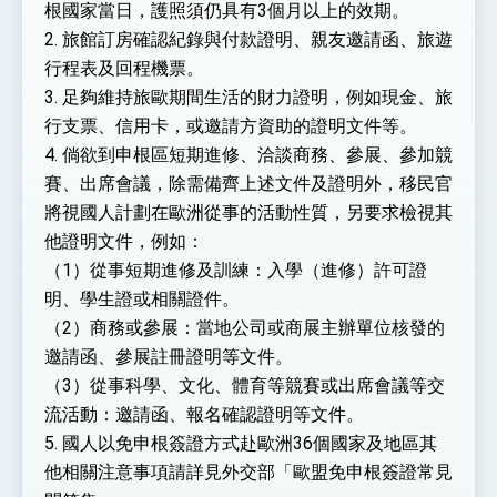
根國家當日，護照須仍具有3個月以上的效期。
2. 旅館訂房確認紀錄與付款證明、親友邀請函、旅遊
行程表及回程機票。
3. 足夠維持旅歐期間生活的財力證明，例如現金、旅
行支票、信用卡，或邀請方資助的證明文件等。
4. 倘欲到申根區短期進修、洽談商務、參展、參加競
賽、出席會議，除需備齊上述文件及證明外，移民官
將視國人計劃在歐洲從事的活動性質，另要求檢視其
他證明文件，例如：
（1）從事短期進修及訓練：入學（進修）許可證
明、學生證或相關證件。
（2）商務或參展：當地公司或商展主辦單位核發的
邀請函、參展註冊證明等文件。
（3）從事科學、文化、體育等競賽或出席會議等交
流活動：邀請函、報名確認證明等文件。
5. 國人以免申根簽證方式赴歐洲36個國家及地區其
他相關注意事項請詳見外交部「歐盟免申根簽證常見