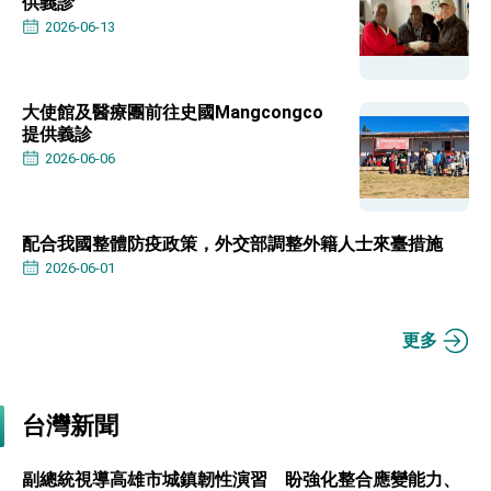
供義診
位實力，達成固邦榮邦目標
2026-06-13
外交部長林佳龍主持第35次「參與亞太經濟合作
策略小組」跨部會會議
民調顯示多數國人滿意政府外交表現，高度支持
「總合外交」與台歐美日關係深化
大使館及醫療團前往史國Mangcongco
總統以「韌性之島，希望之光」為題發表2026新
提供義診
年談話
2026-06-06
總統主持「守護民主台灣國安行動方案」記者
會 強調以實力守護台海和平 以決心掌握國家
命運
變局中 奮起的新臺灣 總統發表國慶演說
配合我國整體防疫政策，外交部調整外籍人士來臺措施
總統發表執政周年談話 盼面對未來挑戰 堅持
團結 迎風轉型 穩健前行
2026-06-01
賴總統就職演說影片
更多
總統重要談話
外交部重要言論
台灣新聞
我國政府將在美國亞利桑納州設立「駐鳳凰城辦
事處」，進一步深化台美交流合作
副總統視導高雄市城鎮韌性演習 盼強化整合應變能力、