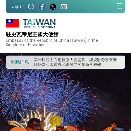
:::
English
駐史瓦帝尼王國大使館
外交部重要言論
Embassy of the Republic of China (Taiwan) in the
Kingdom of Eswatini
我國政府將在美國亞利桑納州設立「駐鳳凰城辦
事處」，進一步深化台美交流合作
第一屆亞太在宅醫療大會開幕 總統盼分享臺灣
重點消息
經驗為亞太醫療照護發展開創新里程碑
外交部發布WHA文宣影片「台灣醫療點亮世界」
及「台灣智慧醫療與健康產業展」預告短片，向
世界展現台灣守護全球健康的創新能量
總統出訪史瓦帝尼返國談話 強調臺灣人有權利
走向世界 盼與理念相近國家共同維護國際秩序
堅定走向世界 賴總統抵達史瓦帝尼王國進行國是
訪問
總統與五院院長新春茶敘 盼化分歧為團結、為
國家邁出合作第一步
總統農曆春節談話
台美貿易協議完成簽署達成6大目標、創5大歷史