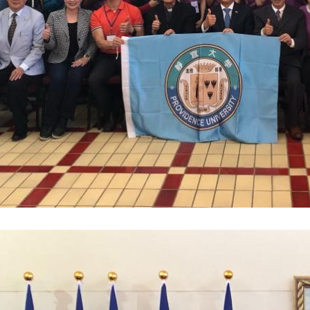
記者會 強調以實力守護台海和平 以決心掌握國家命運
說
 堅持團結 迎風轉型 穩健前行
凰城辦事處」，進一步深化台美交流合作