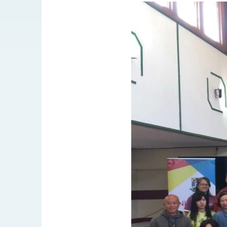
總統主持「台美經濟繁榮夥伴對話」記者
外交部長林佳龍接受印尼「時代雜誌」專
外交部長林佳龍午宴歡迎美國聯邦參議員
外交部長林佳龍接見美國智庫「德國馬歇
臺美經貿談判獲階段性成果 卓揆期勉爭取
卓揆：臺美關稅談判階段性結果有助臺灣
外交部與數位發展部攜手合作，整合台灣
外交部長林佳龍主持第35次「參與亞太經
民調顯示多數國人滿意政府外交表現，高