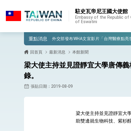
外交部重要言論
:::
駐史瓦帝尼王國大使館
:::
我國政府將在美國亞利桑納州設立「駐鳳
Embassy of the Republic of 
of Eswatini
第一屆亞太在宅醫療大會開幕 總統盼分
外交部發布WHA文宣影片「台灣醫療點
重點消息
總統出訪史瓦帝尼返國談話 強調臺灣人
回首頁
最新消息
本館新聞
堅定走向世界 賴總統抵達史瓦帝尼王國進
梁大使主持並見證靜宜大學唐傳義校長
總統與五院院長新春茶敘 盼化分歧為團
錄。
總統農曆春節談話
張貼日期：2019-08-09
台美貿易協議完成簽署達成6大目標、創5
臺美簽署「對等貿易協定」確立對等關稅15
梁大使主持並見證靜宜大學唐
總統接受「法新社」（AFP）專訪內容
助雙邊就生物科技、紫杉
外交部長林佳龍於《外交事務》撰文指出