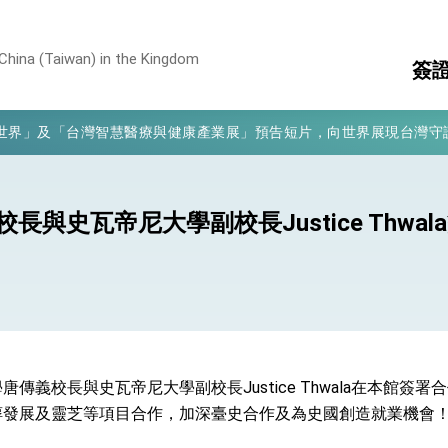
凰城辦事處」，進一步深化台美交流合作
China (Taiwan) in the Kingdom
簽
享臺灣經驗為亞太醫療照護發展開創新里程碑
亮世界」及「台灣智慧醫療與健康產業展」預告短片，向世界展現台灣守
護
簽
有權利走向世界 盼與理念相近國家共同維護國際秩序
消
行國是訪問
構
與史瓦帝尼大學副校長Justice Thwa
結、為國家邁出合作第一步
大歷史性突破 總統強調將以3大面向加速臺灣經濟轉型升級 籲請立
%且不疊加 我輸美2072項產品豁免對等關稅
傳義校長與史瓦帝尼大學副校長Justice Thwala在本館簽
醇發展及靈芝等項目合作，加深臺史合作及為史國創造就業機會
：自由世界 需要台灣，團結合作方能守護繁榮