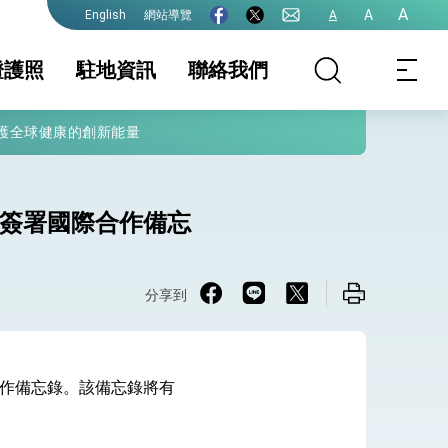
A
A
網站導覽
A
English
證護照
駐地資訊
聯絡我們
護全球健康的創新能量
照
證及入境須知
簽證
國家相關資訊
文件證明
生活資訊
保及性平諮詢機
行事曆
la簽署國際合作備忘
分享到
院全力支持並盡速通過
署合作備忘錄。該備忘錄將有
！