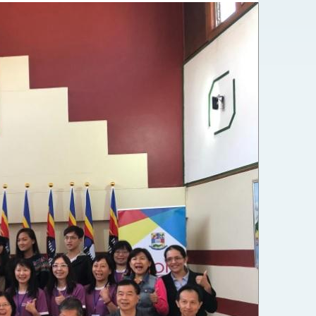
式，期許數位轉 型迎向下個50年
繁榮