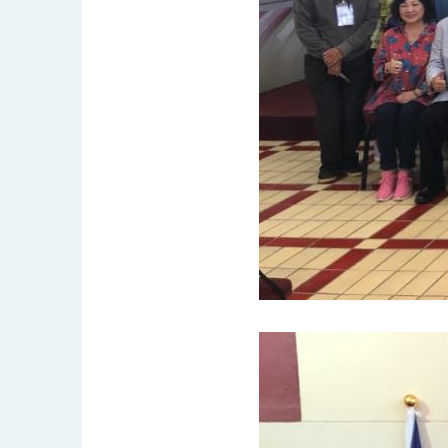
總統主持「守護民主台灣國安行動方案」
變局中 奮起的新臺灣 總統發表國慶演
總統發表執政周年談話 盼面對未來挑戰
賴總統就職演說影片
總統重要談話
外交部重要言論
我國政府將在美國亞利桑納州設立「駐鳳