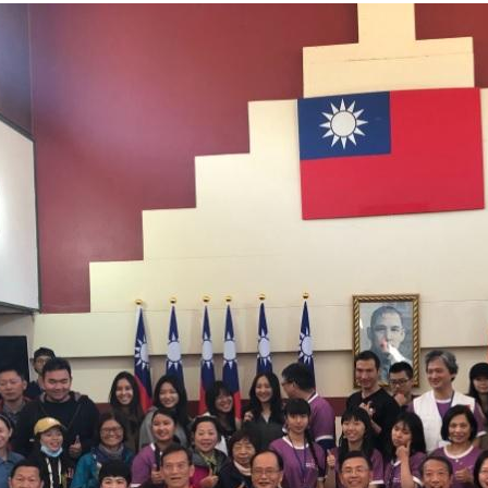
外交部長林佳龍出席《台灣光華雜誌》50週年慶「見證蛻變，分享世界的光華」開幕
會 說明臺美合作三大戰略方向 盼與民主夥伴共同引領 下一個世代的
訪，闡述印太安全局勢，籲深化台印尼半導體供應鏈合作
蓋耶哥訪問團
爾基金會」訪問團一行，深化跨大西洋戰略夥伴關係
時間完成「臺美對等貿易協定」簽署
取得有利戰略地位 全力支持「臺美對等貿易協定」簽署
雄厚數位實力，達成固邦榮邦目標
濟合作策略小組」跨部會會議
度支持「總合外交」與台歐美日關係深化
總統以「韌性之島，希望之光」為題發表2026新 年談話