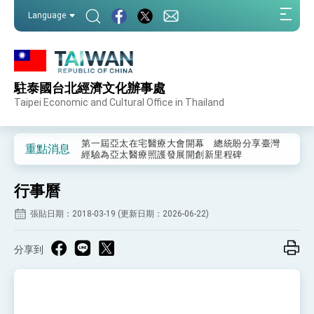
:::
Language
:::
駐泰國台北經濟文化辦事處
外交部重要言論
Taipei Economic and Cultural Office in Thailand
我國政府將在美國亞利桑納州設立「駐鳳凰城辦
事處」，進一步深化台美交流合作
第一屆亞太在宅醫療大會開幕 總統盼分享臺灣
重點消息
經驗為亞太醫療照護發展開創新里程碑
外交部發布WHA文宣影片「台灣醫療點亮世界」
及「台灣智慧醫療與健康產業展」預告短片，向
行事曆
世界展現台灣守護全球健康的創新能量
總統出訪史瓦帝尼返國談話 強調臺灣人有權利
走向世界 盼與理念相近國家共同維護國際秩序
張貼日期：2018-03-19 (更新日期：2026-06-22)
堅定走向世界 賴總統抵達史瓦帝尼王國進行國是
訪問
分享到
總統與五院院長新春茶敘 盼化分歧為團結、為
國家邁出合作第一步
總統農曆春節談話
台美貿易協議完成簽署達成6大目標、創5大歷史