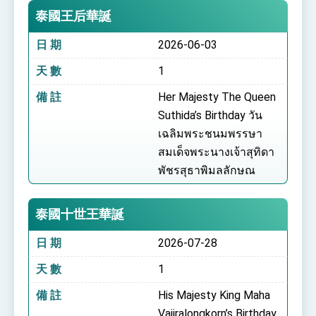
泰國王后華誕
日 期
2026-06-03
天 數
1
備 註
Her Majesty The Queen
Suthida’s Birthday วัน
เฉลิมพระชนมพรรษา
สมเด็จพระนางเจ้าสุทิดา
พัชรสุธาพิมลลักษณ
泰國十世王華誕
日 期
2026-07-28
天 數
1
備 註
His Majesty King Maha
Vajiralongkorn’s Birthday