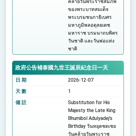
คล้ายวันพระราชสมภพ
ของพระบาทสมเด็จ
พระบรมชนกาธิเบศร
มหาภูมิพลอดุลยเดช
มหาราช บรมนาถบพิตร
วันชาติ และวันพ่อแห่ง
ชาติ
政府公告補泰國九世王誕辰紀念日一天
日 期
2026-12-07
天 數
1
備 註
Substitution for His
Majesty the Late King
Bhumibol Adulyadej’s
Birthday วันหยุดชดเชย
วันคล้ายวันพระราช