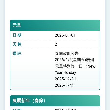
性突破 總統強調將以3大面向加速臺灣經濟轉型
升級 籲請立院全力支持並盡速通過
臺美簽署「對等貿易協定」確立對等關稅15%且不
疊加 我輸美2072項產品豁免對等關稅
總統接受「法新社」（AFP）專訪內容
元旦
外交部長林佳龍於《外交事務》撰文指出：自由
世界 需要台灣，團結合作方能守護繁榮
日 期
2026-01-01
外交部長林佳龍出席《台灣光華雜誌》50週年慶
「見證蛻變，分享世界的光華」開幕式，期許數
天 數
2
位轉 型迎向下個50年
總統主持「台美經濟繁榮夥伴對話」記者會 說
明臺美合作三大戰略方向 盼與民主夥伴共同引
備 註
泰國政府公告
領 下一個世代的繁榮
外交部長林佳龍接受印尼「時代雜誌」專訪，闡
2026/1/2(星期五)增列
述印太安全局勢，籲深化台印尼半導體供應鏈合
元旦特別假一日 （New
作
外交部長林佳龍午宴歡迎美國聯邦參議員蓋耶哥
訪問團
Year Holiday
外交部長林佳龍接見美國智庫「德國馬歇爾基金
2025/12/31-
會」訪問團一行，深化跨大西洋戰略夥伴關係
2026/1/4）
臺美經貿談判獲階段性成果 卓揆期勉爭取時間完
成「臺美對等貿易協定」簽署
卓揆：臺美關稅談判階段性結果有助臺灣取得有
農曆新年（春節）
利戰略地位 全力支持「臺美對等貿易協定」簽署
外交部與數位發展部攜手合作，整合台灣雄厚數