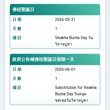
佛祖聖誕日
日 期
2026-05-31
天 數
1
備 註
Visakha Bucha Day วัน
วิสาขบูชา
政府公告補佛祖聖誕日假期一天
日 期
2026-06-01
天 數
1
備 註
Substitution for Visakha
Bucha Day วันหยุด
ชดเชยวันวิสาขบูชา