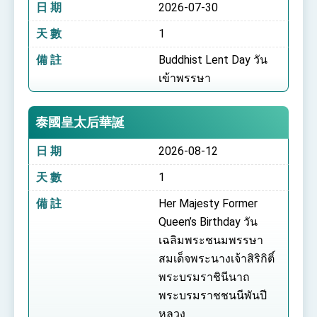
日 期
2026-07-30
天 數
1
備 註
Buddhist Lent Day วัน
เข้าพรรษา
泰國皇太后華誕
日 期
2026-08-12
天 數
1
備 註
Her Majesty Former
Queen’s Birthday วัน
เฉลิมพระชนมพรรษา
สมเด็จพระนางเจ้าสิริกิติ์
พระบรมราชินีนาถ
พระบรมราชชนนีพันปี
หลวง