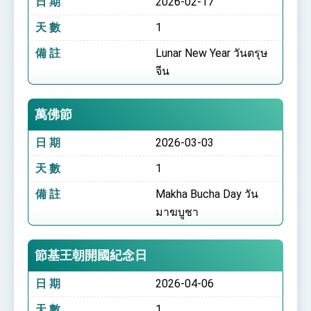
日 期
2026-02-17
位實力，達成固邦榮邦目標
外交部長林佳龍主持第35次「參與亞太經濟合作
天 數
1
策略小組」跨部會會議
民調顯示多數國人滿意政府外交表現，高度支持
備 註
Lunar New Year วันตรุษ
「總合外交」與台歐美日關係深化
จีน
總統以「韌性之島，希望之光」為題發表2026新
年談話
總統主持「守護民主台灣國安行動方案」記者
萬佛節
會 強調以實力守護台海和平 以決心掌握國家
命運
變局中 奮起的新臺灣 總統發表國慶演說
日 期
2026-03-03
總統發表執政周年談話 盼面對未來挑戰 堅持
天 數
1
團結 迎風轉型 穩健前行
賴總統就職演說影片
備 註
Makha Bucha Day วัน
มาฆบูชา
總統重要談話
外交部重要言論
節基王朝開國紀念日
我國政府將在美國亞利桑納州設立「駐鳳凰城辦
事處」，進一步深化台美交流合作
日 期
2026-04-06
天 數
1