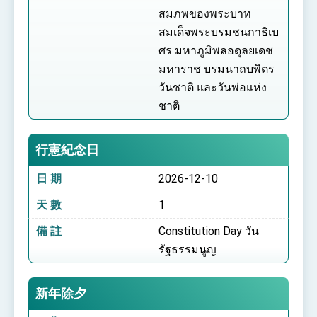
สมภพของพระบาท
สมเด็จพระบรมชนกาธิเบ
ศร มหาภูมิพลอดุลยเดช
มหาราช บรมนาถบพิตร
วันชาติ และวันพ่อแห่ง
ชาติ
行憲紀念日
日 期
2026-12-10
天 數
1
備 註
Constitution Day วัน
รัฐธรรมนูญ
新年除夕