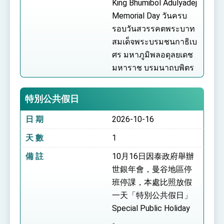
King Bhumibol Adulyadej
Memorial Day วันครบ
รอบวันสวรรคตพระบาท
สมเด็จพระบรมชนกาธิเบ
ศร มหาภูมิพลอดุลยเดช
มหาราช บรมนาถบพิตร
特別公共假日
日 期
2026-10-16
天 數
1
備 註
10月16日因泰政府舉辦
世銀年會，曼谷地區停
班停課，本處比照放假
一天「特別公共假日」
Special Public Holiday
。