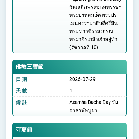
วันเฉลิมพระชนมพรรษา
พระบาทสมเด็จพระปร
เมนทรรามาธิบดีศรีสิน
ทรมหาวชิราลงกรณ
พระวชิรเกล้าเจ้าอยู่หัว
(รัชกาลที่ 10)
佛教三寶節
日 期
2026-07-29
天 數
1
備 註
Asarnha Bucha Day วัน
อาสาฬหบูชา
守夏節