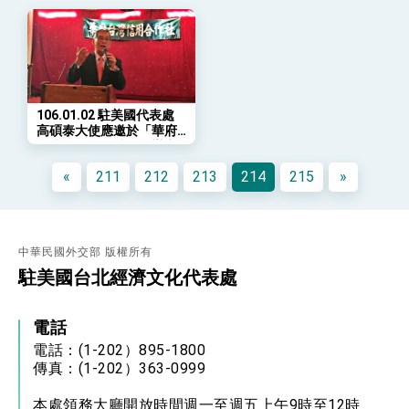
會 強調以實力守護台海和平 以決心掌握國家
命運
變局中 奮起的新臺灣 總統發表國慶演說
總統發表執政周年談話 盼面對未來挑戰 堅持
團結 迎風轉型 穩健前行
賴總統就職演說影片
106.01.02 駐美國代表處
高碩泰大使應邀於「華府
總統重要談話
台灣信用合作社」舉辦之
2017年新年餐會致詞
«
211
212
213
214
215
»
外交部重要言論
我國政府將在美國亞利桑納州設立「駐鳳凰城辦
事處」，進一步深化台美交流合作
中華民國外交部 版權所有
駐美國台北經濟文化代表處
電話
電話：(1-202）895-1800
傳真：(1-202）363-0999
本處領務大廳開放時間週一至週五上午9時至12時