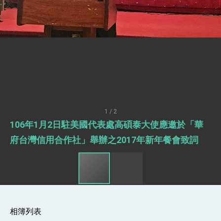
「見證蛻變，分享世界的光華」開幕式，期許數
位轉 型迎向下個50年
總統主持「台美經濟繁榮夥伴對話」記者會 說
明臺美合作三大戰略方向 盼與民主夥伴共同引
領 下一個世代的繁榮
外交部長林佳龍接受印尼「時代雜誌」專訪，闡
述印太安全局勢，籲深化台印尼半導體供應鏈合
作
外交部長林佳龍午宴歡迎美國聯邦參議員蓋耶哥
訪問團
外交部長林佳龍接見美國智庫「德國馬歇爾基金
會」訪問團一行，深化跨大西洋戰略夥伴關係
臺美經貿談判獲階段性成果 卓揆期勉爭取時間完
成「臺美對等貿易協定」簽署
1 / 2
卓揆：臺美關稅談判階段性結果有助臺灣取得有
106年1月2日駐美國代表處高碩泰大使應邀於「華
利戰略地位 全力支持「臺美對等貿易協定」簽署
外交部與數位發展部攜手合作，整合台灣雄厚數
府台灣信用合作社」舉辦之2017年新年餐會致詞
位實力，達成固邦榮邦目標
外交部長林佳龍主持第35次「參與亞太經濟合作
策略小組」跨部會會議
民調顯示多數國人滿意政府外交表現，高度支持
「總合外交」與台歐美日關係深化
總統以「韌性之島，希望之光」為題發表2026新
年談話
相簿列表
總統主持「守護民主台灣國安行動方案」記者