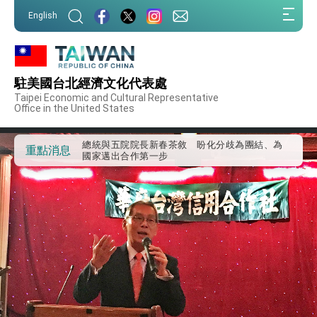
我國政府將在美國亞利桑納州設立「駐鳳凰城辦
:::
事處」，進一步深化台美交流合作
English
:::
第一屆亞太在宅醫療大會開幕 總統盼分享臺灣
經驗為亞太醫療照護發展開創新里程碑
外交部發布WHA文宣影片「台灣醫療點亮世界」
及「台灣智慧醫療與健康產業展」預告短片，向
駐美國台北經濟文化代表處
世界展現台灣守護全球健康的創新能量
總統出訪史瓦帝尼返國談話 強調臺灣人有權利
Taipei Economic and Cultural Representative
走向世界 盼與理念相近國家共同維護國際秩序
Office in the United States
堅定走向世界 賴總統抵達史瓦帝尼王國進行國是
訪問
總統與五院院長新春茶敘 盼化分歧為團結、為
重點消息
國家邁出合作第一步
總統農曆春節談話
台美貿易協議完成簽署達成6大目標、創5大歷史
性突破 總統強調將以3大面向加速臺灣經濟轉型
升級 籲請立院全力支持並盡速通過
臺美簽署「對等貿易協定」確立對等關稅15%且不
疊加 我輸美2072項產品豁免對等關稅
總統接受「法新社」（AFP）專訪內容
外交部長林佳龍於《外交事務》撰文指出：自由
世界 需要台灣，團結合作方能守護繁榮
外交部長林佳龍出席《台灣光華雜誌》50週年慶