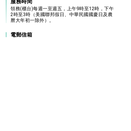
服務時間
領務(櫃台)每週一至週五，上午9時至12時，下午
2時至3時（美國聯邦假日、中華民國國慶日及農
曆大年初一除外）。
電郵信箱
本處：
usa@mofa.gov.tw
領務組：
consul.tecro@mofa.gov.tw
由於全美來電眾多，建議請民眾多利用領務專用
電子信箱，簡要敘述問題並留下連絡電話號碼，
我們同仁會詳細回覆您問題，以節省您寶貴時
間。
媒體倘有聯繫需求，請聯繫新聞組:
Press.tecro@mofa.gov.tw
For media inquiries, please contact the Press
Division at:
press.tecro@mofa.gov.tw
中華民國駐外單位網站連結
政府網站資料開放宣告