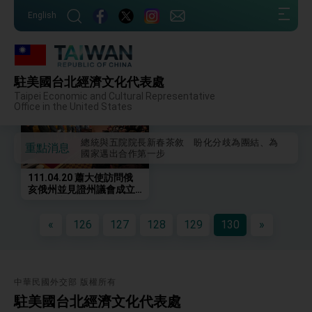
我國政府將在美國亞利桑納州設立「駐鳳凰城辦
:::
事處」，進一步深化台美交流合作
English
:::
第一屆亞太在宅醫療大會開幕 總統盼分享臺灣
經驗為亞太醫療照護發展開創新里程碑
外交部發布WHA文宣影片「台灣醫療點亮世界」
及「台灣智慧醫療與健康產業展」預告短片，向
相簿列表
駐美國台北經濟文化代表處
世界展現台灣守護全球健康的創新能量
總統出訪史瓦帝尼返國談話 強調臺灣人有權利
Taipei Economic and Cultural Representative
走向世界 盼與理念相近國家共同維護國際秩序
Office in the United States
堅定走向世界 賴總統抵達史瓦帝尼王國進行國是
訪問
總統與五院院長新春茶敘 盼化分歧為團結、為
重點消息
國家邁出合作第一步
總統農曆春節談話
111.04.20 蕭大使訪問俄
亥俄州並見證州議會成立
台美貿易協議完成簽署達成6大目標、創5大歷史
跨黨派之「友台連線」
性突破 總統強調將以3大面向加速臺灣經濟轉型
升級 籲請立院全力支持並盡速通過
«
126
127
128
129
130
»
臺美簽署「對等貿易協定」確立對等關稅15%且不
疊加 我輸美2072項產品豁免對等關稅
總統接受「法新社」（AFP）專訪內容
外交部長林佳龍於《外交事務》撰文指出：自由
中華民國外交部 版權所有
世界 需要台灣，團結合作方能守護繁榮
駐美國台北經濟文化代表處
外交部長林佳龍出席《台灣光華雜誌》50週年慶