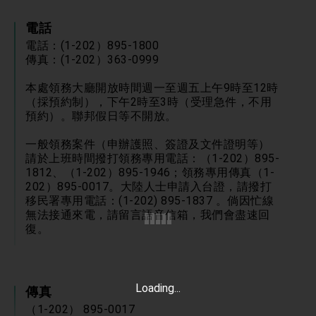
「見證蛻變，分享世界的光華」開幕式，期許數
位轉 型迎向下個50年
總統主持「台美經濟繁榮夥伴對話」記者會 說
電話
明臺美合作三大戰略方向 盼與民主夥伴共同引
電話：(1-202）895-1800
領 下一個世代的繁榮
外交部長林佳龍接受印尼「時代雜誌」專訪，闡
傳真：(1-202）363-0999
述印太安全局勢，籲深化台印尼半導體供應鏈合
作
副總統接見美參議員蓋耶哥 強調美國是臺灣重
本處領務大廳開放時間週一至週五上午9時至12時
要合作夥伴
（採預約制），下午2時至3時（受理急件，不用
外交部長林佳龍午宴歡迎美國聯邦參議員蓋耶哥
預約）。聯邦假日等不開放。
訪問團
外交部長林佳龍接見美國智庫「德國馬歇爾基金
一般領務案件（申辦護照、簽證及文件證明等）
會」訪問團一行，深化跨大西洋戰略夥伴關係
請於上班時間撥打領務專用電話：（1-202）895-
臺美經貿談判獲階段性成果 卓揆期勉爭取時間完
1812、（1-202）895-1946；領務專用傳真（1-
成「臺美對等貿易協定」簽署
202）895-0017。大陸人士申請入台證，請撥打
卓揆：臺美關稅談判階段性結果有助臺灣取得有
移民署專用電話：(1-202) 895-1837 。倘因忙線
利戰略地位 全力支持「臺美對等貿易協定」簽署
無法接通來電，請留言語音信箱，我們會盡速回
外交部與數位發展部攜手合作，整合台灣雄厚數
復。
位實力，達成固邦榮邦目標
外交部長林佳龍主持第35次「參與亞太經濟合作
策略小組」跨部會會議
民調顯示多數國人滿意政府外交表現，高度支持
Loading...
傳真
「總合外交」與台歐美日關係深化
總統以「韌性之島，希望之光」為題發表2026新
（1-202） 895-0017