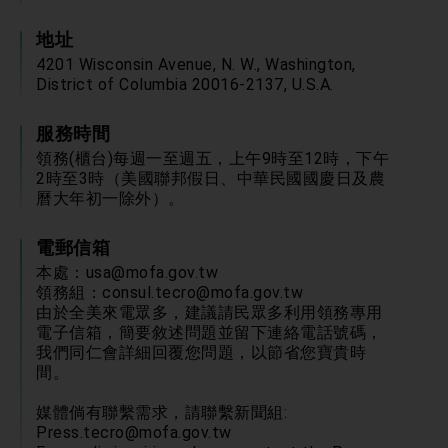
年談話
總統主持「守護民主台灣國安行動方案」記者
地址
會 強調以實力守護台海和平 以決心掌握國家
命運
4201 Wisconsin Avenue, N. W., Washington,
變局中 奮起的新臺灣 總統發表國慶演說
District of Columbia 20016-2137, U.S.A.
總統發表執政周年談話 盼面對未來挑戰 堅持
團結 迎風轉型 穩健前行
服務時間
賴總統就職演說影片
領務(櫃台)每週一至週五，上午9時至12時，下午
2時至3時（美國聯邦假日、中華民國國慶日及農
總統重要談話
曆大年初一除外）。
外交部重要言論
電郵信箱
我國政府將在美國亞利桑納州設立「駐鳳凰城辦
本處：
usa@mofa.gov.tw
事處」，進一步深化台美交流合作
領務組：
consul.tecro@mofa.gov.tw
由於全美來電眾多，建議請民眾多利用領務專用
電子信箱，簡要敘述問題並留下連絡電話號碼，
我們同仁會詳細回覆您問題，以節省您寶貴時
間。
媒體倘有聯繫需求，請聯繫新聞組:
Press.tecro@mofa.gov.tw