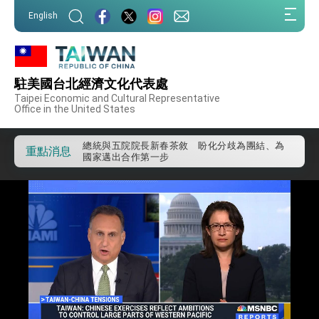
我國政府將在美國亞利桑納州設立「駐鳳凰城辦
:::
事處」，進一步深化台美交流合作
English
:::
第一屆亞太在宅醫療大會開幕 總統盼分享臺灣
經驗為亞太醫療照護發展開創新里程碑
外交部發布WHA文宣影片「台灣醫療點亮世界」
及「台灣智慧醫療與健康產業展」預告短片，向
駐美國台北經濟文化代表處
世界展現台灣守護全球健康的創新能量
總統出訪史瓦帝尼返國談話 強調臺灣人有權利
Taipei Economic and Cultural Representative
走向世界 盼與理念相近國家共同維護國際秩序
Office in the United States
堅定走向世界 賴總統抵達史瓦帝尼王國進行國是
訪問
總統與五院院長新春茶敘 盼化分歧為團結、為
重點消息
國家邁出合作第一步
總統農曆春節談話
台美貿易協議完成簽署達成6大目標、創5大歷史
性突破 總統強調將以3大面向加速臺灣經濟轉型
升級 籲請立院全力支持並盡速通過
臺美簽署「對等貿易協定」確立對等關稅15%且不
疊加 我輸美2072項產品豁免對等關稅
總統接受「法新社」（AFP）專訪內容
外交部長林佳龍於《外交事務》撰文指出：自由
世界 需要台灣，團結合作方能守護繁榮
外交部長林佳龍出席《台灣光華雜誌》50週年慶