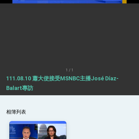
「見證蛻變，分享世界的光華」開幕式，期許數
位轉 型迎向下個50年
總統主持「台美經濟繁榮夥伴對話」記者會 說
明臺美合作三大戰略方向 盼與民主夥伴共同引
領 下一個世代的繁榮
外交部長林佳龍接受印尼「時代雜誌」專訪，闡
述印太安全局勢，籲深化台印尼半導體供應鏈合
作
副總統接見美參議員蓋耶哥 強調美國是臺灣重
要合作夥伴
外交部長林佳龍午宴歡迎美國聯邦參議員蓋耶哥
訪問團
外交部長林佳龍接見美國智庫「德國馬歇爾基金
會」訪問團一行，深化跨大西洋戰略夥伴關係
1 / 1
臺美經貿談判獲階段性成果 卓揆期勉爭取時間完
111.08.10 蕭大使接受MSNBC主播José Díaz-
成「臺美對等貿易協定」簽署
卓揆：臺美關稅談判階段性結果有助臺灣取得有
Balart專訪
利戰略地位 全力支持「臺美對等貿易協定」簽署
外交部與數位發展部攜手合作，整合台灣雄厚數
位實力，達成固邦榮邦目標
外交部長林佳龍主持第35次「參與亞太經濟合作
相簿列表
策略小組」跨部會會議
民調顯示多數國人滿意政府外交表現，高度支持
「總合外交」與台歐美日關係深化
總統以「韌性之島，希望之光」為題發表2026新