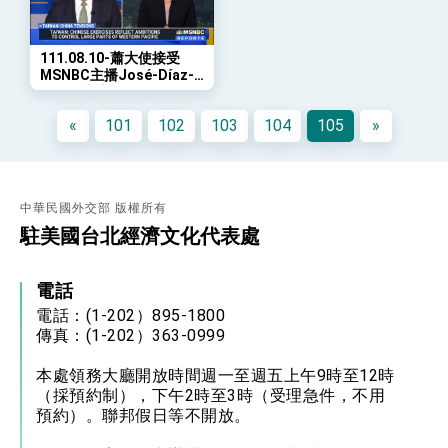
年談話
總統主持「守護民主台灣國安行動方案」記者
會 強調以實力守護台海和平 以決心掌握國家
111.08.10-蕭大使接受
命運
MSNBC主播José-Díaz-
變局中 奮起的新臺灣 總統發表國慶演說
Balart專訪
總統發表執政周年談話 盼面對未來挑戰 堅持
«
101
102
103
104
105
»
團結 迎風轉型 穩健前行
賴總統就職演說影片
總統重要談話
中華民國外交部 版權所有
駐美國台北經濟文化代表處
外交部重要言論
我國政府將在美國亞利桑納州設立「駐鳳凰城辦
事處」，進一步深化台美交流合作
電話
電話：(1-202）895-1800
傳真：(1-202）363-0999
本處領務大廳開放時間週一至週五上午9時至12時
（採預約制），下午2時至3時（受理急件，不用
預約）。聯邦假日等不開放。