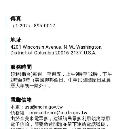
會 強調以實力守護台海和平 以決心掌握國家
命運
變局中 奮起的新臺灣 總統發表國慶演說
傳真
總統發表執政周年談話 盼面對未來挑戰 堅持
團結 迎風轉型 穩健前行
（1-202） 895-0017
賴總統就職演說影片
地址
總統重要談話
4201 Wisconsin Avenue, N. W., Washington,
District of Columbia 20016-2137, U.S.A.
外交部重要言論
我國政府將在美國亞利桑納州設立「駐鳳凰城辦
服務時間
事處」，進一步深化台美交流合作
領務(櫃台)每週一至週五，上午9時至12時，下午
2時至3時（美國聯邦假日、中華民國國慶日及農
曆大年初一除外）。
電郵信箱
本處：
usa@mofa.gov.tw
領務組：
consul.tecro@mofa.gov.tw
由於全美來電眾多，建議請民眾多利用領務專用
電子信箱，簡要敘述問題並留下連絡電話號碼，