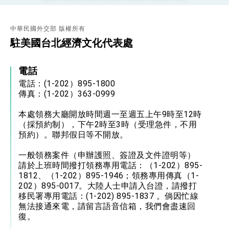
「見證蛻變，分享世界的光華」開幕式，期許數
位轉 型迎向下個50年
總統主持「台美經濟繁榮夥伴對話」記者會 說
明臺美合作三大戰略方向 盼與民主夥伴共同引
中華民國外交部 版權所有
領 下一個世代的繁榮
外交部長林佳龍接受印尼「時代雜誌」專訪，闡
駐美國台北經濟文化代表處
述印太安全局勢，籲深化台印尼半導體供應鏈合
作
外交部長林佳龍午宴歡迎美國聯邦參議員蓋耶哥
訪問團
電話
外交部長林佳龍接見美國智庫「德國馬歇爾基金
電話：(1-202）895-1800
會」訪問團一行，深化跨大西洋戰略夥伴關係
傳真：(1-202）363-0999
臺美經貿談判獲階段性成果 卓揆期勉爭取時間完
成「臺美對等貿易協定」簽署
本處領務大廳開放時間週一至週五上午9時至12時
卓揆：臺美關稅談判階段性結果有助臺灣取得有
（採預約制），下午2時至3時（受理急件，不用
利戰略地位 全力支持「臺美對等貿易協定」簽署
預約）。聯邦假日等不開放。
外交部與數位發展部攜手合作，整合台灣雄厚數
位實力，達成固邦榮邦目標
一般領務案件（申辦護照、簽證及文件證明等）
外交部長林佳龍主持第35次「參與亞太經濟合作
請於上班時間撥打領務專用電話：（1-202）895-
策略小組」跨部會會議
1812、（1-202）895-1946；領務專用傳真（1-
民調顯示多數國人滿意政府外交表現，高度支持
202）895-0017。大陸人士申請入台證，請撥打
「總合外交」與台歐美日關係深化
移民署專用電話：(1-202) 895-1837 。倘因忙線
總統以「韌性之島，希望之光」為題發表2026新
無法接通來電，請留言語音信箱，我們會盡速回
年談話
復。
總統主持「守護民主台灣國安行動方案」記者