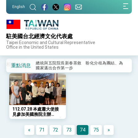
我國政府將在美國亞利桑納州設立「駐鳳凰城辦
:::
事處」，進一步深化台美交流合作
English
:::
第一屆亞太在宅醫療大會開幕 總統盼分享臺灣
經驗為亞太醫療照護發展開創新里程碑
1 / 1
外交部發布WHA文宣影片「台灣醫療點亮世界」
112.07.28 本處蕭大使接見參加美國務院主辦
及「台灣智慧醫療與健康產業展」預告短片，向
駐美國台北經濟文化代表處
世界展現台灣守護全球健康的創新能量
總統出訪史瓦帝尼返國談話 強調臺灣人有權利
TechGirls活動之台灣女高中生
Taipei Economic and Cultural Representative
走向世界 盼與理念相近國家共同維護國際秩序
Office in the United States
堅定走向世界 賴總統抵達史瓦帝尼王國進行國是
訪問
總統與五院院長新春茶敘 盼化分歧為團結、為
相簿列表
重點消息
國家邁出合作第一步
總統農曆春節談話
台美貿易協議完成簽署達成6大目標、創5大歷史
性突破 總統強調將以3大面向加速臺灣經濟轉型
升級 籲請立院全力支持並盡速通過
臺美簽署「對等貿易協定」確立對等關稅15%且不
疊加 我輸美2072項產品豁免對等關稅
112.07.28 本處蕭大使接
見參加美國務院主辦
總統接受「法新社」（AFP）專訪內容
TechGirls活動之台灣女高
外交部長林佳龍於《外交事務》撰文指出：自由
中生
«
71
72
73
74
75
»
世界 需要台灣，團結合作方能守護繁榮
外交部長林佳龍出席《台灣光華雜誌》50週年慶