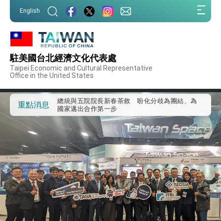
我國政府將在美國亞利桑納州設立「駐鳳凰城辦
:::
事處」，進一步深化台美交流合作
English
:::
第一屆亞太在宅醫療大會開幕 總統盼分享臺灣
經驗為亞太醫療照護發展開創新里程碑
外交部發布WHA文宣影片「台灣醫療點亮世界」
及「台灣智慧醫療與健康產業展」預告短片，向
駐美國台北經濟文化代表處
世界展現台灣守護全球健康的創新能量
總統出訪史瓦帝尼返國談話 強調臺灣人有權利
Taipei Economic and Cultural Representative
走向世界 盼與理念相近國家共同維護國際秩序
Office in the United States
堅定走向世界 賴總統抵達史瓦帝尼王國進行國是
訪問
總統與五院院長新春茶敘 盼化分歧為團結、為
重點消息
國家邁出合作第一步
總統農曆春節談話
台美貿易協議完成簽署達成6大目標、創5大歷史
性突破 總統強調將以3大面向加速臺灣經濟轉型
升級 籲請立院全力支持並盡速通過
臺美簽署「對等貿易協定」確立對等關稅15%且不
疊加 我輸美2072項產品豁免對等關稅
總統接受「法新社」（AFP）專訪內容
外交部長林佳龍於《外交事務》撰文指出：自由
世界 需要台灣，團結合作方能守護繁榮
外交部長林佳龍出席《台灣光華雜誌》50週年慶