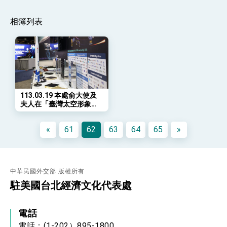
會 強調以實力守護台海和平 以決心掌握國家
命運
變局中 奮起的新臺灣 總統發表國慶演說
相簿列表
總統發表執政周年談話 盼面對未來挑戰 堅持
團結 迎風轉型 穩健前行
賴總統就職演說影片
總統重要談話
113.03.19 本處俞大使及
外交部重要言論
夫人在「臺灣太空形象
館」開館首日偕同仁到場
我國政府將在美國亞利桑納州設立「駐鳳凰城辦
為我業者加油打氣，俞大
事處」，進一步深化台美交流合作
«
61
62
63
64
65
»
使及夫人還特別準備華府
必吃的「喬治城杯子蛋
糕」，慰勞我參展業者
中華民國外交部 版權所有
駐美國台北經濟文化代表處
電話
電話：(1-202）895-1800