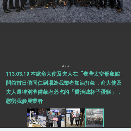
「見證蛻變，分享世界的光華」開幕式，期許數
位轉 型迎向下個50年
總統主持「台美經濟繁榮夥伴對話」記者會 說
明臺美合作三大戰略方向 盼與民主夥伴共同引
領 下一個世代的繁榮
外交部長林佳龍接受印尼「時代雜誌」專訪，闡
述印太安全局勢，籲深化台印尼半導體供應鏈合
作
外交部長林佳龍午宴歡迎美國聯邦參議員蓋耶哥
訪問團
外交部長林佳龍接見美國智庫「德國馬歇爾基金
會」訪問團一行，深化跨大西洋戰略夥伴關係
臺美經貿談判獲階段性成果 卓揆期勉爭取時間完
成「臺美對等貿易協定」簽署
4 / 4
卓揆：臺美關稅談判階段性結果有助臺灣取得有
113.03.19 本處俞大使及夫人在「臺灣太空形象館」
利戰略地位 全力支持「臺美對等貿易協定」簽署
外交部與數位發展部攜手合作，整合台灣雄厚數
開館首日偕同仁到場為我業者加油打氣，俞大使及
位實力，達成固邦榮邦目標
夫人還特別準備華府必吃的「喬治城杯子蛋糕」，
外交部長林佳龍主持第35次「參與亞太經濟合作
策略小組」跨部會會議
慰勞我參展業者
民調顯示多數國人滿意政府外交表現，高度支持
「總合外交」與台歐美日關係深化
總統以「韌性之島，希望之光」為題發表2026新
年談話
總統主持「守護民主台灣國安行動方案」記者