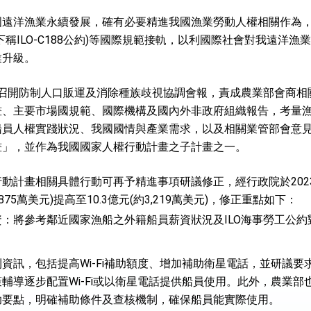
國遠洋漁業永續發展，確有必要精進我國漁業勞動人權相關作為
：自由世界 需要台灣，團結合作方能守護繁榮
稱ILO-C188公約)等國際規範接軌，以利國際社會對我遠洋
業升級。
外交部長林佳龍出席《台灣光華雜誌》50週年慶「見證蛻變，分享世界的光華」開幕
會 說明臺美合作三大戰略方向 盼與民主夥伴共同引領 下一個世代的
30日召開防制人口販運及消除種族歧視協調會報，責成農業部會商
畫、主要市場國規範、國際機構及國內外非政府組織報告，考量
訪，闡述印太安全局勢，籲深化台印尼半導體供應鏈合作
員人權實踐狀況、我國國情與產業需求，以及相關業管部會意見，於
臺灣重要合作夥伴
畫」，並作為我國國家人權行動計畫之子計畫之一。
蓋耶哥訪問團
動計畫相關具體行動可再予精進事項研議修正，經行政院於2023
爾基金會」訪問團一行，深化跨大西洋戰略夥伴關係
75萬美元)提高至10.3億元(約3,219萬美元)，修正重點如下：
：將參考鄰近國家漁船之外籍船員薪資狀況及ILO海事勞工公
時間完成「臺美對等貿易協定」簽署
。
取得有利戰略地位 全力支持「臺美對等貿易協定」簽署
資訊，包括提高Wi-Fi補助額度、增加補助衛星電話，並研議
雄厚數位實力，達成固邦榮邦目標
輔導逐步配置Wi-Fi或以衛星電話提供船員使用。此外，農業
助要點，明確補助條件及查核機制，確保船員能實際使用。
濟合作策略小組」跨部會會議