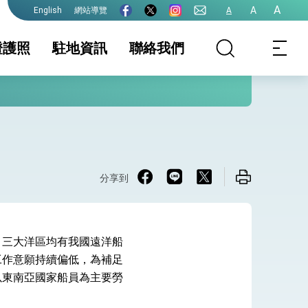
A
A
網站導覽
A
English
證護照
駐地資訊
聯絡我們
美國代表處及駐
家相關資訊
領務線上預約時間
簽證及入境須知
領事規費收費一覽
生活資訊
護全球健康的創新能量
其他辦事處 領務
表
區表
保及性平諮詢機
行事曆
照
簽證
文件證明
分享到
區免試申換駕照
旅遊資訊
出具辦理免除J-1
區
簽證返國義務（J-
1 Visa waiver）
，三大洋區均有我國遠洋船
院全力支持並盡速通過
工作意願持續偏低，為補足
以東南亞國家船員為主要勞