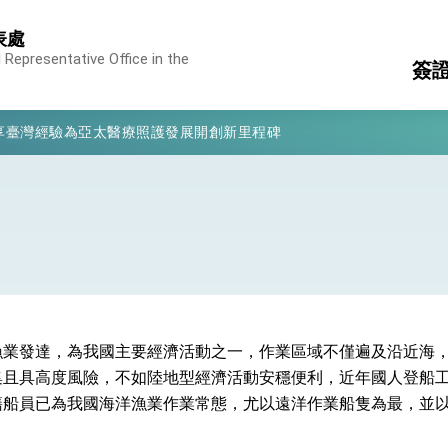
表處
 Representative Office in the
簽
凰城辦事處」，進一步深化台美交流合作
享臺灣經驗為亞太醫療照護發展開創新里程碑
駐
國
亮世界」及「台灣智慧醫療與健康產業展」預告短片，向世界展現台灣守
美
轄
消
構
有權利走向世界 盼與理念相近國家共同維護國際秩序
護
行國是訪問
轄
專
結、為國家邁出合作第一步
漁業發達，為我國主要經濟活動之一，作業區域不僅遍及沿近海
大歷史性突破 總統強調將以3大面向加速臺灣經濟轉型升級 籲請立
集且具高度風險，不如陸地型經濟活動安穩便利，近年國人登船
籍船員已為我國海洋漁業作業常態，尤以遠洋作業船隻為最，並
%且不疊加 我輸美2072項產品豁免對等關稅