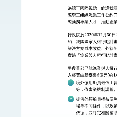
總統接受「法新社」（AFP）專訪內容
為端正國際視聽，維護我
外交部長林佳龍於《外交事務》撰文指出
際勞工組織漁業工作公約(下
際漁撈專業人才，推動產
總統主持「台美經濟繁榮夥伴對話」記者
行政院於2020年12月
約、我國國家人權行動計
外交部長林佳龍接受印尼「時代雜誌」專
解決方案成本效益、外籍船
副總統接見美參議員蓋耶哥 強調美國是
實施「漁業與人權行動計
外交部長林佳龍午宴歡迎美國聯邦參議員
另農業部已就漁業與人權行
外交部長林佳龍接見美國智庫「德國馬歇
入經費由新臺幣6億元(約1,8
境外僱用船員最低工資
臺美經貿談判獲階段性成果 卓揆期勉爭取
等，依審議機制調整
卓揆：臺美關稅談判階段性結果有助臺灣
提供外籍船員權益便利
外交部與數位發展部攜手合作，整合台灣
場等不同條件，以政策
依循，並訂定相關補
外交部長林佳龍主持第35次「參與亞太經