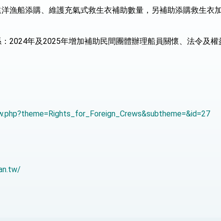
遠洋漁船添購、維護充氣式救生衣補助數量，另補助添購救生衣
度支持「總合外交」與台歐美日關係深化
總統以「韌性之島，希望之光」為題發表2026新 年談話
：2024年及2025年增加補助民間團體辦理船員關懷、法令及權
記者會 強調以實力守護台海和平 以決心掌握國家命運
說
 堅持團結 迎風轉型 穩健前行
iew.php?theme=Rights_for_Foreign_Crews&subtheme=&id=27
an.tw/
凰城辦事處」，進一步深化台美交流合作