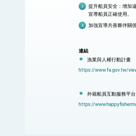
提升船員安全：增加
民調顯示多數國人滿意政府外交表現，高
宣導船員正確使用。
加強宣導共善夥伴關係
總統主持「守護民主台灣國安行動方案」
變局中 奮起的新臺灣 總統發表國慶演
連結
漁業與人權行動計畫
總統發表執政周年談話 盼面對未來挑戰
https://www.fa.gov.tw/v
賴總統就職演說影片
總統重要談話
外籍船員互動服務平台
外交部重要言論
https://www.happyfisherm
我國政府將在美國亞利桑納州設立「駐鳳