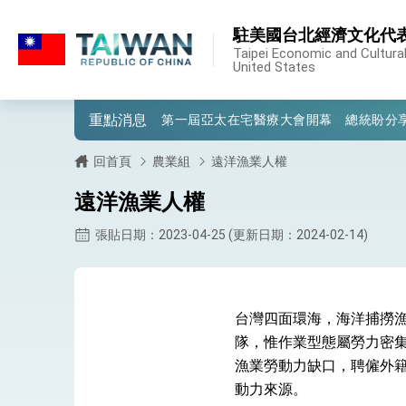
:::
駐美國台北經濟文化代
:::
外交部重要言論
Taipei Economic and Cultural
United States
我國政府將在美國亞利桑納州設立「駐鳳
重點消息
第一屆亞太在宅醫療大會開幕 總統盼分
外交部發布WHA文宣影片「台灣醫療點
回首頁
農業組
遠洋漁業人權
總統出訪史瓦帝尼返國談話 強調臺灣人
遠洋漁業人權
堅定走向世界 賴總統抵達史瓦帝尼王國進
張貼日期：2023-04-25 (更新日期：2024-02-14)
總統與五院院長新春茶敘 盼化分歧為團
總統農曆春節談話
台灣四面環海，海洋捕撈
台美貿易協議完成簽署達成6大目標、創5
隊，惟作業型態屬勞力密
漁業勞動力缺口，聘僱外
臺美簽署「對等貿易協定」確立對等關稅15
動力來源。