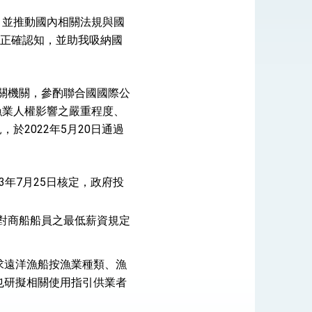
，並推動國內相關法規與國
漁業正確認知，並助我吸納國
式，期許數位轉 型迎向下個50年
繁榮
相關機關，參酌聯合國國際公
漁業人權影響之嚴重程度、
2022年5月20日通過
年7月25日核定，政府投
約對商船船員之最低薪資規定
要求遠洋漁船按漁業種類、漁
部也研擬相關使用指引供業者