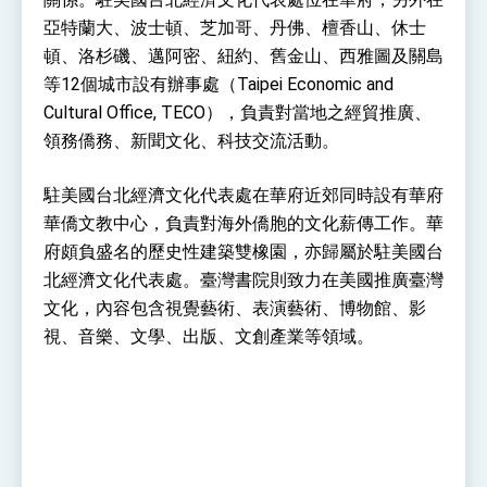
位實力，達成固邦榮邦目標
亞特蘭大、波士頓、芝加哥、丹佛、檀香山、休士
外交部長林佳龍主持第35次「參與亞太經濟合作
策略小組」跨部會會議
頓、洛杉磯、邁阿密、紐約、舊金山、西雅圖及關島
民調顯示多數國人滿意政府外交表現，高度支持
等12個城市設有辦事處（Taipei Economic and
「總合外交」與台歐美日關係深化
Cultural Office, TECO），負責對當地之經貿推廣、
總統以「韌性之島，希望之光」為題發表2026新
年談話
領務僑務、新聞文化、科技交流活動。
總統主持「守護民主台灣國安行動方案」記者
會 強調以實力守護台海和平 以決心掌握國家
駐美國台北經濟文化代表處在華府近郊同時設有華府
命運
變局中 奮起的新臺灣 總統發表國慶演說
華僑文教中心，負責對海外僑胞的文化薪傳工作。華
總統發表執政周年談話 盼面對未來挑戰 堅持
府頗負盛名的歷史性建築雙橡園，亦歸屬於駐美國台
團結 迎風轉型 穩健前行
北經濟文化代表處。臺灣書院則致力在美國推廣臺灣
賴總統就職演說影片
文化，內容包含視覺藝術、表演藝術、博物館、影
視、音樂、文學、出版、文創產業等領域。
總統重要談話
外交部重要言論
我國政府將在美國亞利桑納州設立「駐鳳凰城辦
事處」，進一步深化台美交流合作