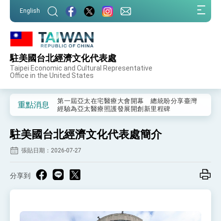
:::
English
:::
駐美國台北經濟文化代表處
外交部重要言論
Taipei Economic and Cultural Representative
Office in the United States
我國政府將在美國亞利桑納州設立「駐鳳凰城辦
事處」，進一步深化台美交流合作
第一屆亞太在宅醫療大會開幕 總統盼分享臺灣
重點消息
經驗為亞太醫療照護發展開創新里程碑
外交部發布WHA文宣影片「台灣醫療點亮世界」
及「台灣智慧醫療與健康產業展」預告短片，向
駐美國台北經濟文化代表處簡介
世界展現台灣守護全球健康的創新能量
總統出訪史瓦帝尼返國談話 強調臺灣人有權利
走向世界 盼與理念相近國家共同維護國際秩序
張貼日期：2026-07-27
堅定走向世界 賴總統抵達史瓦帝尼王國進行國是
訪問
分享到
總統與五院院長新春茶敘 盼化分歧為團結、為
國家邁出合作第一步
總統農曆春節談話
台美貿易協議完成簽署達成6大目標、創5大歷史