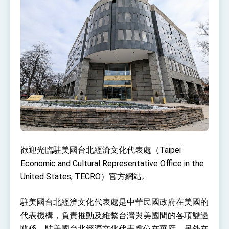
性突破 總統強調將以3大面向加速臺灣經濟轉型
升級 籲請立院全力支持並盡速通過
臺美簽署「對等貿易協定」確立對等關稅15%且不
疊加 我輸美2072項產品豁免對等關稅
總統接受「法新社」（AFP）專訪內容
外交部長林佳龍於《外交事務》撰文指出：自由
世界 需要台灣，團結合作方能守護繁榮
外交部長林佳龍出席《台灣光華雜誌》50週年慶
「見證蛻變，分享世界的光華」開幕式，期許數
位轉 型迎向下個50年
總統主持「台美經濟繁榮夥伴對話」記者會 說
明臺美合作三大戰略方向 盼與民主夥伴共同引
領 下一個世代的繁榮
外交部長林佳龍接受印尼「時代雜誌」專訪，闡
述印太安全局勢，籲深化台印尼半導體供應鏈合
作
外交部長林佳龍午宴歡迎美國聯邦參議員蓋耶哥
歡迎光臨駐美國台北經濟文化代表處（Taipei
訪問團
外交部長林佳龍接見美國智庫「德國馬歇爾基金
Economic and Cultural Representative Office in the
會」訪問團一行，深化跨大西洋戰略夥伴關係
United States, TECRO）官方網站。
臺美經貿談判獲階段性成果 卓揆期勉爭取時間完
成「臺美對等貿易協定」簽署
駐美國台北經濟文化代表處是中華民國政府在美國的
卓揆：臺美關稅談判階段性結果有助臺灣取得有
利戰略地位 全力支持「臺美對等貿易協定」簽署
代表機構，負責推動及維繫台灣與美國間的各項雙邊
外交部與數位發展部攜手合作，整合台灣雄厚數
關係。駐美國台北經濟文化代表處位在華府，另外在