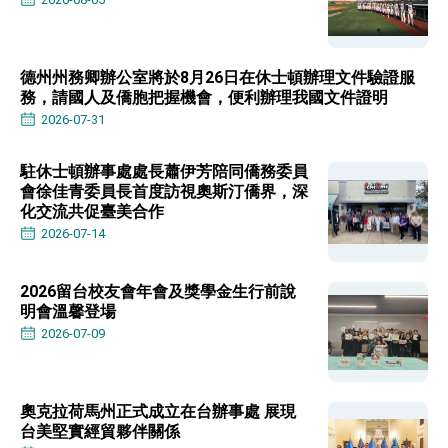
利戰略地位 全力支持「臺美對等貿易協定」簽署
外交部與數位發展部攜手合作，整合台灣雄厚數
位實力，達成固邦榮邦目標
外交部長林佳龍主持第35次「參與亞太經濟合作
德州州務卿辦公室將於8月26日在休士頓辦理文件驗證服
策略小組」跨部會會議
務，請國人及僑胞把握機會，便利辦理我國文件證明
民調顯示多數國人滿意政府外交表現，高度支持
2026-07-31
「總合外交」與台歐美日關係深化
總統以「韌性之島，希望之光」為題發表2026新
年談話
駐休士頓辦事處處長蕭伊芳陪同僑務委員
總統主持「守護民主台灣國安行動方案」記者
會徐佳青委員長首度訪視奧斯汀僑界，深
會 強調以實力守護台海和平 以決心掌握國家
化交流共促臺美合作
命運
2026-07-14
變局中 奮起的新臺灣 總統發表國慶演說
總統發表執政周年談話 盼面對未來挑戰 堅持
團結 迎風轉型 穩健前行
2026留台校友會年會及獎學金生行前說
明會溫馨登場
賴總統就職演說影片
2026-07-09
總統重要談話
外交部重要言論
奧克拉荷馬州正式成立在台辦事處 展現
我國政府將在美國亞利桑納州設立「駐鳳凰城辦
台美堅實經貿夥伴關係
事處」，進一步深化台美交流合作