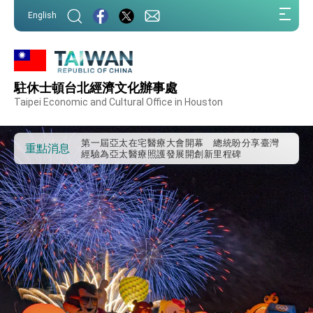
:::
English
駐休士頓台北經濟文化辦事處
外交部重要言論
Taipei Economic and Cultural Office in Houston
我國政府將在美國亞利桑納州設立「駐鳳凰城辦
事處」，進一步深化台美交流合作
第一屆亞太在宅醫療大會開幕 總統盼分享臺灣
重點消息
經驗為亞太醫療照護發展開創新里程碑
外交部發布WHA文宣影片「台灣醫療點亮世界」
及「台灣智慧醫療與健康產業展」預告短片，向
世界展現台灣守護全球健康的創新能量
總統出訪史瓦帝尼返國談話 強調臺灣人有權利
走向世界 盼與理念相近國家共同維護國際秩序
堅定走向世界 賴總統抵達史瓦帝尼王國進行國是
訪問
總統與五院院長新春茶敘 盼化分歧為團結、為
國家邁出合作第一步
總統農曆春節談話
台美貿易協議完成簽署達成6大目標、創5大歷史