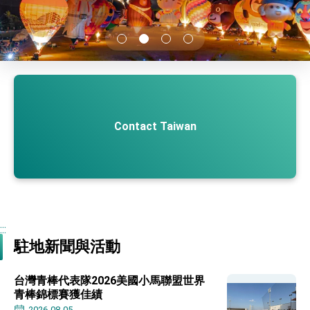
性突破 總統強調將以3大面向加速臺灣經濟轉型
升級 籲請立院全力支持並盡速通過
臺美簽署「對等貿易協定」確立對等關稅15%且不
疊加 我輸美2072項產品豁免對等關稅
總統接受「法新社」（AFP）專訪內容
外交部長林佳龍於《外交事務》撰文指出：自由
世界 需要台灣，團結合作方能守護繁榮
外交部長林佳龍出席《台灣光華雜誌》50週年慶
「見證蛻變，分享世界的光華」開幕式，期許數
Contact Taiwan
位轉 型迎向下個50年
總統主持「台美經濟繁榮夥伴對話」記者會 說
明臺美合作三大戰略方向 盼與民主夥伴共同引
領 下一個世代的繁榮
外交部長林佳龍接受印尼「時代雜誌」專訪，闡
述印太安全局勢，籲深化台印尼半導體供應鏈合
作
副總統接見美參議員蓋耶哥 強調美國是臺灣重
要合作夥伴
外交部長林佳龍午宴歡迎美國聯邦參議員蓋耶哥
:::
訪問團
駐地新聞與活動
外交部長林佳龍接見美國智庫「德國馬歇爾基金
會」訪問團一行，深化跨大西洋戰略夥伴關係
臺美經貿談判獲階段性成果 卓揆期勉爭取時間完
台灣青棒代表隊2026美國小馬聯盟世界
成「臺美對等貿易協定」簽署
青棒錦標賽獲佳績
卓揆：臺美關稅談判階段性結果有助臺灣取得有
2026-08-05