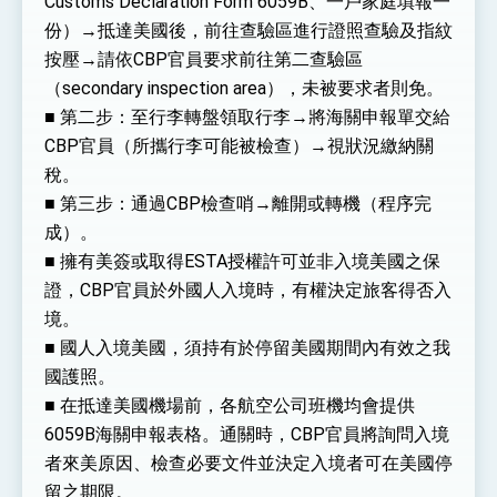
Customs Declaration Form 6059B、一戶家庭填報一
份）→抵達美國後，前往查驗區進行證照查驗及指紋
按壓→請依CBP官員要求前往第二查驗區
（secondary inspection area），未被要求者則免。
■ 第二步：至行李轉盤領取行李→將海關申報單交給
CBP官員（所攜行李可能被檢查）→視狀況繳納關
稅。
■ 第三步：通過CBP檢查哨→離開或轉機（程序完
成）。
■ 擁有美簽或取得ESTA授權許可並非入境美國之保
證，CBP官員於外國人入境時，有權決定旅客得否入
境。
■ 國人入境美國，須持有於停留美國期間內有效之我
國護照。
■ 在抵達美國機場前，各航空公司班機均會提供
6059B海關申報表格。通關時，CBP官員將詢問入境
者來美原因、檢查必要文件並決定入境者可在美國停
留之期限。