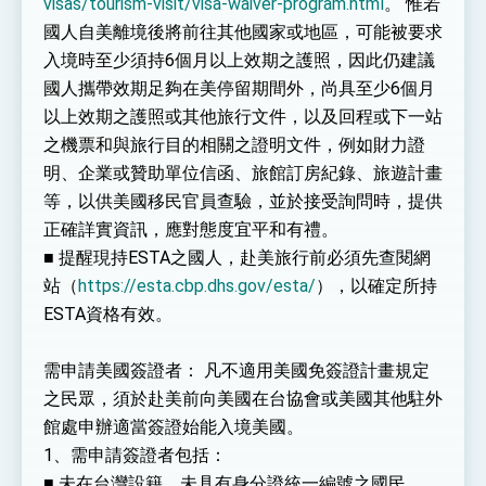
visas/tourism-visit/visa-waiver-program.html
。 惟若
國人自美離境後將前往其他國家或地區，可能被要求
入境時至少須持6個月以上效期之護照，因此仍建議
國人攜帶效期足夠在美停留期間外，尚具至少6個月
以上效期之護照或其他旅行文件，以及回程或下一站
之機票和與旅行目的相關之證明文件，例如財力證
明、企業或贊助單位信函、旅館訂房紀錄、旅遊計畫
等，以供美國移民官員查驗，並於接受詢問時，提供
正確詳實資訊，應對態度宜平和有禮。
■ 提醒現持ESTA之國人，赴美旅行前必須先查閱網
站（
https://esta.cbp.dhs.gov/esta/
），以確定所持
ESTA資格有效。
需申請美國簽證者： 凡不適用美國免簽證計畫規定
之民眾，須於赴美前向美國在台協會或美國其他駐外
館處申辦適當簽證始能入境美國。
1、需申請簽證者包括：
■ 未在台灣設籍，未具有身分證統一編號之國民。