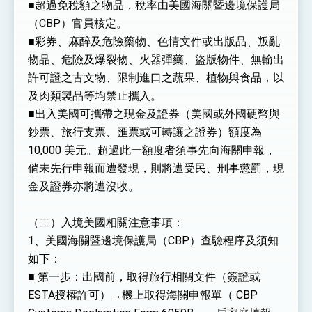
■超過免稅額之物品，稅率由美國海關暨邊境保護局
（CBP）官員核定。
■彩券、麻醉及危險藥物、色情文件或出版品、叛亂
物品、危險及爆裂物、火器彈藥、盜版物件、無輸出
許可證之古文物、限制進口之蔬果、植物與食品，以
及肉類製品等均禁止攜入。
■出入美國可攜帶之現金及證券（美國或外國硬幣與
鈔票、旅行支票、匯票或可轉讓之證券）額度為
10,000 美元。超過此一額度者須事先向海關申報，
倘未先行申報而遭發現，則將遭受民、刑事懲罰，現
金及證券亦將遭沒收。
（二）入境美國相關注意事項：
1、美國海關暨邊境保護局（CBP）查驗程序及須知
如下：
■ 第一步：出國前，取得旅行相關文件（簽證或
ESTA授權許可）→機上取得海關申報單（ CBP