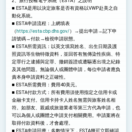
2、旅行授權電子系統（ESTA）之說明
■ ESTA是用以決定旅客是否有資格以VWP赴美之自
動化系統。
■ ESTA申請流程：上網填表
（
https://esta.cbp.dhs.gov/
）→提出申請→記下申
請號碼→付款→檢視申請狀態。
■ ESTA所需資訊：以英文填寫姓名、出生日期及護
照資訊等生物特徵資料，並回答有無傳染性疾病、特
定罪行之逮捕與定罪、撤銷簽證或遭驅逐出境之紀錄
及其他問題。無論個人或團體申請，每位申請者應負
責本身申請資料之正確性。
■ ESTA所需費用：費用40美元。
■ ESTA付款方式：所有費用須使用指定之信用卡或
金融卡支付。信用卡持卡人姓名無需與旅客姓名相
符。如朋友、親戚或旅遊業者等第三方代為申請，也
可以為個人或團體之申請支付相關費用。申請案將在
取得付款資料後，才會處理。
■ ESTA申請回應：多數情況下，ESTA幾可立即確認