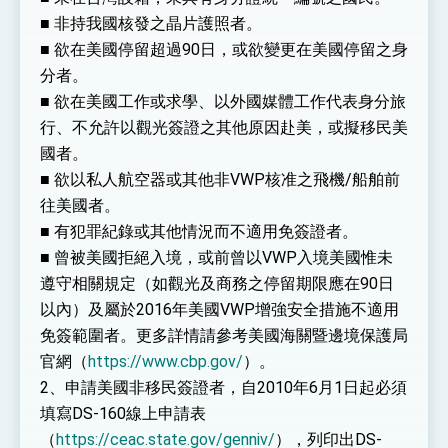
■ 非持我國核發之晶片護照者。
■ 欲在美國停留超過90日，或欲變更在美國停留之身
分者。
■ 欲在美國工作或求學、以外國媒體工作代表身分旅
行、不允許以觀光簽證之其他原因赴美，或擬移民美
國者。
■ 欲以私人航空器或其他非VWP核准之飛機/船舶前
往美國者。
■ 有犯罪紀錄或其他情況而不適用免簽證者。
■ 曾被美國拒絕入境，或前曾以VWP入境美國惟未
遵守相關規定（如觀光及商務之停留期限應在90日
以內）及屬於2016年美國VWP增強安全措施不適用
免簽範圍者。更多詳情請參考美國海關暨邊境保護局
官網（
https://www.cbp.gov/
）。
2、申請美國非移民簽證者，自2010年6月1日起必須
填寫DS-160線上申請表
（
https://ceac.state.gov/genniv/
），列印出DS-