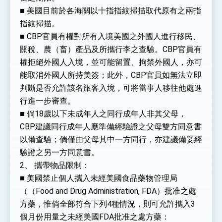
■ 美國目前於各海關以十指指紋掃描取代原有之兩指
指紋掃描。
■ CBP官員有權對所有入境美國之外國人進行移民、
關稅、農（畜）產品及所攜行李之查驗。CBP官員有
權拒絕外國人入境，並可能留置、拘禁外國人，亦可
能取消外國人所持美簽；此外，CBP官員如無法立即
判斷是否允許該名旅客入境，可將當事人移往他處進
行進一步審查。
■ 倘18歲以下未成年人之同行成年人非其父母，
CBP建議同行成年人應準備經驗證之父母雙方同意書
以備查驗；倘僅由父母其中一方同行，亦建議備妥經
驗證之另一方同意書。
2、 攜帶物品限制：
■ 美國禁止個人攜入未經美國食品藥物管理局
（（Food and Drug Administration, FDA）批准之處
方藥，惟倘全部符合下列4種情況，則可允許攜入3
個月份用量之未經美國FDA批准之處方藥：