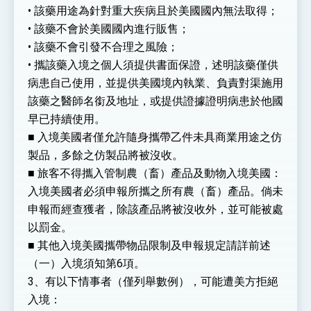
• 該藥用途為針對重大疾病且於美國國內無法取得；
• 該藥不會於美國國內進行販售；
• 該藥不會引發不合理之風險；
• 攜該藥入境之個人須提供書面保證，述明該藥僅供
病患自己使用，並提供美國境內執業、負責對渠施用
該藥之醫師名銜及地址，或提供證據證明病患於他國
早已持續使用。
■ 入境美國者僅允許隨身攜帶乙件未具商業用途之仿
製品，多餘之仿製品將被沒收。
■ 旅客不得攜入管制農（畜）產品及動物入境美國：
入境美國者必須申報所攜之所有農（畜）產品。倘未
申報而經查獲者，除該產品將被沒收外，並可能被處
以罰金。
■ 其他入境美國攜帶物品限制及申報規定請詳前述
（一）入境須知第6項。
3、有以下情事者（僅列舉數例），可能遭美方拒絕
入境：