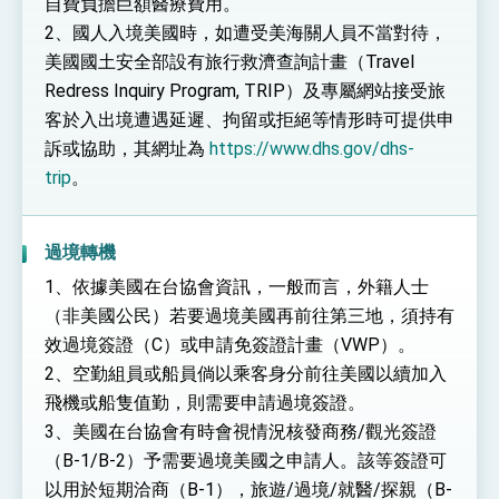
自費負擔巨額醫療費用。
2、國人入境美國時，如遭受美海關人員不當對待，
美國國土安全部設有旅行救濟查詢計畫（Travel
Redress Inquiry Program, TRIP）及專屬網站接受旅
客於入出境遭遇延遲、拘留或拒絕等情形時可提供申
訴或協助，其網址為
https://www.dhs.gov/dhs-
trip
。
過境轉機
1、依據美國在台協會資訊，一般而言，外籍人士
（非美國公民）若要過境美國再前往第三地，須持有
效過境簽證（C）或申請免簽證計畫（VWP）。
2、空勤組員或船員倘以乘客身分前往美國以續加入
飛機或船隻值勤，則需要申請過境簽證。
3、美國在台協會有時會視情況核發商務/觀光簽證
（B-1/B-2）予需要過境美國之申請人。該等簽證可
以用於短期洽商（B-1），旅遊/過境/就醫/探親（B-