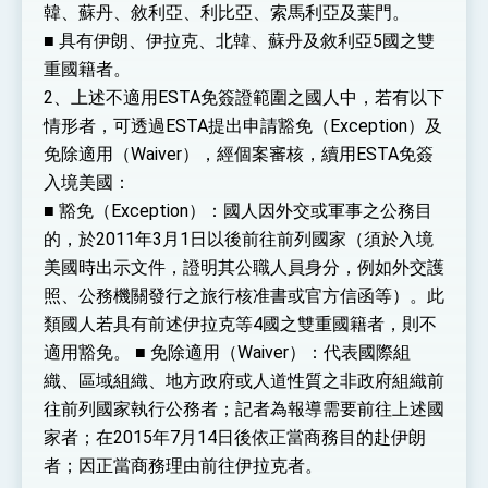
韓、蘇丹、敘利亞、利比亞、索馬利亞及葉門。
■ 具有伊朗、伊拉克、北韓、蘇丹及敘利亞5國之雙
重國籍者。
2、上述不適用ESTA免簽證範圍之國人中，若有以下
情形者，可透過ESTA提出申請豁免（Exception）及
免除適用（Waiver），經個案審核，續用ESTA免簽
入境美國：
■ 豁免（Exception）：國人因外交或軍事之公務目
的，於2011年3月1日以後前往前列國家（須於入境
美國時出示文件，證明其公職人員身分，例如外交護
照、公務機關發行之旅行核准書或官方信函等）。此
類國人若具有前述伊拉克等4國之雙重國籍者，則不
適用豁免。 ■ 免除適用（Waiver）：代表國際組
織、區域組織、地方政府或人道性質之非政府組織前
往前列國家執行公務者；記者為報導需要前往上述國
家者；在2015年7月14日後依正當商務目的赴伊朗
者；因正當商務理由前往伊拉克者。