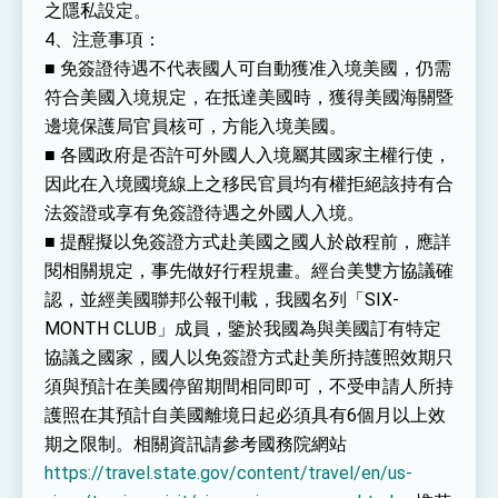
之隱私設定。
4、注意事項：
■ 免簽證待遇不代表國人可自動獲准入境美國，仍需
符合美國入境規定，在抵達美國時，獲得美國海關暨
邊境保護局官員核可，方能入境美國。
■ 各國政府是否許可外國人入境屬其國家主權行使，
因此在入境國境線上之移民官員均有權拒絕該持有合
法簽證或享有免簽證待遇之外國人入境。
■ 提醒擬以免簽證方式赴美國之國人於啟程前，應詳
閱相關規定，事先做好行程規畫。經台美雙方協議確
認，並經美國聯邦公報刊載，我國名列「SIX-
MONTH CLUB」成員，鑒於我國為與美國訂有特定
協議之國家，國人以免簽證方式赴美所持護照效期只
須與預計在美國停留期間相同即可，不受申請人所持
護照在其預計自美國離境日起必須具有6個月以上效
期之限制。相關資訊請參考國務院網站
https://travel.state.gov/content/travel/en/us-