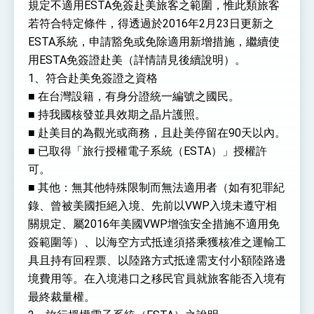
位實力，達成固邦榮邦目標
規定不適用ESTA免簽赴美旅客之範圍，惟此類旅客
外交部長林佳龍主持第35次「參與亞太經濟合作
若符合特定條件，得透過於2016年2月23日更新之
策略小組」跨部會會議
ESTA系統，申請豁免或免除適用新增措施，繼續使
民調顯示多數國人滿意政府外交表現，高度支持
用ESTA免簽證赴美（詳情請見後續說明）。
「總合外交」與台歐美日關係深化
總統以「韌性之島，希望之光」為題發表2026新
1、符合赴美免簽證之資格
年談話
■ 在台灣設籍，有身分證統一編號之國民。
總統主持「守護民主台灣國安行動方案」記者
■ 持我國核發並具效期之晶片護照。
會 強調以實力守護台海和平 以決心掌握國家
命運
■ 赴美目的為觀光或商務，且赴美停留在90天以內。
變局中 奮起的新臺灣 總統發表國慶演說
■ 已取得「旅行授權電子系統（ESTA）」授權許
總統發表執政周年談話 盼面對未來挑戰 堅持
可。
團結 迎風轉型 穩健前行
■ 其他：無其他特殊限制而無法適用者（如有犯罪紀
賴總統就職演說影片
錄、曾被美國拒絕入境、先前以VWP入境未遵守相
總統重要談話
關規定、屬2016年美國VWP增強安全措施不適用免
簽範圍等）、以海空方式抵達須搭乘獲核准之運輸工
外交部重要言論
具且持有回程票、以陸路方式抵達需支付小額陸路邊
我國政府將在美國亞利桑納州設立「駐鳳凰城辦
境費用等。在入境港口之移民官員就旅客能否入境有
事處」，進一步深化台美交流合作
最終裁量權。