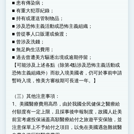
■ 患有傳染病；
■ 有重大犯罪紀錄；
■ 持有或運送管制物品；
■ 涉及恐怖主義活動或恐怖主義組織；
■ 曾從事人口販運或偷渡；
■ 曾涉及洗錢；
■ 無足夠生活費用；
■ 過去曾遭美方驅逐出境或逾期停留；
【可能涉及上述各點（除第4點涉及恐怖主義活動或
恐怖主義組織外）而欲入境美國者，仍可於事前申請
暫時入境，惟美方審核期可長達一年。】
（三）其他注意事項：
1、美國醫療費用高昂，由於我國全民健保之醫療給
付額度有一定上限，且採事後申報制度，故國人赴美
前宜考慮投保涵蓋高額醫療給付之旅遊平安保險，並
注意保單上不予給付之項目，以免在美國遇急難就醫