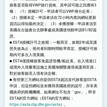
旅客是否取得VWP旅行資格。其申請可能之回應有3
種： （1）授權許可－申請者可以VWP身分赴美；
（2）授權未定－申請者須在72小時內查詢網站更新
資訊以得知最終決定； （3）未獲授權－申請者須至
美國在台協會台北辦事處或美國使領館申請B1/B2簽
證。
■ ESTA授權許可之效期：一般而言，效期2年或至護
照失效為止，視何者到期時間較早而定。授權許可效
期內可多次入境美國。
■ ESTA僅授權旅客免簽證登機/船赴美。在入境港口
或境外入境審查設施之美國海關暨邊境保護局官員，
對於旅客能否入境有決定權。
■ 有些第三方網站亦提供ESTA資訊並代旅客提ESTA
申請，但這些網站並未獲得美國政府的認可，亦非美
國政府的附屬機構。如果網址不包含「gov」，即非
ESTA的官方網站（ESTA的官方網站：
https://esta.cbp.dhs.gov/esta
）。