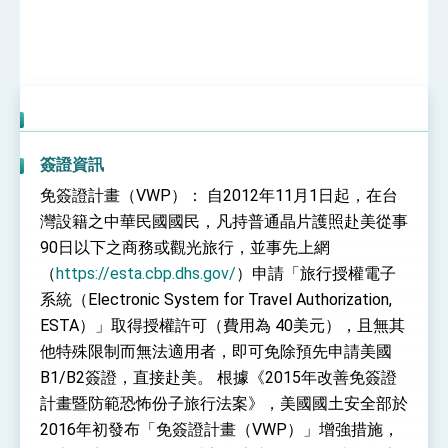
性突破 總統強調將以3大面向加速臺灣經濟轉型
升級 籲請立院全力支持並盡速通過
臺美簽署「對等貿易協定」確立對等關稅15%且不
疊加 我輸美2072項產品豁免對等關稅
總統接受「法新社」（AFP）專訪內容
外交部長林佳龍於《外交事務》撰文指出：自由
世界 需要台灣，團結合作方能守護繁榮
外交部長林佳龍出席《台灣光華雜誌》50週年慶
簽證資訊
「見證蛻變，分享世界的光華」開幕式，期許數
位轉 型迎向下個50年
免簽證計畫（VWP）： 自2012年11月1日起，在台
總統主持「台美經濟繁榮夥伴對話」記者會 說
明臺美合作三大戰略方向 盼與民主夥伴共同引
灣設籍之中華民國國民，凡持普通晶片護照赴美從事
領 下一個世代的繁榮
外交部長林佳龍接受印尼「時代雜誌」專訪，闡
90日以下之商務或觀光旅行，並事先上網
述印太安全局勢，籲深化台印尼半導體供應鏈合
作
（
https://esta.cbp.dhs.gov/
）申請「旅行授權電子
外交部長林佳龍午宴歡迎美國聯邦參議員蓋耶哥
訪問團
系統（Electronic System for Travel Authorization,
外交部長林佳龍接見美國智庫「德國馬歇爾基金
ESTA）」取得授權許可（費用為 40美元），且無其
會」訪問團一行，深化跨大西洋戰略夥伴關係
他特殊限制而無法適用者，即可免除預先申請美國
臺美經貿談判獲階段性成果 卓揆期勉爭取時間完
成「臺美對等貿易協定」簽署
B1/B2簽證，直接赴美。 根據《2015年改善免簽證
卓揆：臺美關稅談判階段性結果有助臺灣取得有
計畫暨防範恐怖份子旅行法案》，美國國土安全部於
利戰略地位 全力支持「臺美對等貿易協定」簽署
2016年初發布「免簽證計畫（VWP）」增強措施，
外交部與數位發展部攜手合作，整合台灣雄厚數