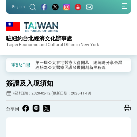
:::
English
:::
駐紐約台北經濟文化辦事處
外交部重要言論
Taipei Economic and Cultural Office in New York
我國政府將在美國亞利桑納州設立「駐鳳凰城辦
事處」，進一步深化台美交流合作
第一屆亞太在宅醫療大會開幕 總統盼分享臺灣
重點消息
經驗為亞太醫療照護發展開創新里程碑
外交部發布WHA文宣影片「台灣醫療點亮世界」
及「台灣智慧醫療與健康產業展」預告短片，向
簽證及入境須知
世界展現台灣守護全球健康的創新能量
總統出訪史瓦帝尼返國談話 強調臺灣人有權利
走向世界 盼與理念相近國家共同維護國際秩序
張貼日期：2020-02-12 (更新日期：2025-11-18)
堅定走向世界 賴總統抵達史瓦帝尼王國進行國是
訪問
分享到
總統與五院院長新春茶敘 盼化分歧為團結、為
國家邁出合作第一步
總統農曆春節談話
台美貿易協議完成簽署達成6大目標、創5大歷史