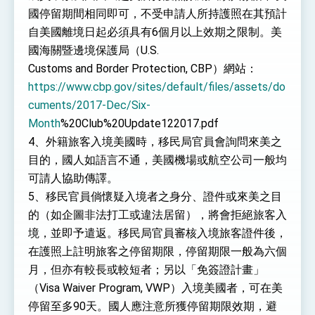
國停留期間相同即可，不受申請人所持護照在其預計
自美國離境日起必須具有6個月以上效期之限制。美
國海關暨邊境保護局（U.S.
Customs and Border Protection, CBP）網站：
https://www.cbp.gov/sites/default/files/assets/do
cuments/2017-Dec/Six-
Month
%20Club%20Update122017.pdf
4、外籍旅客入境美國時，移民局官員會詢問來美之
目的，國人如語言不通，美國機場或航空公司一般均
可請人協助傳譯。
5、移民官員倘懷疑入境者之身分、證件或來美之目
的（如企圖非法打工或違法居留），將會拒絕旅客入
境，並即予遣返。移民局官員審核入境旅客證件後，
在護照上註明旅客之停留期限，停留期限一般為六個
月，但亦有較長或較短者；另以「免簽證計畫」
（Visa Waiver Program, VWP）入境美國者，可在美
停留至多90天。國人應注意所獲停留期限效期，避