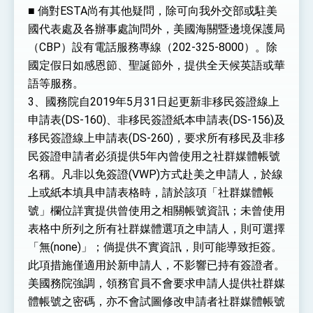
■ 倘對ESTA尚有其他疑問，除可向我外交部或駐美
國代表處及各辦事處詢問外，美國海關暨邊境保護局
（CBP）設有電話服務專線（202-325-8000）。除
國定假日如感恩節、聖誕節外，提供全天候英語或華
語等服務。
3、國務院自2019年5月31日起更新非移民簽證線上
申請表(DS-160)、非移民簽證紙本申請表(DS-156)及
移民簽證線上申請表(DS-260)，要求所有移民及非移
民簽證申請者必須提供5年內曾使用之社群媒體帳號
名稱。凡非以免簽證(VWP)方式赴美之申請人，於線
上或紙本填具申請表格時，請於該項「社群媒體帳
號」欄位詳實提供曾使用之相關帳號資訊；未曾使用
表格中所列之所有社群媒體選項之申請人，則可選擇
「無(none)」；倘提供不實資訊，則可能導致拒簽。
此項措施僅適用於新申請人，不影響已持有簽證者。
美國務院強調，領務官員不會要求申請人提供社群媒
體帳號之密碼，亦不會試圖修改申請者社群媒體帳號