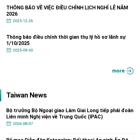
Affairs
THÔNG BÁO VỀ VIỆC ĐIỀU CHỈNH LỊCH NGHỈ LỄ NĂM
Taiwan government to open office in Arizona,
2026
advancing Taiwan-US exchanges and
cooperation
2025-12-26
Thông báo điều chỉnh thời gian thụ lý hồ sơ lãnh sự
1/10/2025
2025-09-30
more
Taiwan News
Bộ trưởng Bộ Ngoại giao Lâm Giai Long tiếp phái đoàn
Liên minh Nghị viện về Trung Quốc (IPAC)
2026-08-07