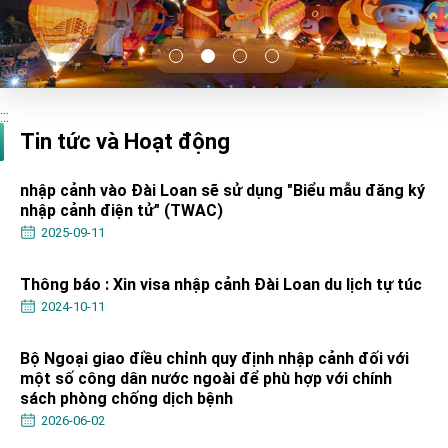
TIBE
President Lai meets US delegation led by
Senator Ruben Gallego
MOFA, MODA team up to promote integrated
diplomacy
:::
EY details tariff negotiations with U.S.
Tin tức và Hoạt động
FM Lin hosts ABAC representatives
nhập cảnh vào Đài Loan sẽ sử dụng "Biểu mẫu đăng ký
MOFA poll shows widespread support for
nhập cảnh điện tử" (TWAC)
government diplomacy approach
2025-09-11
President Lai delivers 2026 New Year’s
Address
Presidential Office thanks US President
Thông báo : Xin visa nhập cảnh Đài Loan du lịch tự túc
Trump for signing Taiwan Assurance
2024-10-11
Implementation Act
President Lai delivers 2025 National Day
Address
Bộ Ngoại giao điều chỉnh quy định nhập cảnh đối với
Presidential Inauguration Speech
một số công dân nước ngoài để phù hợp với chính
sách phòng chống dịch bệnh
Major speeches
2026-06-02
Important Remarks of the Ministry of Foreign