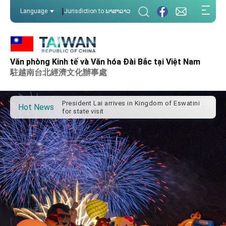
:::
|
Language
Jurisdiction to ພາສາລາວ
Văn phòng Kinh tế và Văn hóa Đài Bắc tại Việt Nam
Important Remarks of the Ministry of Foreign
Affairs
駐越南台北經濟文化辦事處
Taiwan government to open office in Arizona,
advancing Taiwan-US exchanges and
cooperation
President Lai arrives in Kingdom of Eswatini
Hot News
for state visit
VP Hsiao addresses 41st Space Symposium
Taiwan’s economic growth is a priority for
President Lai
President Lai’s remarks for Lunar New Year
President Lai interviewed by AFP
President Lai holds press conference on
Taiwan- US Economic Prosperity Partnership
Dialogue
FM Lin attends Taiwan Panorama exhibit at