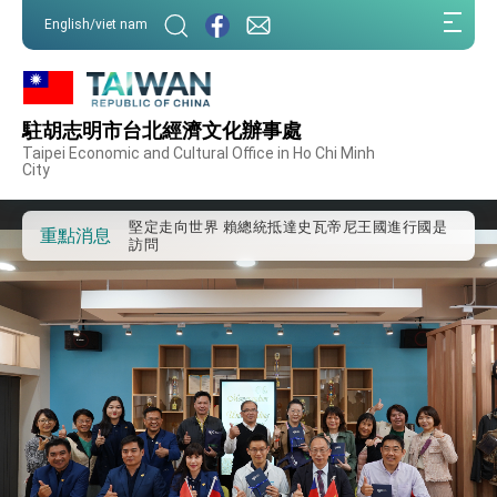
:::
外交部重要言論
English/viet nam
:::
我國政府將在美國亞利桑納州設立「駐鳳凰城辦
事處」，進一步深化台美交流合作
第一屆亞太在宅醫療大會開幕 總統盼分享臺灣
經驗為亞太醫療照護發展開創新里程碑
駐胡志明市台北經濟文化辦事處
外交部發布WHA文宣影片「台灣醫療點亮世界」
Taipei Economic and Cultural Office in Ho Chi Minh
及「台灣智慧醫療與健康產業展」預告短片，向
City
世界展現台灣守護全球健康的創新能量
總統出訪史瓦帝尼返國談話 強調臺灣人有權利
走向世界 盼與理念相近國家共同維護國際秩序
堅定走向世界 賴總統抵達史瓦帝尼王國進行國是
重點消息
訪問
總統與五院院長新春茶敘 盼化分歧為團結、為
國家邁出合作第一步
總統農曆春節談話
台美貿易協議完成簽署達成6大目標、創5大歷史
性突破 總統強調將以3大面向加速臺灣經濟轉型
升級 籲請立院全力支持並盡速通過
臺美簽署「對等貿易協定」確立對等關稅15%且不
疊加 我輸美2072項產品豁免對等關稅
總統接受「法新社」（AFP）專訪內容
外交部長林佳龍於《外交事務》撰文指出：自由