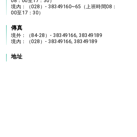
08：00至17：30）
境內：（028）- 38349160~65（上班時間08：
00至17：30）
傳真
境外：（84-28）- 38349166, 38349189
境內：（028）- 38349166, 38349189
地址
336 Nguyễn Tri Phương, Phường Vườn Lài,
TP.Hồ Chí Minh, Việt Nam
服務時間
星期一至星期五8:00 – 12:00、13:30 – 17:30。
星期六、日及越南國定假日停止辦公。
(受理領務申辦時間: 8:00 – 11:30, 13:30 – 16:00 )
電郵信箱
tecohcmc@mofa.gov.tw