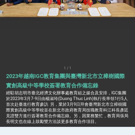
世界 需要台灣，團結合作方能守護繁榮
外交部長林佳龍出席《台灣光華雜誌》50週年慶
「見證蛻變，分享世界的光華」開幕式，期許數
位轉 型迎向下個50年
總統主持「台美經濟繁榮夥伴對話」記者會 說
明臺美合作三大戰略方向 盼與民主夥伴共同引
領 下一個世代的繁榮
外交部長林佳龍接受印尼「時代雜誌」專訪，闡
述印太安全局勢，籲深化台印尼半導體供應鏈合
作
外交部長林佳龍午宴歡迎美國聯邦參議員蓋耶哥
訪問團
外交部長林佳龍接見美國智庫「德國馬歇爾基金
會」訪問團一行，深化跨大西洋戰略夥伴關係
1 / 1
臺美經貿談判獲階段性成果 卓揆期勉爭取時間完
2023年越南IGC教育集團與臺灣新北市立樟樹國際
成「臺美對等貿易協定」簽署
卓揆：臺美關稅談判階段性結果有助臺灣取得有
實創高級中等學校簽署教育合作備忘錄
利戰略地位 全力支持「臺美對等貿易協定」簽署
經駐胡志明市臺北經濟文化辦事處教育組之媒合及安排，IGC集團
外交部與數位發展部攜手合作，整合台灣雄厚數
於2023年3月7-9日由楊淑玲(Duong Thuc Linh)執行長率領1行5人
位實力，達成固邦榮邦目標
首次赴臺進行教育參訪. 另，業於3月9日拜會臺灣新北市立樟樹國
外交部長林佳龍主持第35次「參與亞太經濟合作
際實創高級中等學校並在新北市政府教育局技職教育科江科長彥廷
策略小組」跨部會會議
見證雙方進行簽署教育合作備忘錄。另，因業務繁忙，教育局張局
民調顯示多數國人滿意政府外交表現，高度支持
長明文也在線上鼓勵雙方洽談更多教育合作項目。
「總合外交」與台歐美日關係深化
總統以「韌性之島，希望之光」為題發表2026新