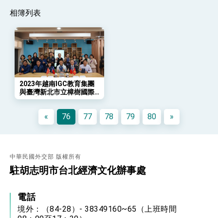
年談話
相簿列表
總統主持「守護民主台灣國安行動方案」記者
會 強調以實力守護台海和平 以決心掌握國家
命運
變局中 奮起的新臺灣 總統發表國慶演說
總統發表執政周年談話 盼面對未來挑戰 堅持
團結 迎風轉型 穩健前行
賴總統就職演說影片
2023年越南IGC教育集團
與臺灣新北市立樟樹國際
總統重要談話
實創高級中等學校簽署教
育合作備忘錄
外交部重要言論
«
76
77
78
79
80
»
我國政府將在美國亞利桑納州設立「駐鳳凰城辦
事處」，進一步深化台美交流合作
中華民國外交部 版權所有
駐胡志明市台北經濟文化辦事處
電話
境外：（84-28）- 38349160~65（上班時間