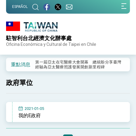
:::
ESPAÑOL
:::
駐智利台北經濟文化辦事處
外交部重要言論
Oficina Económica y Cultural de Taipei en Chile
我國政府將在美國亞利桑納州設立「駐鳳凰城辦
事處」，進一步深化台美交流合作
第一屆亞太在宅醫療大會開幕 總統盼分享臺灣
重點消息
經驗為亞太醫療照護發展開創新里程碑
外交部發布WHA文宣影片「台灣醫療點亮世界」
及「台灣智慧醫療與健康產業展」預告短片，向
政府單位
世界展現台灣守護全球健康的創新能量
總統出訪史瓦帝尼返國談話 強調臺灣人有權利
走向世界 盼與理念相近國家共同維護國際秩序
堅定走向世界 賴總統抵達史瓦帝尼王國進行國是
訪問
2021-01-05
總統與五院院長新春茶敘 盼化分歧為團結、為
我的E政府
國家邁出合作第一步
總統農曆春節談話
台美貿易協議完成簽署達成6大目標、創5大歷史