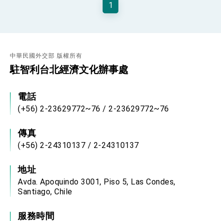
1
性突破 總統強調將以3大面向加速臺灣經濟轉型
升級 籲請立院全力支持並盡速通過
臺美簽署「對等貿易協定」確立對等關稅15%且不
疊加 我輸美2072項產品豁免對等關稅
總統接受「法新社」（AFP）專訪內容
中華民國外交部 版權所有
外交部長林佳龍於《外交事務》撰文指出：自由
世界 需要台灣，團結合作方能守護繁榮
駐智利台北經濟文化辦事處
外交部長林佳龍出席《台灣光華雜誌》50週年慶
「見證蛻變，分享世界的光華」開幕式，期許數
位轉 型迎向下個50年
電話
總統主持「台美經濟繁榮夥伴對話」記者會 說
明臺美合作三大戰略方向 盼與民主夥伴共同引
(+56) 2-23629772~76 / 2-23629772~76
領 下一個世代的繁榮
外交部長林佳龍接受印尼「時代雜誌」專訪，闡
述印太安全局勢，籲深化台印尼半導體供應鏈合
傳真
作
外交部長林佳龍午宴歡迎美國聯邦參議員蓋耶哥
(+56) 2-24310137 / 2-24310137
訪問團
外交部長林佳龍接見美國智庫「德國馬歇爾基金
會」訪問團一行，深化跨大西洋戰略夥伴關係
地址
臺美經貿談判獲階段性成果 卓揆期勉爭取時間完
Avda. Apoquindo 3001, Piso 5, Las Condes,
成「臺美對等貿易協定」簽署
Santiago, Chile
卓揆：臺美關稅談判階段性結果有助臺灣取得有
利戰略地位 全力支持「臺美對等貿易協定」簽署
服務時間
外交部與數位發展部攜手合作，整合台灣雄厚數