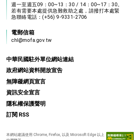
位實力，達成固邦榮邦目標
週一至週五09：00~13：30 / 14：00~17：30。
外交部長林佳龍主持第35次「參與亞太經濟合作
若有需要本處提供急難救助之處，請撥打本處緊
策略小組」跨部會會議
急聯絡電話：(+56) 9-9331-2706​
民調顯示多數國人滿意政府外交表現，高度支持
「總合外交」與台歐美日關係深化
電郵信箱
總統以「韌性之島，希望之光」為題發表2026新
年談話
chl@mofa.gov.tw
總統主持「守護民主台灣國安行動方案」記者
會 強調以實力守護台海和平 以決心掌握國家
命運
中華民國駐外單位網站連結
變局中 奮起的新臺灣 總統發表國慶演說
政府網站資料開放宣告
總統發表執政周年談話 盼面對未來挑戰 堅持
團結 迎風轉型 穩健前行
無障礙網頁宣言
賴總統就職演說影片
資訊安全宣言
總統重要談話
隱私權保護聲明
外交部重要言論
訂閱 RSS
我國政府將在美國亞利桑納州設立「駐鳳凰城辦
事處」，進一步深化台美交流合作
本網站建議使用 Chrome, Firefox, 以及 Microsoft Edge 以上