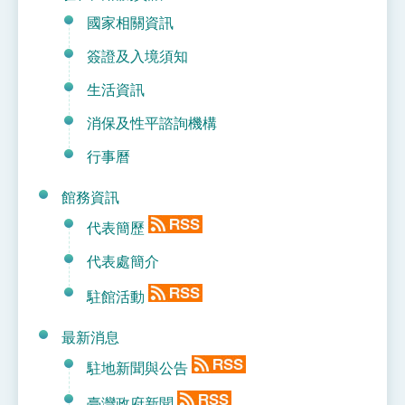
位實力，達成固邦榮邦目標
國家相關資訊
外交部長林佳龍主持第35次「參與亞太經濟合作
策略小組」跨部會會議
簽證及入境須知
民調顯示多數國人滿意政府外交表現，高度支持
「總合外交」與台歐美日關係深化
生活資訊
總統以「韌性之島，希望之光」為題發表2026新
年談話
消保及性平諮詢機構
總統主持「守護民主台灣國安行動方案」記者
會 強調以實力守護台海和平 以決心掌握國家
行事曆
命運
變局中 奮起的新臺灣 總統發表國慶演說
館務資訊
總統發表執政周年談話 盼面對未來挑戰 堅持
團結 迎風轉型 穩健前行
代表簡歷
賴總統就職演說影片
代表處簡介
總統重要談話
駐館活動
外交部重要言論
最新消息
我國政府將在美國亞利桑納州設立「駐鳳凰城辦
事處」，進一步深化台美交流合作
駐地新聞與公告
臺灣政府新聞