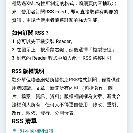
種透過XML特性所制定的格式，將網頁內容抽取出
性突破 總統強調將以3大面向加速臺灣經濟轉型
升級 籲請立院全力支持並盡速通過
臺美簽署「對等貿易協定」確立對等關稅15%且不
來，使用者訂閱RSS Feed，即可直接取得有興趣的
疊加 我輸美2072項產品豁免對等關稅
資訊，更賦予使用者隨選訂閱的強大功能。
總統接受「法新社」（AFP）專訪內容
如何訂閱 RSS？
外交部長林佳龍於《外交事務》撰文指出：自由
世界 需要台灣，團結合作方能守護繁榮
1. 你可以先下載安裝 Reader。
外交部長林佳龍出席《台灣光華雜誌》50週年慶
2. 在圖示上，按滑鼠右鍵，然後選擇「複製捷徑」。
「見證蛻變，分享世界的光華」開幕式，期許數
位轉 型迎向下個50年
3. 到您的 Reader 程式中加入此一 RSS 路徑即可！
總統主持「台美經濟繁榮夥伴對話」記者會 說
明臺美合作三大戰略方向 盼與民主夥伴共同引
領 下一個世代的繁榮
RSS 版權說明
外交部長林佳龍接受印尼「時代雜誌」專訪，闡
述印太安全局勢，籲深化台印尼半導體供應鏈合
駐外單位聯合網站所提供之RSS格式新聞，僅提供使
作
外交部長林佳龍午宴歡迎美國聯邦參議員蓋耶哥
訪問團
用者閱讀。文章、新聞所有內容 （包括著作、圖
外交部長林佳龍接見美國智庫「德國馬歇爾基金
片、檔案、資訊、資料）版權相關權為文章、新聞合
會」訪問團一行，深化跨大西洋戰略夥伴關係
法權利人所有，任何人不得逕自使用、修改、重製、
臺美經貿談判獲階段性成果 卓揆期勉爭取時間完
成「臺美對等貿易協定」簽署
改作、散佈、發行、公開發表。
卓揆：臺美關稅談判階段性結果有助臺灣取得有
RSS 清單
利戰略地位 全力支持「臺美對等貿易協定」簽署
外交部與數位發展部攜手合作，整合台灣雄厚數
駐在國相關資訊