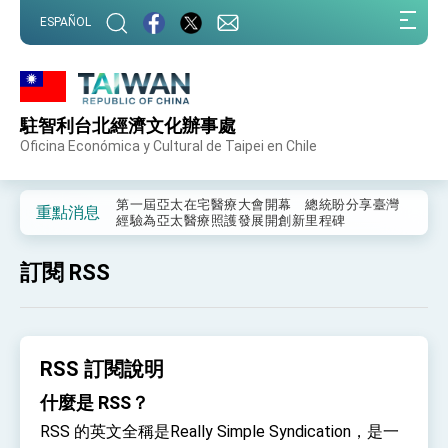
:::
ESPAÑOL
:::
駐智利台北經濟文化辦事處
外交部重要言論
Oficina Económica y Cultural de Taipei en Chile
我國政府將在美國亞利桑納州設立「駐鳳凰城辦
事處」，進一步深化台美交流合作
第一屆亞太在宅醫療大會開幕 總統盼分享臺灣
重點消息
經驗為亞太醫療照護發展開創新里程碑
外交部發布WHA文宣影片「台灣醫療點亮世界」
及「台灣智慧醫療與健康產業展」預告短片，向
訂閱 RSS
世界展現台灣守護全球健康的創新能量
總統出訪史瓦帝尼返國談話 強調臺灣人有權利
走向世界 盼與理念相近國家共同維護國際秩序
堅定走向世界 賴總統抵達史瓦帝尼王國進行國是
訪問
RSS 訂閱說明
總統與五院院長新春茶敘 盼化分歧為團結、為
國家邁出合作第一步
什麼是 RSS？
總統農曆春節談話
RSS 的英文全稱是Really Simple Syndication，是一
台美貿易協議完成簽署達成6大目標、創5大歷史