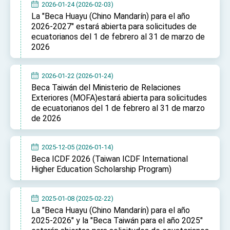
2026-01-24 (2026-02-03)
TIBE
La "Beca Huayu (Chino Mandarín) para el año
President Lai meets US delegation led by
2026-2027" estará abierta para solicitudes de
Senator Ruben Gallego
ecuatorianos del 1 de febrero al 31 de marzo de
MOFA, MODA team up to promote integrated
2026
diplomacy
EY details tariff negotiations with U.S.
2026-01-22 (2026-01-24)
FM Lin hosts ABAC representatives
Beca Taiwán del Ministerio de Relaciones
Exteriores (MOFA)estará abierta para solicitudes
MOFA poll shows widespread support for
de ecuatorianos del 1 de febrero al 31 de marzo
government diplomacy approach
de 2026
President Lai delivers 2026 New Year’s
Address
Presidential Office thanks US President
2025-12-05 (2026-01-14)
Trump for signing Taiwan Assurance
Beca ICDF 2026 (Taiwan ICDF International
Implementation Act
President Lai delivers 2025 National Day
Higher Education Scholarship Program)
Address
Presidential Inauguration Speech
2025-01-08 (2025-02-22)
Major speeches
La "Beca Huayu (Chino Mandarín) para el año
2025-2026" y la "Beca Taiwán para el año 2025"
Important Remarks of the Ministry of Foreign