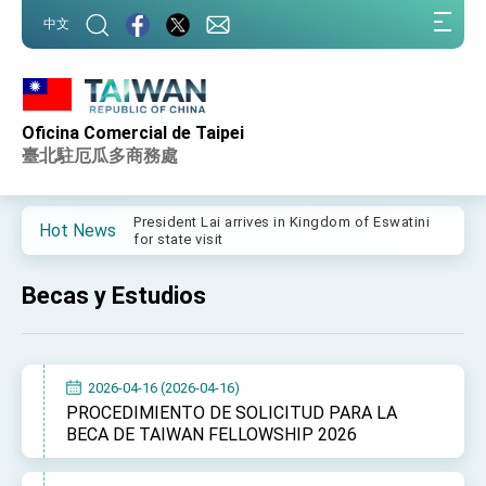
:::
中文
:::
Oficina Comercial de Taipei
Important Remarks of the Ministry of Foreign
Affairs
臺北駐厄瓜多商務處
Taiwan government to open office in Arizona,
advancing Taiwan-US exchanges and
cooperation
President Lai arrives in Kingdom of Eswatini
Hot News
for state visit
VP Hsiao addresses 41st Space Symposium
Becas y Estudios
Taiwan’s economic growth is a priority for
President Lai
President Lai’s remarks for Lunar New Year
2026-04-16 (2026-04-16)
President Lai interviewed by AFP
PROCEDIMIENTO DE SOLICITUD PARA LA
BECA DE TAIWAN FELLOWSHIP 2026
President Lai holds press conference on
Taiwan- US Economic Prosperity Partnership
Dialogue
FM Lin attends Taiwan Panorama exhibit at