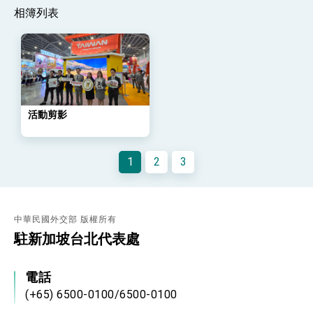
位實力，達成固邦榮邦目標
相簿列表
外交部長林佳龍主持第35次「參與亞太經濟合作
策略小組」跨部會會議
民調顯示多數國人滿意政府外交表現，高度支持
「總合外交」與台歐美日關係深化
總統以「韌性之島，希望之光」為題發表2026新
年談話
總統主持「守護民主台灣國安行動方案」記者
活動剪影
會 強調以實力守護台海和平 以決心掌握國家
命運
變局中 奮起的新臺灣 總統發表國慶演說
總統發表執政周年談話 盼面對未來挑戰 堅持
1
2
3
團結 迎風轉型 穩健前行
賴總統就職演說影片
中華民國外交部 版權所有
總統重要談話
駐新加坡台北代表處
外交部重要言論
我國政府將在美國亞利桑納州設立「駐鳳凰城辦
電話
事處」，進一步深化台美交流合作
(+65) 6500-0100/6500-0100