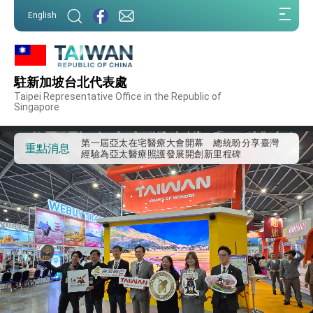
:::
English
:::
駐新加坡台北代表處
外交部重要言論
Taipei Representative Office in the Republic of
Singapore
我國政府將在美國亞利桑納州設立「駐鳳凰城辦
事處」，進一步深化台美交流合作
第一屆亞太在宅醫療大會開幕 總統盼分享臺灣
重點消息
經驗為亞太醫療照護發展開創新里程碑
外交部發布WHA文宣影片「台灣醫療點亮世界」
及「台灣智慧醫療與健康產業展」預告短片，向
世界展現台灣守護全球健康的創新能量
總統出訪史瓦帝尼返國談話 強調臺灣人有權利
走向世界 盼與理念相近國家共同維護國際秩序
堅定走向世界 賴總統抵達史瓦帝尼王國進行國是
訪問
總統與五院院長新春茶敘 盼化分歧為團結、為
國家邁出合作第一步
總統農曆春節談話
台美貿易協議完成簽署達成6大目標、創5大歷史