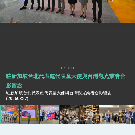
性突破 總統強調將以3大面向加速臺灣經濟轉型
升級 籲請立院全力支持並盡速通過
臺美簽署「對等貿易協定」確立對等關稅15%且不
疊加 我輸美2072項產品豁免對等關稅
總統接受「法新社」（AFP）專訪內容
外交部長林佳龍於《外交事務》撰文指出：自由
世界 需要台灣，團結合作方能守護繁榮
外交部長林佳龍出席《台灣光華雜誌》50週年慶
「見證蛻變，分享世界的光華」開幕式，期許數
位轉 型迎向下個50年
總統主持「台美經濟繁榮夥伴對話」記者會 說
明臺美合作三大戰略方向 盼與民主夥伴共同引
1 / 1331
領 下一個世代的繁榮
外交部長林佳龍接受印尼「時代雜誌」專訪，闡
駐新加坡台北代表處代表童大使與台灣觀光業者合
述印太安全局勢，籲深化台印尼半導體供應鏈合
作
外交部長林佳龍午宴歡迎美國聯邦參議員蓋耶哥
影留念
訪問團
駐新加坡台北代表處代表童大使與台灣觀光業者合影留念
外交部長林佳龍接見美國智庫「德國馬歇爾基金
(20260327)
會」訪問團一行，深化跨大西洋戰略夥伴關係
臺美經貿談判獲階段性成果 卓揆期勉爭取時間完
成「臺美對等貿易協定」簽署
卓揆：臺美關稅談判階段性結果有助臺灣取得有
利戰略地位 全力支持「臺美對等貿易協定」簽署
外交部與數位發展部攜手合作，整合台灣雄厚數