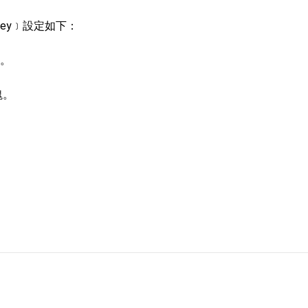
skey﹞設定如下：
：自由世界 需要台灣，團結合作方能守護繁榮
外交部長林佳龍出席《台灣光華雜誌》50週年慶「見證蛻變，分享世界的光華」開幕
塊。
會 說明臺美合作三大戰略方向 盼與民主夥伴共同引領 下一個世代的
塊。
訪，闡述印太安全局勢，籲深化台印尼半導體供應鏈合作
。
臺灣重要合作夥伴
蓋耶哥訪問團
爾基金會」訪問團一行，深化跨大西洋戰略夥伴關係
時間完成「臺美對等貿易協定」簽署
取得有利戰略地位 全力支持「臺美對等貿易協定」簽署
雄厚數位實力，達成固邦榮邦目標
濟合作策略小組」跨部會會議