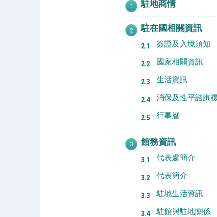
駐地商情
民調顯示多數國人滿意政府外交表現，高
駐在國相關資訊
簽證及入境須知
總統主持「守護民主台灣國安行動方案」
國家相關資訊
變局中 奮起的新臺灣 總統發表國慶演
生活資訊
總統發表執政周年談話 盼面對未來挑戰
消保及性平諮詢
賴總統就職演說影片
行事曆
總統重要談話
館務資訊
外交部重要言論
代表處簡介
我國政府將在美國亞利桑納州設立「駐鳳
代表簡介
駐地生活資訊
駐館與駐地關係