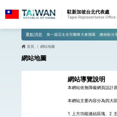
:::
:::
駐新加坡台北代表處
外交部重要言論
Taipei Representative Office
我國政府將在美國亞利桑納州設立「駐鳳
重點消息
第一屆亞太在宅醫療大會開幕 總統盼分
外交部發布WHA文宣影片「台灣醫療點
首頁
網站地圖
總統出訪史瓦帝尼返國談話 強調臺灣人
網站地圖
堅定走向世界 賴總統抵達史瓦帝尼王國進
總統與五院院長新春茶敘 盼化分歧為團
網站導覽說明
總統農曆春節談話
本網站依無障礙網頁設計
台美貿易協議完成簽署達成6大目標、創5
本網站主要內容分為四大
臺美簽署「對等貿易協定」確立對等關稅15
1. 上方功能連結區塊、2.